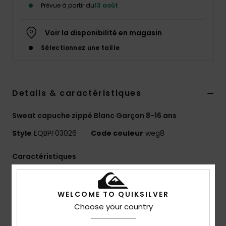
Prévue à partir du
13 août
Voir la disponibilité en magasin
Sélectionnez une taille
Details & caractéristiques
Sweat capuche zippé Blanc Garçon 8-16 ans
Style
EQBPF03026
Code couleur
weg8
Caractéristiques
Utilisation :
aventures quotidiennes / temps froid
Avantages :
technologie WarmFlight pour une
WELCOME TO QUIKSILVER
isolation thermique optimale et une grande
Choose your country
respirabilité