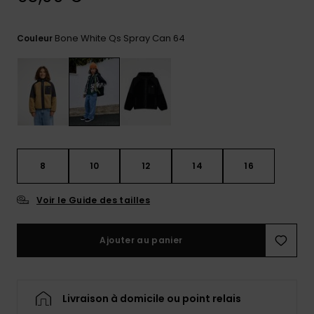
Trouvez
des
Bone White Qs Spray Can 64
Couleur
réponses
aux
questions
les plus
fréquentes
et notre
formulaire
de
contact.
8
10
12
14
16
Consulter
la FAQ
Voir le Guide des tailles
Ajouter au panier
Livraison à domicile ou point relais