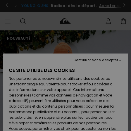
Passer
à
atuits
Se connecter / s'inscrire
YOUNG GUNS
Radical dès le départ.
Acheter maint
l'information
sur
le
produit
NOUVEAUTÉ
Accéder à
HOMME
Vêtements
Vêtements
Shop
Surf
Snow
Outlet
ma
Shop
Shop
Homme
commande
Homme
Homme
GARÇON
Continuer sans accepter
Accessoires
Accessoires
Nouveautés
Livraison
Outlet
CE SITE UTILISE DES COOKIES
FEMME
Surf
Snow
Enfant
Shop
Shop
Nos partenaires et nous-mêmes utilisons des cookies ou
Retours
Chaussures
Chaussures
A
Enfant
Enfant
une technologie équivalente pour stocker et/ou accéder à
& Tongs
& Tongs
Découvrir
SURF
des informations sur votre appareil. Ces informations
Outlet
personnelles (comme vos données de navigation et votre
Paiement
Femme
adresse IP) peuvent être utilisées pour vous présenter des
SNOW
Highlights
Snow
publications et du contenu personnalisés ; pour mesurer la
Surf
Surf
Snow
Shop
Carte
performance publicitaire et du contenu ; pour personnaliser
Femme
Cadeau
les publicités ; et en apprendre plus sur leur audience ; pour
OUTLET
développer et améliorer les produits de nos partenaires.
Communauté
Snow
Snow
Vous pouvez paramétrer vos choix pour accepter ou non les