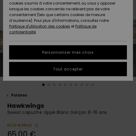
Quiksilver
A
cookies soumis à votre consentement, ou vous y opposer
Freedom
AIDE &
Découvrir
lorsque les cookies concernés ne relèvent pas de votre
CONTACT
consentement (tels que certains cookies de mesure
Nouveautés
Nouveautés
d’audience). Pour plus d'informations, consultez notre :
Protection
Politique d'utilisation des cookies
et
Politique de
des
Communauté
MAGASINS
confidentialité
données
A
A
Découvrir
Découvrir
QUIKSILVER
Guide des
APP
Personnaliser mes choix
tailles
LISTE DE
Tout accepter
SOUHAITS
Démarrez
une
conversation
pour
obtenir la
Polaires
réponse la
Hawkwings
plus rapide
à votre
Sweat capuche zippé Blanc Garçon 8-16 ans
question.
ECO-BONUS
Démarrer
une
65,00 €
conversation