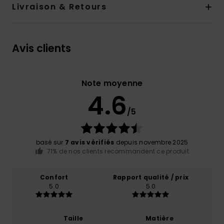
Livraison & Retours
Avis clients
Note moyenne
4.6
/5
basé sur
7 avis vérifiés
depuis novembre 2025
71% de nos clients recommandent ce produit
Confort
Rapport qualité / prix
5.0
5.0
Taille
Matière