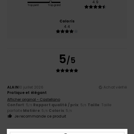
4.9
Trop petit
Trop grand
Coloris
4.4
5
/5
ALAIN
10 juillet 2026
Achat vérifié
Pratique et élégant
Afficher original - Castellano
Confort
: 5
Rapport qualité / prix
: 5
Taille
: Taille
/5
/5
parfaite
Matière
: 5
Coloris
: 5
/5
/5
Je recommande ce produit