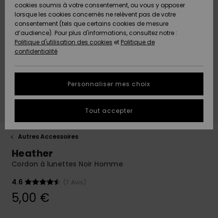
Quiksilver
A
cookies soumis à votre consentement, ou vous y opposer
Freedom
AIDE &
Découvrir
lorsque les cookies concernés ne relèvent pas de votre
CONTACT
consentement (tels que certains cookies de mesure
Nouveautés
Nouveautés
d’audience). Pour plus d'informations, consultez notre :
Protection
Politique d'utilisation des cookies
et
Politique de
des
Communauté
MAGASINS
confidentialité
données
A
A
Découvrir
Découvrir
QUIKSILVER
Guide des
APP
Personnaliser mes choix
tailles
LISTE DE
Tout accepter
SOUHAITS
Démarrez
une
conversation
Autres Accessoires
pour
Heather
obtenir la
réponse la
Cordon à lunettes Noir Homme
plus rapide
à votre
4.6
(7 Avis)
question.
5,00 €
Démarrer
une
conversation