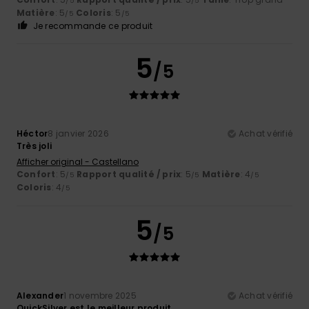
/5
/5
Matière
: 5
Coloris
: 5
/5
/5
Je recommande ce produit
5
/5
Héctor
8 janvier 2026
Achat vérifié
Très joli
Afficher original - Castellano
Confort
: 5
Rapport qualité / prix
: 5
Matière
: 4
/5
/5
/5
Coloris
: 4
/5
5
/5
Alexander
1 novembre 2025
Achat vérifié
QuickSilver est le meilleur produit