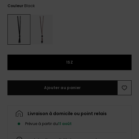
Black
Couleur
Trouvez
des
réponses
aux
questions
les plus
fréquentes
et notre
formulaire
de
1SZ
contact.
Consulter
la FAQ
Ajouter au panier
Livraison à domicile ou point relais
Prévue à partir du
11 août