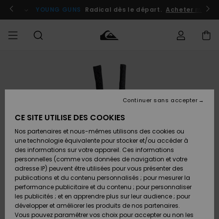
Passer
à
atuits
Se connecter / s'inscrire
YOUNG GUNS
Radical dès le départ.
Acheter maint
l'information
sur
le
produit
Accéder à
HOMME
Vêtements
Vêtements
Shop
Surf
Snow
Outlet
ma
Shop
Shop
Homme
commande
Homme
Homme
GARÇON
Continuer sans accepter
Accessoires
Accessoires
Nouveautés
Livraison
Outlet
CE SITE UTILISE DES COOKIES
FEMME
Surf
Snow
Enfant
Shop
Shop
Nos partenaires et nous-mêmes utilisons des cookies ou
Retours
Chaussures
Chaussures
A
Enfant
Enfant
une technologie équivalente pour stocker et/ou accéder à
& Tongs
& Tongs
Découvrir
SURF
des informations sur votre appareil. Ces informations
Outlet
personnelles (comme vos données de navigation et votre
Paiement
Femme
adresse IP) peuvent être utilisées pour vous présenter des
SNOW
Highlights
Snow
publications et du contenu personnalisés ; pour mesurer la
Surf
Surf
Snow
Shop
Carte
performance publicitaire et du contenu ; pour personnaliser
Femme
Cadeau
les publicités ; et en apprendre plus sur leur audience ; pour
OUTLET
développer et améliorer les produits de nos partenaires.
Communauté
Snow
Snow
Vous pouvez paramétrer vos choix pour accepter ou non les