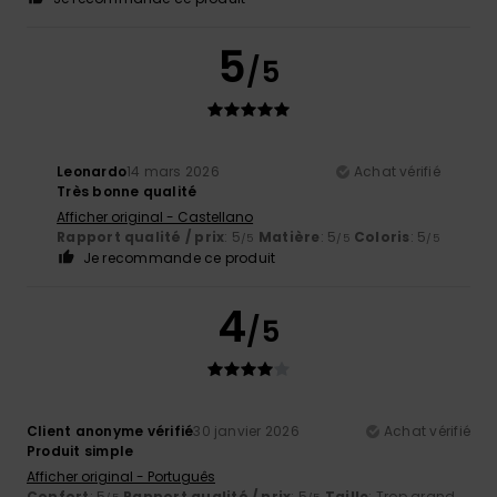
5
/5
Leonardo
14 mars 2026
Achat vérifié
Très bonne qualité
Afficher original - Castellano
Rapport qualité / prix
: 5
Matière
: 5
Coloris
: 5
/5
/5
/5
Je recommande ce produit
4
/5
Client anonyme vérifié
30 janvier 2026
Achat vérifié
Produit simple
Afficher original - Português
Confort
: 5
Rapport qualité / prix
: 5
Taille
: Trop grand