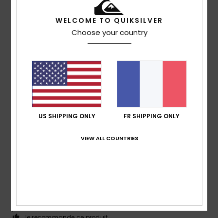
3
/5
WELCOME TO QUIKSILVER
Choose your country
Phil
7 juillet 2026
Achat vérifié
La couleur ne convient pas
Afficher original - Deutsch
Confort
: 5
Rapport qualité / prix
: 5
Taille
: Trop grand
/5
/5
Matière
: 5
Coloris
: 3
/5
/5
5
/5
US SHIPPING ONLY
FR SHIPPING ONLY
VIEW ALL COUNTRIES
Paolo Gino
28 mars 2026
Achat vérifié
Un excellent produit ! Tant au niveau de la qualité de
fabrication que de l'utilité et du prix
Afficher original - Italiano
Confort
: 5
Rapport qualité / prix
: 5
Taille
: Taille
/5
/5
parfaite
Matière
: 5
Coloris
: 5
/5
/5
Je recommande ce produit