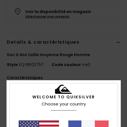
Voir la disponibilité en magasin
Sélectionner mon magasin
Details & caractéristiques
Sac à dos taille moyenne Rouge Homme
Style
EQYBP03757
Code couleur
rre0
Caractéristiques
Matière :
polyester recyclé 600D / 150D
Compartiments :
compartiment principal zippé
WELCOME TO QUIKSILVER
avec poche intérieure en mesh sécurisée, poche avant
Choose your country
zippée
Bretelles :
rembourrées et ajustables
Rembourrage :
panneau dos et bretelles