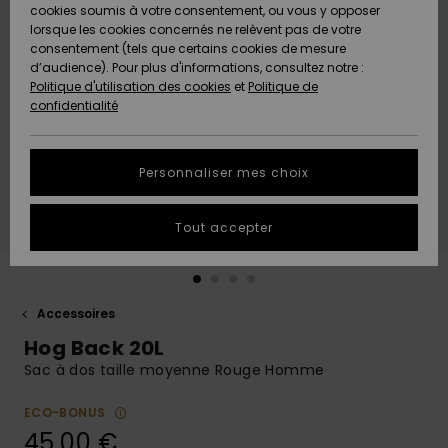
Quiksilver
A
cookies soumis à votre consentement, ou vous y opposer
Freedom
AIDE &
Découvrir
lorsque les cookies concernés ne relèvent pas de votre
CONTACT
consentement (tels que certains cookies de mesure
Nouveautés
Nouveautés
d’audience). Pour plus d'informations, consultez notre :
Protection
Politique d'utilisation des cookies
et
Politique de
des
Communauté
MAGASINS
confidentialité
données
A
A
Découvrir
Découvrir
QUIKSILVER
Guide des
APP
Personnaliser mes choix
tailles
LISTE DE
Tout accepter
SOUHAITS
Démarrez
une
conversation
pour
obtenir la
Accessoires
réponse la
Hog Back 20L
plus rapide
à votre
Sac à dos taille moyenne Rouge Homme
question.
ECO-BONUS
Démarrer
une
45,00 €
conversation