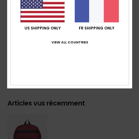
matelassés
Autres :
sangles réfléchissantes
Dimensions :
44 [H] x 31 [L] x 13 [P] cm
US SHIPPING ONLY
FR SHIPPING ONLY
Volume :
20 L
VIEW ALL COUNTRIES
Composition
[Matière principale] 100% polyester recyclé
Traçabilité du produit (Loi Agec)
Livraison & Retours
Articles vus récemment