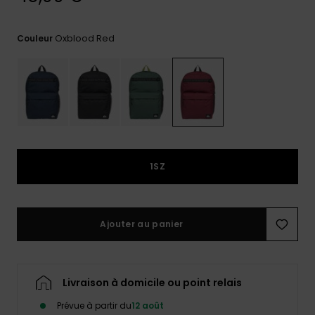
Trouvez
des
Oxblood Red
Couleur
réponses
aux
questions
les plus
fréquentes
et notre
formulaire
de
contact.
1SZ
Consulter
la FAQ
Ajouter au panier
Livraison à domicile ou point relais
Prévue à partir du
12 août