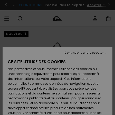
Passer
à
atuits
Se connecter / s'inscrire
YOUNG GUNS
Radical dès le départ.
Acheter maint
l'information
sur
le
produit
NOUVEAUTÉ
Accéder à
HOMME
Vêtements
Vêtements
Shop
Surf
Snow
Outlet
ma
Shop
Shop
Homme
commande
Homme
Homme
GARÇON
Continuer sans accepter
Accessoires
Accessoires
Nouveautés
Livraison
Outlet
CE SITE UTILISE DES COOKIES
FEMME
Surf
Snow
Enfant
Shop
Shop
Nos partenaires et nous-mêmes utilisons des cookies ou
Retours
Chaussures
Chaussures
A
Enfant
Enfant
une technologie équivalente pour stocker et/ou accéder à
& Tongs
& Tongs
Découvrir
SURF
des informations sur votre appareil. Ces informations
Outlet
personnelles (comme vos données de navigation et votre
Paiement
Femme
adresse IP) peuvent être utilisées pour vous présenter des
SNOW
Highlights
Snow
publications et du contenu personnalisés ; pour mesurer la
Surf
Surf
Snow
Shop
Carte
performance publicitaire et du contenu ; pour personnaliser
Femme
Cadeau
les publicités ; et en apprendre plus sur leur audience ; pour
OUTLET
développer et améliorer les produits de nos partenaires.
Communauté
Snow
Snow
Vous pouvez paramétrer vos choix pour accepter ou non les