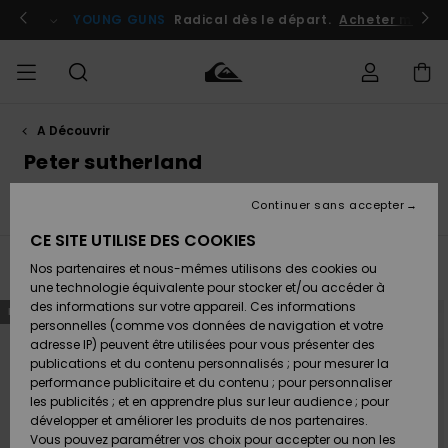
Passez
à
atuits
Se connecter / s'inscrire
YOUNG GUNS
Radical dès le départ.
Acheter maint
la
sélection
de
la
grille
des
produits
A Découvrir
Accéder à
HOMME
Vêtements
Vêtements
Shop
Surf
Snow
Outlet
ma
Peter sutherland
Shop
Shop
Homme
commande
Homme
Homme
GARÇON
Continuer sans accepter
Quiksilver Festival 2026
Young Guns
Faherty x Quiksi
Accessoires
Accessoires
Nouveautés
Livraison
Outlet
CE SITE UTILISE DES COOKIES
FEMME
Surf
Snow
Enfant
Shop
Shop
Filtrer & Trier
Nos partenaires et nous-mêmes utilisons des cookies ou
2
Resultats
Retours
Chaussures
Chaussures
A
Enfant
Enfant
une technologie équivalente pour stocker et/ou accéder à
& Tongs
& Tongs
Découvrir
SURF
Passer
Aller
des informations sur votre appareil. Ces informations
NOUVEAUTÉ
NOUVEAUTÉ
Outlet
aux
a
critères
trier
personnelles (comme vos données de navigation et votre
Paiement
Femme
de
par
adresse IP) peuvent être utilisées pour vous présenter des
filtrage
SNOW
Highlights
Snow
de
publications et du contenu personnalisés ; pour mesurer la
recherche
Surf
Surf
Snow
Shop
Carte
performance publicitaire et du contenu ; pour personnaliser
Femme
Cadeau
les publicités ; et en apprendre plus sur leur audience ; pour
OUTLET
développer et améliorer les produits de nos partenaires.
Communauté
Snow
Snow
Vous pouvez paramétrer vos choix pour accepter ou non les