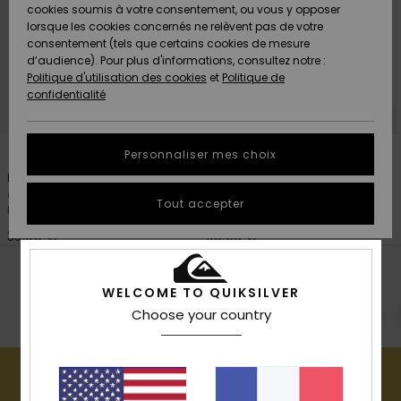
Quiksilver
A
cookies soumis à votre consentement, ou vous y opposer
Freedom
AIDE &
Découvrir
lorsque les cookies concernés ne relèvent pas de votre
CONTACT
consentement (tels que certains cookies de mesure
Nouveautés
Nouveautés
d’audience). Pour plus d'informations, consultez notre :
Protection
Politique d'utilisation des cookies
et
Politique de
des
Communauté
MAGASINS
confidentialité
données
A
A
Découvrir
Découvrir
QUIKSILVER
Guide des
1
1
APP
Personnaliser mes choix
tailles
Peter Sutherland Drifter
Peter Sutherland Clean Coast
Casquette classique Bleu
Veste polaire sherpa à capuche
LISTE DE
Tout accepter
Homme
Noir Homme
SOUHAITS
Démarrez
une
35,00 €
110,00 €
conversation
pour
RECHERCHES POPULAIRES
obtenir la
WELCOME TO QUIKSILVER
réponse la
plus rapide
Choose your country
Velours côtelé
Banging Bees
Made Better
à votre
question.
Démarrer
une
conversation