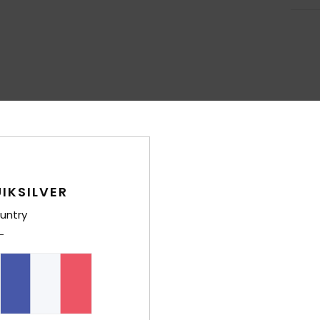
Note moyenne
4.5
/5
IKSILVER
basé sur
6 avis vérifiés
depuis octobre 2025
83% de nos clients recommandent ce produit
untry
port qualité / prix
Taille
Matiè
4.5
4.7
Trop petit
Trop grand