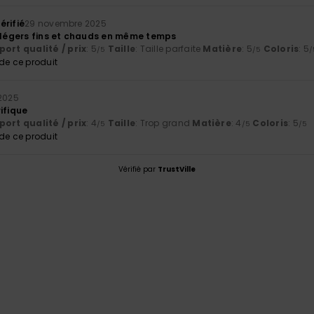
érifié
29 novembre 2025
t légers fins et chauds en même temps
ort qualité / prix
: 5
Taille
: Taille parfaite
Matière
: 5
Coloris
: 5
/5
/5
/
e ce produit
 2025
ifique
ort qualité / prix
: 4
Taille
: Trop grand
Matière
: 4
Coloris
: 5
/5
/5
/5
e ce produit
Vérifié par
TrustVille