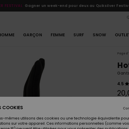
ER FESTIVAL
Gagner un week-end pour deux au Quiksilver Festiv
Q
HOMME
GARÇON
FEMME
SURF
SNOW
OUTLE
Page d'
Ho
Gants
4.5
20,
ES COOKIES
Con
Coule
us-mêmes utilisons des cookies ou une technologie équivalente pour
tions sur votre appareil. Ces informations personnelles (comme v
resse IP) peuvent être utilisées pour vous présenter des publications