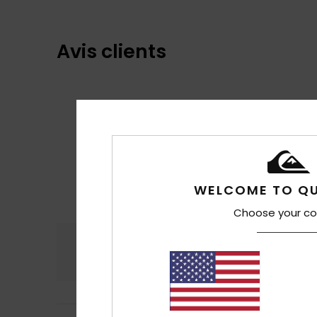
Avis clients
WELCOME TO QU
Choose your co
Confort
Rap
4.8