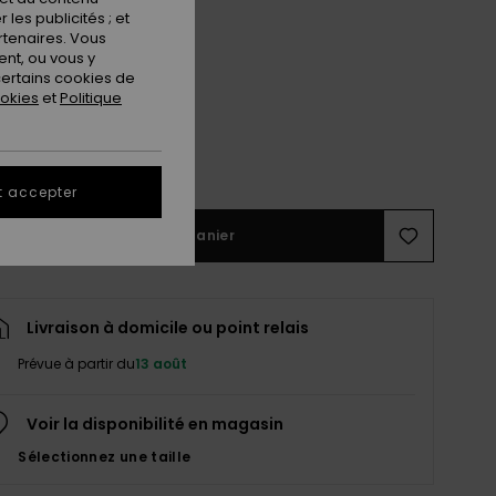
les publicités ; et
rtenaires. Vous
nt, ou vous y
ertains cookies de
ookies
et
Politique
M
L
ir le Guide des tailles
t accepter
Ajouter au panier
Livraison à domicile ou point relais
Prévue à partir du
13 août
Voir la disponibilité en magasin
Sélectionnez une taille