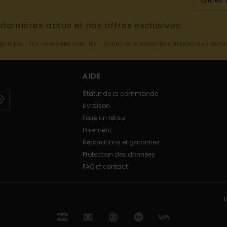
ernières actus et nos offres exclusives.
ligne pour les nouveaux inscrits - Conditions détaillées disponibles dan
AIDE
Statut de la commande
Livraison
Faire un retour
Paiement
Réparations et garanties
Protection des données
FAQ et contact
I