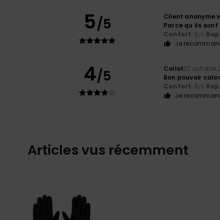
5
Client anonyme v
/5
Parce qu ils son
Confort
: 5
Rapp
/5
Je recommand
4
Collot
27 octobre
/5
Bon pouvoir calor
Confort
: 5
Rapp
/5
Je recommand
Articles vus récemment