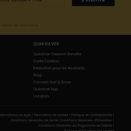
S'inscrire
s l'email de bienvenue
QUIKSILVER
Quiksilver Freedom Benefits
Carte Cadeau
Réduction pour les étudiants
Blog
Conseils Surf & Snow
Quiksilver App
Location
nformations Loi Agec |
Paramètres de cookies |
Politique de Confidentialité |
Conditions Générales de Vente |
Conditions Générales d'Utilisation |
Conditions Générales du Programme de Fidélité |
Politique d'Utilisation des Cookies