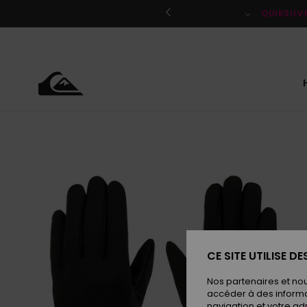
Passer
à
QUIKSILV
l'information
sur
le
produit
CE SITE UTILISE D
Nos partenaires et no
accéder à des informa
navigation et votre ad