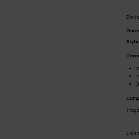
Deta
Gants
Style
Carac
M
I
É
Comp
Traça
Livr