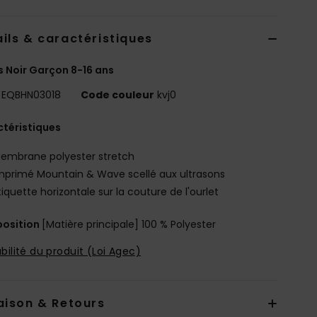
ils & caractéristiques
 Noir Garçon 8-16 ans
EQBHN03018
Code couleur
kvj0
téristiques
embrane polyester stretch
mprimé Mountain & Wave scellé aux ultrasons
tiquette horizontale sur la couture de l'ourlet
osition
[Matière principale] 100 % Polyester
bilité du produit (Loi Agec)
aison & Retours