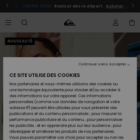
Passer
à
atuits
Se connecter / s'inscrire
YOUNG GUNS
Radical dès le départ.
Acheter maint
l'information
sur
le
produit
NOUVEAUTÉ
Accéder à
HOMME
Vêtements
Vêtements
Shop
Surf
Snow
Outlet
ma
Shop
Shop
Homme
commande
Homme
Homme
GARÇON
Continuer sans accepter
Accessoires
Accessoires
Nouveautés
Livraison
Outlet
CE SITE UTILISE DES COOKIES
FEMME
Surf
Snow
Enfant
Shop
Shop
Nos partenaires et nous-mêmes utilisons des cookies ou
Retours
Chaussures
Chaussures
A
Enfant
Enfant
une technologie équivalente pour stocker et/ou accéder à
& Tongs
& Tongs
Découvrir
SURF
des informations sur votre appareil. Ces informations
Outlet
personnelles (comme vos données de navigation et votre
Paiement
Femme
adresse IP) peuvent être utilisées pour vous présenter des
SNOW
Highlights
Snow
publications et du contenu personnalisés ; pour mesurer la
Surf
Surf
Snow
Shop
Carte
performance publicitaire et du contenu ; pour personnaliser
Femme
Cadeau
les publicités ; et en apprendre plus sur leur audience ; pour
OUTLET
développer et améliorer les produits de nos partenaires.
Communauté
Snow
Snow
Vous pouvez paramétrer vos choix pour accepter ou non les