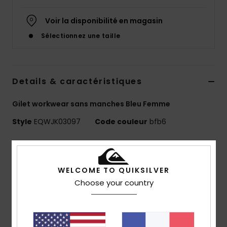
Voir la disponibilité en magasin
Sélectionnez une taille
Details & caractéristiques
Gilet workwear sans manches Bleu Femme
Style
EQWJK03097
Code couleur
bfb6
Caractéristiques
Matière :
toile de coton [410 g/m2]
WELCOME TO QUIKSILVER
Doublure :
popeline de coton
Choose your country
Coupe :
Boxy (carrée)
Poches :
poches avant passepoilées et poche
poitrine zippée