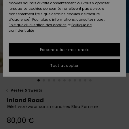
Quiksilver
A
cookies soumis à votre consentement, ou vous y opposer
Freedom
AIDE &
Découvrir
lorsque les cookies concernés ne relèvent pas de votre
CONTACT
consentement (tels que certains cookies de mesure
Nouveautés
Nouveautés
d’audience). Pour plus d'informations, consultez notre :
Protection
Politique d'utilisation des cookies
et
Politique de
des
Communauté
MAGASINS
confidentialité
données
A
A
Découvrir
Découvrir
QUIKSILVER
Guide des
APP
Personnaliser mes choix
tailles
LISTE DE
Tout accepter
SOUHAITS
Démarrez
une
conversation
pour
obtenir la
Vestes & Sweats
réponse la
Inland Road
plus rapide
à votre
Gilet workwear sans manches Bleu Femme
question.
80,00 €
Démarrer
une
conversation