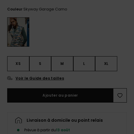
Trouvez
Skyway Garage Camo
Couleur
des
réponses
aux
questions
les plus
fréquentes
et notre
formulaire
de
contact.
XS
S
M
L
XL
Consulter
la FAQ
Voir le Guide des tailles
Ajouter au panier
Livraison à domicile ou point relais
Prévue à partir du
13 août