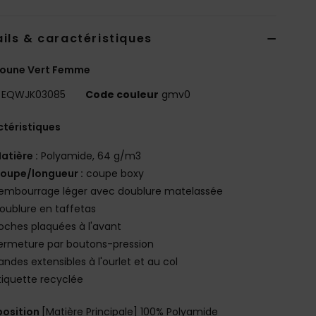
ils & caractéristiques
oune Vert Femme
EQWJK03085
Code couleur
gmv0
téristiques
atière :
Polyamide, 64 g/m3
oupe/longueur :
coupe boxy
embourrage léger avec doublure matelassée
oublure en taffetas
oches plaquées à l'avant
ermeture par boutons-pression
andes extensibles à l'ourlet et au col
tiquette recyclée
osition
[Matière Principale] 100% Polyamide