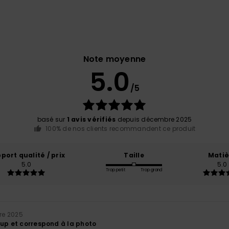
Note moyenne
5.0
/5
basé sur
1 avis vérifiés
depuis décembre 2025
100% de nos clients recommandent ce produit
port qualité / prix
Taille
Matiè
5.0
5.0
Trop petit
Trop grand
re 2025
oup et correspond à la photo