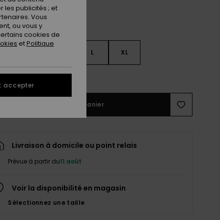
les publicités ; et
rtenaires. Vous
nt, ou vous y
ertains cookies de
ookies
et
Politique
S
S
M
L
XL
ir le Guide des tailles
t accepter
Ajouter au panier
Livraison à domicile ou point relais
Prévue à partir du
11 août
Voir la disponibilité en magasin
Sélectionnez une taille