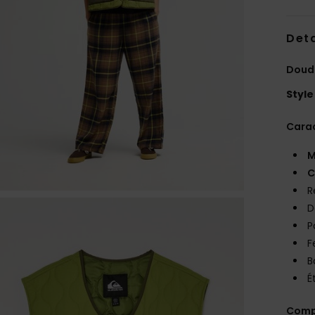
Deta
Doud
Style
Carac
M
C
R
D
P
F
B
É
Comp