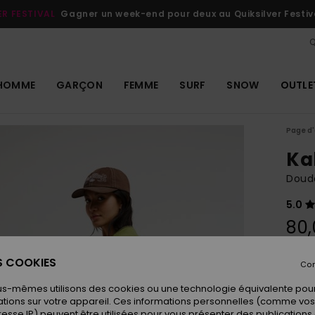
ER FESTIVAL
Gagner un week-end pour deux au Quiksilver Festiv
Q
HOMME
GARÇON
FEMME
SURF
SNOW
OUTLE
Page d'
Ka
Doud
5.0
80,
ES COOKIES
Con
Coule
us-mêmes utilisons des cookies ou une technologie équivalente pour
tions sur votre appareil. Ces informations personnelles (comme v
resse IP) peuvent être utilisées pour vous présenter des publications