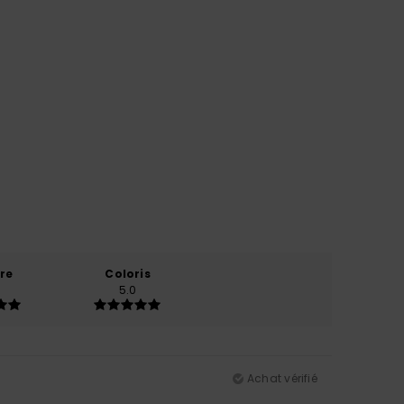
re
Coloris
5.0
Achat vérifié