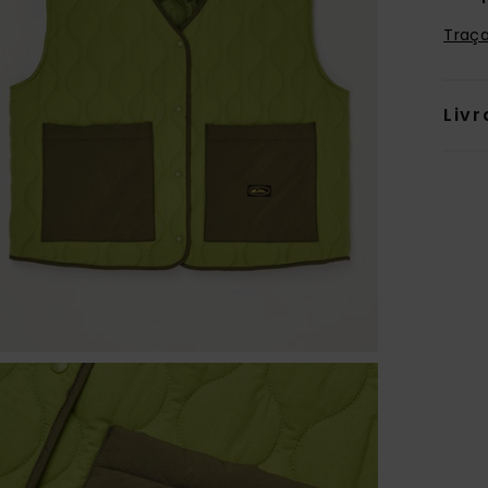
Traça
Livr