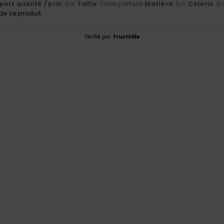
ort qualité / prix
: 5
Taille
: Taille parfaite
Matière
: 5
Coloris
: 5
/5
/5
/
e ce produit
Vérifié par
TrustVille