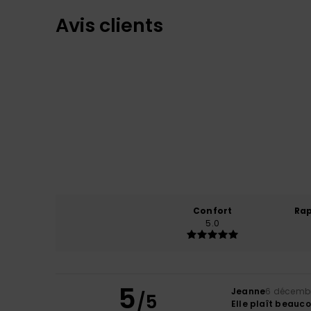
Avis clients
Confort
Rap
5.0
5
Jeanne
6 décemb
/5
Elle plaît beauc