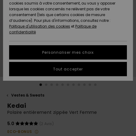
Quiksilver
A
cookies soumis à votre consentement, ou vous y opposer
Freedom
AIDE &
Découvrir
lorsque les cookies concernés ne relèvent pas de votre
CONTACT
consentement (tels que certains cookies de mesure
Nouveautés
Nouveautés
d’audience). Pour plus d'informations, consultez notre :
Protection
Politique d'utilisation des cookies
et
Politique de
des
Communauté
MAGASINS
confidentialité
données
A
A
Découvrir
Découvrir
QUIKSILVER
Guide des
APP
Personnaliser mes choix
tailles
LISTE DE
Tout accepter
SOUHAITS
Démarrez
une
conversation
pour
obtenir la
Vestes & Sweats
réponse la
Kedai
plus rapide
à votre
Polaire entièrement zippée Vert Femme
question.
5.0
(2 Avis)
Démarrer
une
ECO-BONUS
conversation