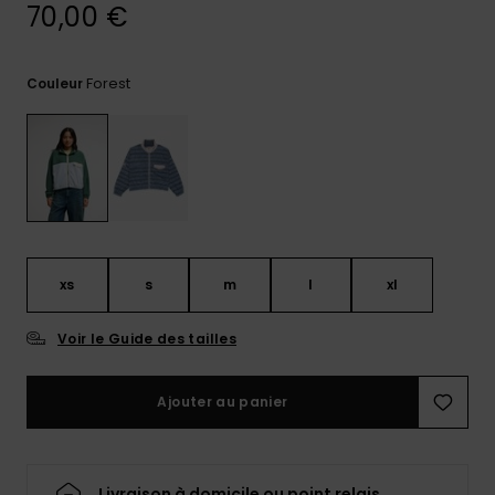
70,00 €
Trouvez
des
réponses
Forest
Couleur
aux
questions
les plus
fréquentes
et notre
formulaire
de
contact.
Consulter
xs
s
m
l
xl
la FAQ
Voir le Guide des tailles
Ajouter au panier
Livraison à domicile ou point relais