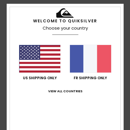
Note moyenne
WELCOME TO QUIKSILVER
5.0
Choose your country
/5
basé sur
2 avis vérifiés
depuis janvier 2026
100% de nos clients recommandent ce produit
Confort
Rapport qualité / prix
5.0
5.0
US SHIPPING ONLY
FR SHIPPING ONLY
VIEW ALL COUNTRIES
Taille
Matière
4.5
Trop petit
Trop grand
Coloris
4.5