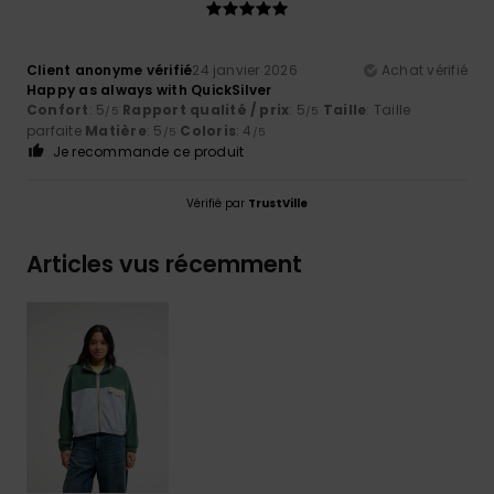
Client anonyme vérifié
24 janvier 2026
Achat vérifié
Happy as always with QuickSilver
Confort
: 5
Rapport qualité / prix
: 5
Taille
: Taille
/5
/5
parfaite
Matière
: 5
Coloris
: 4
/5
/5
Je recommande ce produit
Vérifié par
TrustVille
Articles vus récemment