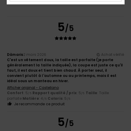
5
/5
Dàmaris
2 mars 2026
Achat vérifié
C'est un vêtement doux, la taille est parfaite (je porte
généralement la taille indiquée), la coupe est juste ce qu'il
faut, il est doux et tient bien chaud. À porter seul, il
convient plutôt à l'automne ou au printemps, mais il est
idéal sous un manteau en hiver.
Afficher original - Castellano
Confort
: 5
Rapport qualité / prix
: 5
Taille
: Taille
/5
/5
parfaite
Matière
: 4
Coloris
: 5
/5
/5
Je recommande ce produit
5
/5