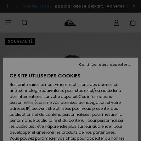
Passer
à
atuits
Se connecter / s'inscrire
YOUNG GUNS
Radical dès le départ.
Acheter maint
l'information
sur
le
produit
NOUVEAUTÉ
Accéder à
HOMME
Vêtements
Vêtements
Shop
Surf
Snow
Outlet
ma
Shop
Shop
Homme
commande
Homme
Homme
GARÇON
Continuer sans accepter
Accessoires
Accessoires
Nouveautés
Livraison
Outlet
CE SITE UTILISE DES COOKIES
FEMME
Surf
Snow
Enfant
Shop
Shop
Nos partenaires et nous-mêmes utilisons des cookies ou
Retours
Chaussures
Chaussures
A
Enfant
Enfant
une technologie équivalente pour stocker et/ou accéder à
& Tongs
& Tongs
Découvrir
SURF
des informations sur votre appareil. Ces informations
Outlet
personnelles (comme vos données de navigation et votre
Paiement
Femme
adresse IP) peuvent être utilisées pour vous présenter des
SNOW
Highlights
Snow
publications et du contenu personnalisés ; pour mesurer la
Surf
Surf
Snow
Shop
Carte
performance publicitaire et du contenu ; pour personnaliser
Femme
Cadeau
les publicités ; et en apprendre plus sur leur audience ; pour
OUTLET
développer et améliorer les produits de nos partenaires.
Communauté
Snow
Snow
Vous pouvez paramétrer vos choix pour accepter ou non les