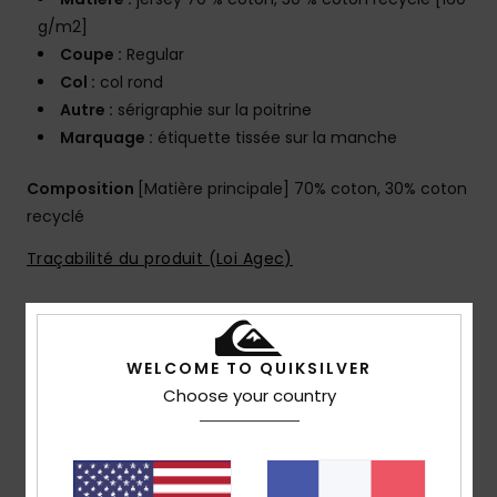
g/m2]
Coupe :
Regular
Col :
col rond
Autre :
sérigraphie sur la poitrine
Marquage :
étiquette tissée sur la manche
Composition
[Matière principale] 70% coton, 30% coton
recyclé
Traçabilité du produit (Loi Agec)
Livraison & Retours
WELCOME TO QUIKSILVER
Choose your country
Avis clients