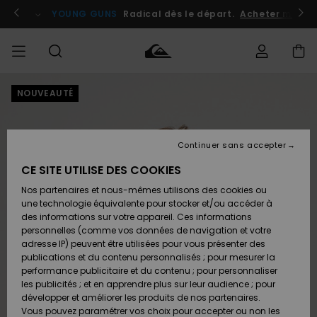
Passer
à
atuits
Se connecter / s'inscrire
YOUNG GUNS
Radical dès le départ.
Acheter maint
l'information
sur
le
produit
NOUVEAUTÉ
Accéder à
HOMME
Vêtements
Vêtements
Shop
Surf
Snow
Outlet
ma
Shop
Shop
Homme
commande
Homme
Homme
GARÇON
Continuer sans accepter
Accessoires
Accessoires
Nouveautés
Livraison
Outlet
CE SITE UTILISE DES COOKIES
FEMME
Surf
Snow
Enfant
Shop
Shop
Nos partenaires et nous-mêmes utilisons des cookies ou
Retours
Chaussures
Chaussures
A
Enfant
Enfant
une technologie équivalente pour stocker et/ou accéder à
& Tongs
& Tongs
Découvrir
SURF
des informations sur votre appareil. Ces informations
Outlet
personnelles (comme vos données de navigation et votre
Paiement
Femme
adresse IP) peuvent être utilisées pour vous présenter des
SNOW
Highlights
Snow
publications et du contenu personnalisés ; pour mesurer la
Surf
Surf
Snow
Shop
Carte
performance publicitaire et du contenu ; pour personnaliser
Femme
Cadeau
les publicités ; et en apprendre plus sur leur audience ; pour
OUTLET
développer et améliorer les produits de nos partenaires.
Communauté
Snow
Snow
Vous pouvez paramétrer vos choix pour accepter ou non les