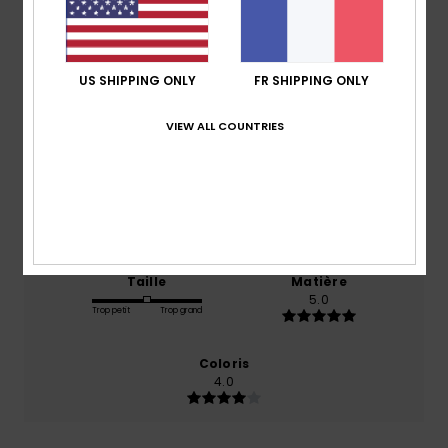
Note moyenne
5.0
/5
US SHIPPING ONLY
FR SHIPPING ONLY
VIEW ALL COUNTRIES
basé sur
1 avis vérifiés
depuis juillet 2026
100% de nos clients recommandent ce produit
Confort
Rapport qualité / prix
5.0
4.0
Taille
Matière
5.0
Trop petit
Trop grand
Coloris
4.0