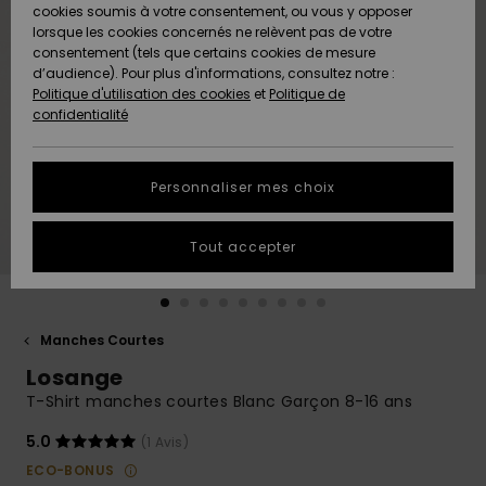
Quiksilver
A
cookies soumis à votre consentement, ou vous y opposer
Freedom
AIDE &
Découvrir
lorsque les cookies concernés ne relèvent pas de votre
CONTACT
consentement (tels que certains cookies de mesure
Nouveautés
Nouveautés
d’audience). Pour plus d'informations, consultez notre :
Protection
Politique d'utilisation des cookies
et
Politique de
des
Communauté
MAGASINS
confidentialité
données
A
A
Découvrir
Découvrir
QUIKSILVER
Guide des
APP
Personnaliser mes choix
tailles
LISTE DE
Tout accepter
SOUHAITS
Démarrez
une
conversation
pour
obtenir la
Manches Courtes
réponse la
Losange
plus rapide
à votre
T-Shirt manches courtes Blanc Garçon 8-16 ans
question.
5.0
(1 Avis)
Démarrer
une
ECO-BONUS
conversation