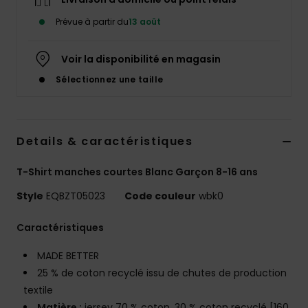
Prévue à partir du
13 août
Voir la disponibilité en magasin
Sélectionnez une taille
Details & caractéristiques
T-Shirt manches courtes Blanc Garçon 8-16 ans
Style
EQBZT05023
Code couleur
wbk0
Caractéristiques
MADE BETTER
25 % de coton recyclé issu de chutes de production
textile
Matière :
jersey 70 % coton, 30 % coton recyclé [160