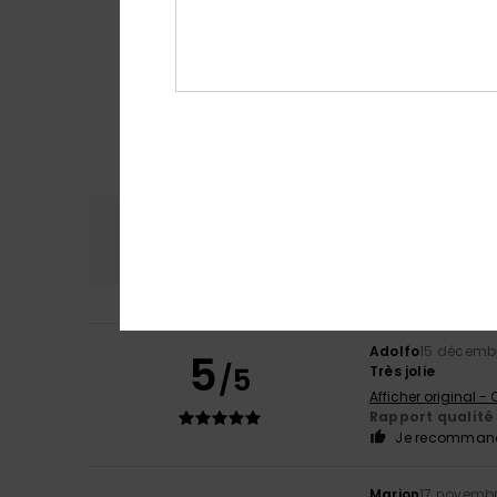
Confort
Rap
5.0
Adolfo
15 décemb
5
/5
Très jolie
Afficher original -
Rapport qualité 
Je recommand
Marion
17 novemb