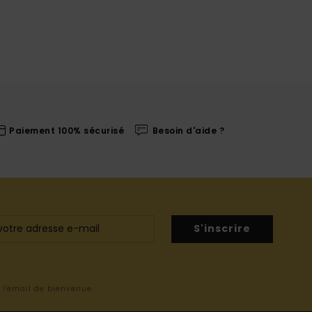
Paiement 100% sécurisé
Besoin d'aide ?
S'inscrire
s l'email de bienvenue