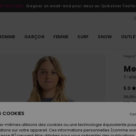
ER FESTIVAL
Gagner un week-end pour deux au Quiksilver Festiv
Q
HOMME
GARÇON
FEMME
SURF
SNOW
OUTLE
Page d'
Me
T-shi
5.0
35,00
17,
ES COOKIES
OUTL
Con
us-mêmes utilisons des cookies ou une technologie équivalente pour
tions sur votre appareil. Ces informations personnelles (comme v
Coule
resse IP) peuvent être utilisées pour vous présenter des publications