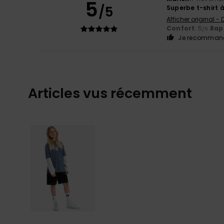
5
/5
Superbe t-shirt à
Afficher original -
Confort
: 5
Rapp
/5
Je recommand
Articles vus récemment