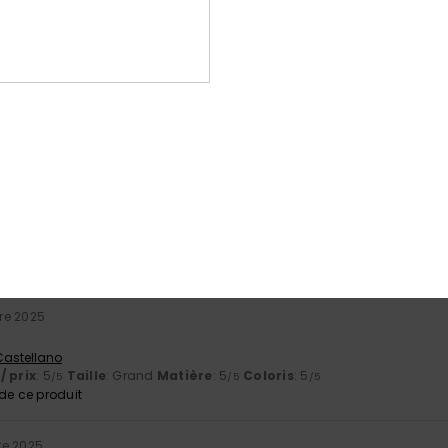
Note moyenne
5.0
/5
basé sur
2 avis vérifiés
depuis novembre 2025
100% de nos clients recommandent ce produit
port qualité / prix
Taille
Matiè
5.0
5.0
Trop petit
Trop grand
re 2025
 Castellano
/ prix
: 5
Taille
: Grand
Matière
: 5
Coloris
: 5
/5
/5
/5
e ce produit
re 2025