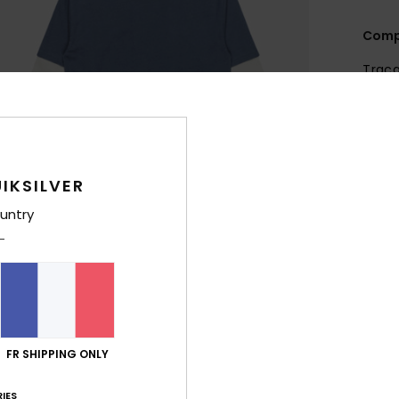
Comp
Traça
Livr
IKSILVER
untry
FR SHIPPING ONLY
IES