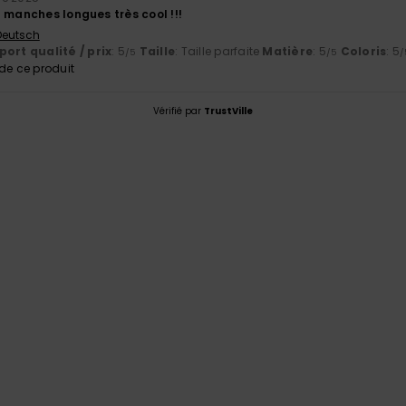
 manches longues très cool !!!
 Deutsch
ort qualité / prix
: 5
Taille
: Taille parfaite
Matière
: 5
Coloris
: 5
/5
/5
/
e ce produit
Vérifié par
TrustVille