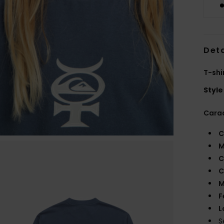
Deta
T-shi
Style
Carac
C
M
C
C
M
F
L
S