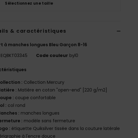
Sélectionnez une taille
ils & caractéristiques
rt à manches longues Bleu Garçon 8-16
EQBKT03345
Code couleur
byl0
téristiques
ollection :
Collection Mercury
atière :
Matière en coton "open-end" [220 g/m2]
oupe :
coupe confortable
ol :
col rond
anches :
manches longues
ermeture :
modèle sans fermeture
ogo :
étiquette Quiksilver tissée dans la couture latérale
érigraphie à l'encre douce