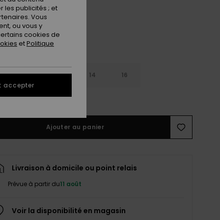
les publicités ; et
rtenaires. Vous
nt, ou vous y
ertains cookies de
ookies
et
Politique
10
12
14
16
t accepter
ir le Guide des tailles
Ajouter au panier
Livraison à domicile ou point relais
Prévue à partir du
11 août
Voir la disponibilité en magasin