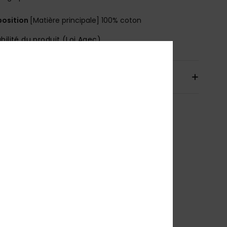
osition
[Matière principale] 100% coton
bilité du produit (Loi Agec)
aison & Retours