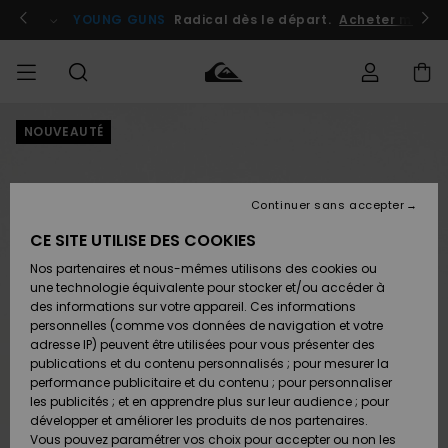
Passer
à
atuits
Se connecter / s'inscrire
YOUNG GUNS
Radical dès le départ.
Acheter maint
l'information
sur
le
produit
NOUVEAUTÉ
Accéder à
HOMME
Vêtements
Vêtements
Shop
Surf
Snow
Outlet
ma
Shop
Shop
Homme
commande
Homme
Homme
GARÇON
Continuer sans accepter
Accessoires
Accessoires
Nouveautés
Livraison
Outlet
CE SITE UTILISE DES COOKIES
FEMME
Surf
Snow
Enfant
Shop
Shop
Nos partenaires et nous-mêmes utilisons des cookies ou
Retours
Chaussures
Chaussures
A
Enfant
Enfant
une technologie équivalente pour stocker et/ou accéder à
& Tongs
& Tongs
Découvrir
SURF
des informations sur votre appareil. Ces informations
Outlet
personnelles (comme vos données de navigation et votre
Paiement
Femme
adresse IP) peuvent être utilisées pour vous présenter des
SNOW
Highlights
Snow
publications et du contenu personnalisés ; pour mesurer la
Surf
Surf
Snow
Shop
Carte
performance publicitaire et du contenu ; pour personnaliser
Femme
Cadeau
les publicités ; et en apprendre plus sur leur audience ; pour
OUTLET
développer et améliorer les produits de nos partenaires.
Communauté
Snow
Snow
Vous pouvez paramétrer vos choix pour accepter ou non les