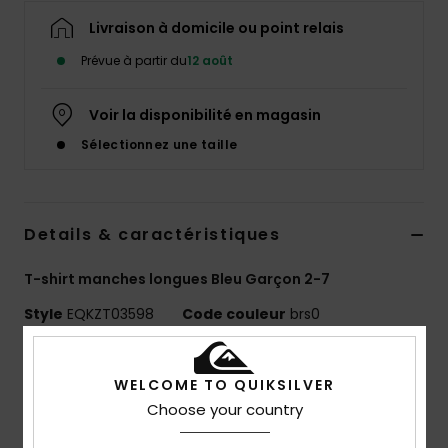
Livraison à domicile ou point relais
Prévue à partir du
12 août
Voir la disponibilité en magasin
Sélectionnez une taille
Details & caractéristiques
T-shirt manches longues Bleu Garçon 2-7
Style
EQKZT03598
Code couleur
brs0
Caractéristiques
WELCOME TO QUIKSILVER
MADE BETTER
Choose your country
Fabriqué avec 25 % de fibres de coton recyclé issues