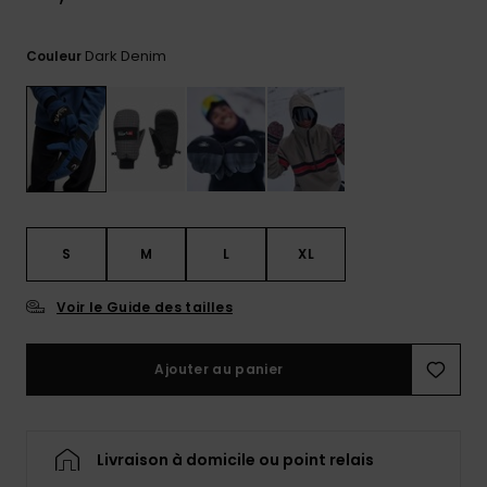
Trouvez
des
Dark Denim
Couleur
réponses
aux
questions
les plus
fréquentes
et notre
formulaire
de
contact.
S
M
L
XL
Consulter
la FAQ
Voir le Guide des tailles
Ajouter au panier
Livraison à domicile ou point relais