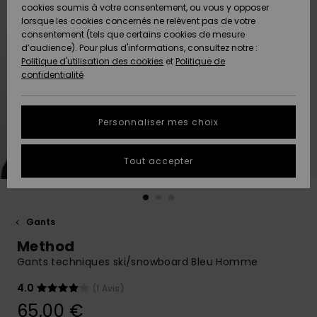
Quiksilver
A
cookies soumis à votre consentement, ou vous y opposer
Freedom
AIDE &
Découvrir
lorsque les cookies concernés ne relèvent pas de votre
CONTACT
consentement (tels que certains cookies de mesure
Nouveautés
Nouveautés
d’audience). Pour plus d'informations, consultez notre :
Protection
Politique d'utilisation des cookies
et
Politique de
des
Communauté
MAGASINS
confidentialité
données
A
A
Découvrir
Découvrir
QUIKSILVER
Guide des
APP
Personnaliser mes choix
tailles
LISTE DE
Tout accepter
SOUHAITS
Démarrez
une
conversation
pour
obtenir la
Gants
réponse la
Method
plus rapide
à votre
Gants techniques ski/snowboard Bleu Homme
question.
4.0
(1 Avis)
Démarrer
une
65,00 €
conversation