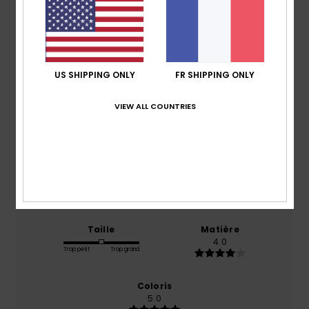
Note moyenne
4.0
US SHIPPING ONLY
FR SHIPPING ONLY
/5
VIEW ALL COUNTRIES
basé sur
1 avis vérifiés
depuis janvier 2026
0% de nos clients recommandent ce produit
Confort
Rapport qualité / prix
3.0
4.0
Taille
Matière
4.0
Trop petit
Trop grand
Coloris
5.0