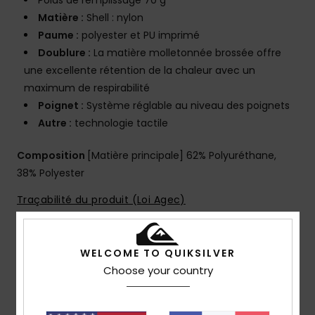
Poids de remplissage 70 g
Matière :
Shell : nylon
Paume :
polyester et PU imprimé
Doublure :
La matière molletonnée brossée offre
une excellente rétention de la chaleur avec un
maximum de respirabilité
Poignet :
Système réglable au niveau des poignets
Autre :
technologie tactile
Composition
[Matière principale] 62% Polyuréthane,
38% Polyester
Traçabilité du produit (Loi Agec)
Livraison & Retours
WELCOME TO QUIKSILVER
Choose your country
Avis clients