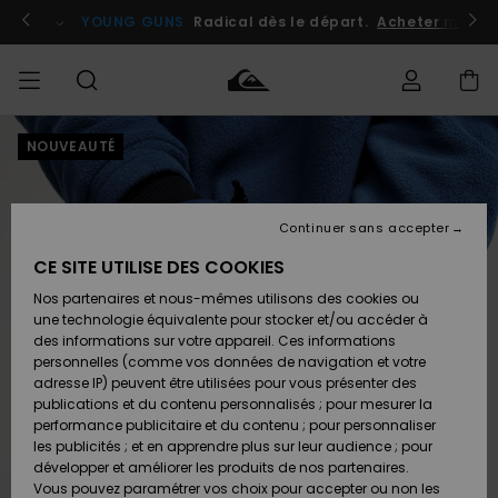
Passer
à
atuits
Se connecter / s'inscrire
YOUNG GUNS
Radical dès le départ.
Acheter maint
l'information
sur
le
produit
NOUVEAUTÉ
Accéder à
HOMME
Vêtements
Vêtements
Shop
Surf
Snow
Outlet
ma
Shop
Shop
Homme
commande
Homme
Homme
GARÇON
Continuer sans accepter
Accessoires
Accessoires
Nouveautés
Livraison
Outlet
CE SITE UTILISE DES COOKIES
FEMME
Surf
Snow
Enfant
Shop
Shop
Nos partenaires et nous-mêmes utilisons des cookies ou
Retours
Chaussures
Chaussures
A
Enfant
Enfant
une technologie équivalente pour stocker et/ou accéder à
& Tongs
& Tongs
Découvrir
SURF
des informations sur votre appareil. Ces informations
Outlet
personnelles (comme vos données de navigation et votre
Paiement
Femme
adresse IP) peuvent être utilisées pour vous présenter des
SNOW
Highlights
Snow
publications et du contenu personnalisés ; pour mesurer la
Surf
Surf
Snow
Shop
Carte
performance publicitaire et du contenu ; pour personnaliser
Femme
Cadeau
les publicités ; et en apprendre plus sur leur audience ; pour
OUTLET
développer et améliorer les produits de nos partenaires.
Communauté
Snow
Snow
Vous pouvez paramétrer vos choix pour accepter ou non les