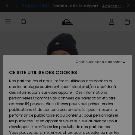
Passer
à
atuits
Se connecter / s'inscrire
YOUNG GUNS
Radical dès le départ.
Acheter maint
l'information
sur
le
produit
Accéder à
HOMME
Vêtements
Vêtements
Shop
Surf
Snow
Outlet
ma
Shop
Shop
Homme
commande
Homme
Homme
GARÇON
Continuer sans accepter
Accessoires
Accessoires
Nouveautés
Livraison
Outlet
CE SITE UTILISE DES COOKIES
FEMME
Surf
Snow
Enfant
Shop
Shop
Nos partenaires et nous-mêmes utilisons des cookies ou
Retours
Chaussures
Chaussures
A
Enfant
Enfant
une technologie équivalente pour stocker et/ou accéder à
& Tongs
& Tongs
Découvrir
SURF
des informations sur votre appareil. Ces informations
Outlet
personnelles (comme vos données de navigation et votre
Paiement
Femme
adresse IP) peuvent être utilisées pour vous présenter des
SNOW
Highlights
Snow
publications et du contenu personnalisés ; pour mesurer la
Surf
Surf
Snow
Shop
Carte
performance publicitaire et du contenu ; pour personnaliser
Femme
Cadeau
les publicités ; et en apprendre plus sur leur audience ; pour
OUTLET
développer et améliorer les produits de nos partenaires.
Communauté
Snow
Snow
Vous pouvez paramétrer vos choix pour accepter ou non les