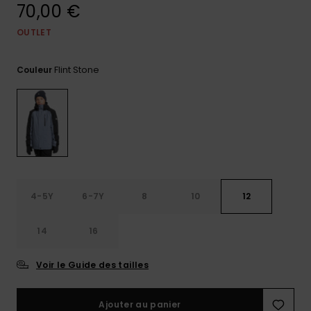
70,00 €
Trouvez
des
OUTLET
réponses
aux
questions
Flint Stone
Couleur
les plus
fréquentes
et notre
formulaire
de
contact.
Consulter
la FAQ
4-5Y
6-7Y
8
10
12
14
16
Voir le Guide des tailles
Ajouter au panier