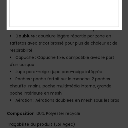
Shell : Matière Re-Made 100% en polyester recyclé
Isolation thermique : 100 % polyester recyclé
Traitement déperlant éco-responsable sans PFC
CARACTÉRISTIQUES
Coutures renforcées aux endroits critiques
Doublure :
doublure légère répartie par zone en
taffetas avec tricot brossé pour plus de chaleur et de
respirabilité
Capuche : Capuche fixe, compatible avec le port
d'un casque
Jupe pare-neige : jupe pare-neige intégrée
Poches : poche forfait sur la manche, 2 poches
chauffe-mains, poche multimédia interne, grande
poche intérieure en mesh
Aération : Aérations doublées en mesh sous les bras
Composition
100% Polyester recyclé
Traçabilité du produit (Loi Agec)