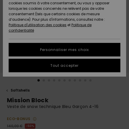
Quiksilver
A
cookies soumis à votre consentement, ou vous y opposer
Freedom
AIDE &
Découvrir
lorsque les cookies concernés ne relèvent pas de votre
CONTACT
consentement (tels que certains cookies de mesure
Nouveautés
Nouveautés
d’audience). Pour plus d'informations, consultez notre :
Protection
Politique d'utilisation des cookies
et
Politique de
des
Communauté
MAGASINS
confidentialité
données
A
A
Découvrir
Découvrir
QUIKSILVER
Guide des
APP
Personnaliser mes choix
tailles
LISTE DE
Tout accepter
SOUHAITS
Démarrez
une
conversation
pour
obtenir la
Softshells
réponse la
Mission Block
plus rapide
à votre
Veste de snow technique Bleu Garçon 4-16
question.
ECO-BONUS
Démarrer
une
140,00 €
50%
conversation