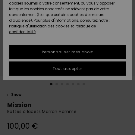
Quiksilver
A
cookies soumis à votre consentement, ou vous y opposer
Freedom
AIDE &
Découvrir
lorsque les cookies concernés ne relèvent pas de votre
CONTACT
consentement (tels que certains cookies de mesure
Nouveautés
Nouveautés
d’audience). Pour plus d'informations, consultez notre :
Protection
Politique d'utilisation des cookies
et
Politique de
des
Communauté
MAGASINS
confidentialité
données
A
A
Découvrir
Découvrir
QUIKSILVER
Guide des
APP
Personnaliser mes choix
tailles
LISTE DE
Tout accepter
SOUHAITS
Démarrez
une
conversation
pour
obtenir la
Snow
réponse la
Mission
plus rapide
à votre
Bottes à lacets Marron Homme
question.
100,00 €
Démarrer
une
conversation