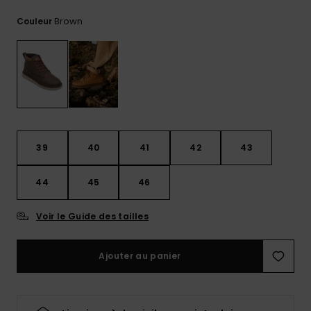
Trouvez
Brown
Couleur
des
réponses
aux
questions
les plus
fréquentes
et notre
formulaire
de
contact.
39
40
41
42
43
Consulter
la FAQ
44
45
46
Voir le Guide des tailles
Ajouter au panier