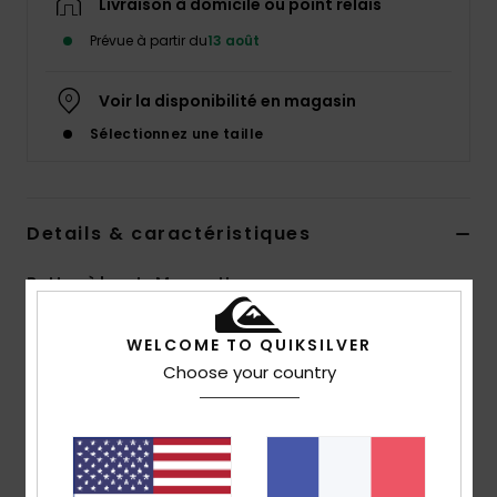
Livraison à domicile ou point relais
Prévue à partir du
13 août
Voir la disponibilité en magasin
Sélectionnez une taille
Details & caractéristiques
Bottes à lacets Marron Homme
Style
EQYB700006
Code couleur
brn
WELCOME TO QUIKSILVER
Choose your country
Caractéristiques
Tige :
simili et doublure polaire chaude
Semelle extérieure :
caoutchouc résistant pour une
adhérence optimale