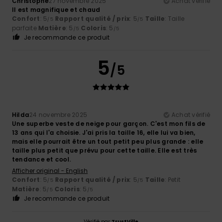
Christophe
27 novembre 2025
Achat vérifié
Il est magnifique et chaud
Confort
: 5
Rapport qualité / prix
: 5
Taille
: Taille
/5
/5
parfaite
Matière
: 5
Coloris
: 5
/5
/5
Je recommande ce produit
5
/5
Hilda
24 novembre 2025
Achat vérifié
Une superbe veste de neige pour garçon. C'est mon fils de
13 ans qui l'a choisie. J'ai pris la taille 16, elle lui va bien,
mais elle pourrait être un tout petit peu plus grande : elle
taille plus petit que prévu pour cette taille. Elle est très
tendance et cool.
Afficher original - English
Confort
: 5
Rapport qualité / prix
: 5
Taille
: Petit
/5
/5
Matière
: 5
Coloris
: 5
/5
/5
Je recommande ce produit
Vérifié par
TrustVille