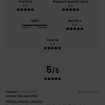
Confort
Rapport qualité / prix
5.0
5.0
Taille
Matière
5.0
Trop petit
Trop grand
Coloris
5.0
5
/5
Susann
11 mars 2026
Achat vérifié
Je suis très satisfait.
Afficher original - Deutsch