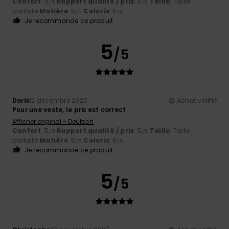
Confort
: 5
Rapport qualité / prix
: 5
Taille
: Taille
/5
/5
parfaite
Matière
: 5
Coloris
: 5
/5
/5
Je recommande ce produit
5
/5
Doris
12 décembre 2025
Achat vérifié
Pour une veste, le prix est correct
Afficher original - Deutsch
Confort
: 5
Rapport qualité / prix
: 5
Taille
: Taille
/5
/5
parfaite
Matière
: 5
Coloris
: 5
/5
/5
Je recommande ce produit
5
/5