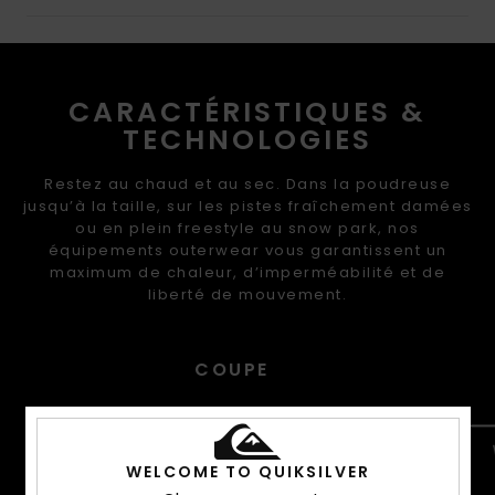
CARACTÉRISTIQUES &
TECHNOLOGIES
Restez au chaud et au sec. Dans la poudreuse
jusqu’à la taille, sur les pistes fraîchement damées
ou en plein freestyle au snow park, nos
équipements outerwear vous garantissent un
maximum de chaleur, d’imperméabilité et de
liberté de mouvement.
COUPE
WELCOME TO QUIKSILVER