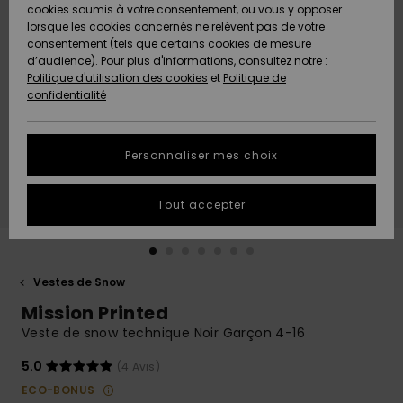
Quiksilver
A
cookies soumis à votre consentement, ou vous y opposer
Freedom
AIDE &
Découvrir
lorsque les cookies concernés ne relèvent pas de votre
CONTACT
consentement (tels que certains cookies de mesure
Nouveautés
Nouveautés
d’audience). Pour plus d'informations, consultez notre :
Protection
Politique d'utilisation des cookies
et
Politique de
des
Communauté
MAGASINS
confidentialité
données
A
A
Découvrir
Découvrir
QUIKSILVER
Guide des
APP
Personnaliser mes choix
tailles
LISTE DE
Tout accepter
SOUHAITS
Démarrez
une
conversation
pour
obtenir la
Vestes de Snow
réponse la
Mission Printed
plus rapide
à votre
Veste de snow technique Noir Garçon 4-16
question.
5.0
(4 Avis)
Démarrer
une
ECO-BONUS
conversation