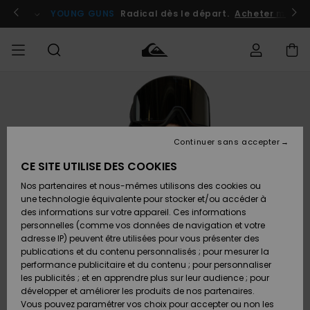
Passer
à
atuits
Se connecter / s'inscrire
YOUNG GUNS
Radical dès le départ.
Acheter maint
l'information
sur
le
produit
Accéder à
HOMME
Vêtements
Vêtements
Shop
Surf
Snow
Outlet
ma
Shop
Shop
Homme
commande
Homme
Homme
GARÇON
Continuer sans accepter
Accessoires
Accessoires
Nouveautés
Livraison
Outlet
CE SITE UTILISE DES COOKIES
FEMME
Surf
Snow
Enfant
Shop
Shop
Nos partenaires et nous-mêmes utilisons des cookies ou
Retours
Chaussures
Chaussures
A
Enfant
Enfant
une technologie équivalente pour stocker et/ou accéder à
& Tongs
& Tongs
Découvrir
SURF
des informations sur votre appareil. Ces informations
Outlet
personnelles (comme vos données de navigation et votre
Paiement
Femme
adresse IP) peuvent être utilisées pour vous présenter des
SNOW
Highlights
Snow
publications et du contenu personnalisés ; pour mesurer la
Surf
Surf
Snow
Shop
Carte
performance publicitaire et du contenu ; pour personnaliser
Femme
Cadeau
les publicités ; et en apprendre plus sur leur audience ; pour
OUTLET
développer et améliorer les produits de nos partenaires.
Communauté
Snow
Snow
Vous pouvez paramétrer vos choix pour accepter ou non les