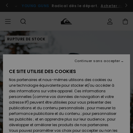
Passer
à
atuits
Se connecter / s'inscrire
YOUNG GUNS
Radical dès le départ.
Acheter maint
l'information
sur
le
produit
RUPTURE DE STOCK
Accéder à
HOMME
Vêtements
Vêtements
Shop
Surf
Snow
Outlet
ma
Shop
Shop
Homme
commande
Homme
Homme
GARÇON
Continuer sans accepter
Accessoires
Accessoires
Nouveautés
Livraison
Outlet
CE SITE UTILISE DES COOKIES
FEMME
Surf
Snow
Enfant
Shop
Shop
Nos partenaires et nous-mêmes utilisons des cookies ou
Retours
Chaussures
Chaussures
A
Enfant
Enfant
une technologie équivalente pour stocker et/ou accéder à
& Tongs
& Tongs
Découvrir
SURF
des informations sur votre appareil. Ces informations
Outlet
personnelles (comme vos données de navigation et votre
Paiement
Femme
adresse IP) peuvent être utilisées pour vous présenter des
SNOW
Highlights
Snow
publications et du contenu personnalisés ; pour mesurer la
Surf
Surf
Snow
Shop
Carte
performance publicitaire et du contenu ; pour personnaliser
Femme
Cadeau
les publicités ; et en apprendre plus sur leur audience ; pour
OUTLET
développer et améliorer les produits de nos partenaires.
Communauté
Snow
Snow
Vous pouvez paramétrer vos choix pour accepter ou non les