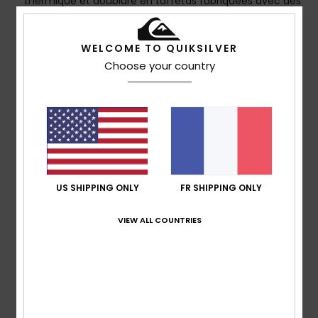
thermique et doublure en taffetas fabriquées avec des
bouteilles en plastique recyclées
Shell : 60% polyester et 40% Oxford de polyester
WELCOME TO QUIKSILVER
recyclé pour le modèle chiné. Matière Re-Made 100%
Choose your country
en polyester recyclé pour le modèle uni.
Isolation thermique : 100 % polyester recyclé
Traitement déperlant éco-responsable sans PFC
CARACTÉRISTIQUES
Coutures renforcées aux endroits critiques
Doublure :
doublure légère répartie par zone en
taffetas avec tricot brossé pour plus de chaleur et de
US SHIPPING ONLY
FR SHIPPING ONLY
respirabilité
Capuche : Capuche fixe compatible avec un
VIEW ALL COUNTRIES
casque avec système de réglage à cordon
Jupe pare-neige : jupe pare-neige intégrée
Poches : poche forfait sur la manche, 2 poches
chauffe-mains, poche poitrine, poche multimédia
interne, grande poche intérieure en mesh