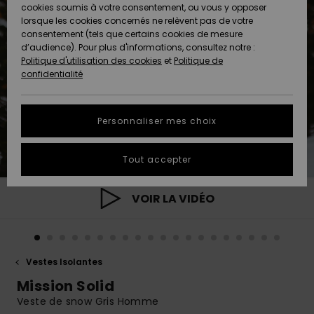
Quiksilver
A
cookies soumis à votre consentement, ou vous y opposer
Freedom
AIDE &
Découvrir
lorsque les cookies concernés ne relèvent pas de votre
CONTACT
consentement (tels que certains cookies de mesure
Nouveautés
Nouveautés
d’audience). Pour plus d'informations, consultez notre :
Protection
Politique d'utilisation des cookies
et
Politique de
des
Communauté
MAGASINS
confidentialité
données
A
A
Découvrir
Découvrir
QUIKSILVER
Guide des
APP
Personnaliser mes choix
tailles
LISTE DE
Tout accepter
SOUHAITS
Démarrez
une
conversation
VOIR LA VIDÉO
pour
obtenir la
réponse la
plus rapide
à votre
Vestes Isolantes
question.
Mission Solid
Démarrer
une
Veste de snow Gris Homme
conversation