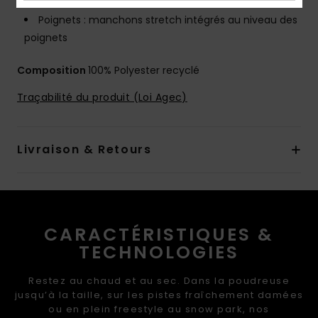
Aération : Aérations doublées en mesh sous les bras
Poignets : manchons stretch intégrés au niveau des
poignets
Composition
100% Polyester recyclé
Traçabilité du produit (Loi Agec)
Livraison & Retours
CARACTÉRISTIQUES &
TECHNOLOGIES
Restez au chaud et au sec. Dans la poudreuse
jusqu’à la taille, sur les pistes fraîchement damées
ou en plein freestyle au snow park, nos