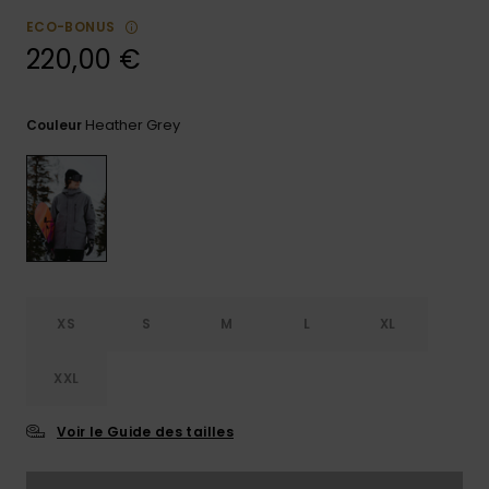
ECO-BONUS
Trouvez
des
220,00 €
réponses
aux
questions
Heather Grey
Couleur
les plus
fréquentes
et notre
formulaire
de
contact.
Consulter
la FAQ
XS
S
M
L
XL
XXL
Voir le Guide des tailles