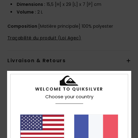
Dimensions :
15,5 [H] x 29 [L] x 7 [P] cm
Volume :
2 L
Composition
[Matière principale] 100% polyester
Traçabilité du produit (Loi Agec)
Livraison & Retours
Avis clients
WELCOME TO QUIKSILVER
Choose your country
Note moyenne
5.0
/5