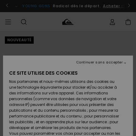
Passer
à
atuits
Se connecter / s'inscrire
YOUNG GUNS
Radical dès le départ.
Acheter maint
l'information
sur
le
produit
NOUVEAUTÉ
Accéder à
HOMME
Vêtements
Vêtements
Shop
Surf
Snow
Outlet
ma
Shop
Shop
Homme
commande
Homme
Homme
GARÇON
Continuer sans accepter
Accessoires
Accessoires
Nouveautés
Livraison
Outlet
CE SITE UTILISE DES COOKIES
FEMME
Surf
Snow
Enfant
Shop
Shop
Nos partenaires et nous-mêmes utilisons des cookies ou
Retours
Chaussures
Chaussures
A
Enfant
Enfant
une technologie équivalente pour stocker et/ou accéder à
& Tongs
& Tongs
Découvrir
SURF
des informations sur votre appareil. Ces informations
Outlet
personnelles (comme vos données de navigation et votre
Paiement
Femme
adresse IP) peuvent être utilisées pour vous présenter des
SNOW
Highlights
Snow
publications et du contenu personnalisés ; pour mesurer la
Surf
Surf
Snow
Shop
Carte
performance publicitaire et du contenu ; pour personnaliser
Femme
Cadeau
les publicités ; et en apprendre plus sur leur audience ; pour
OUTLET
développer et améliorer les produits de nos partenaires.
Communauté
Snow
Snow
Vous pouvez paramétrer vos choix pour accepter ou non les