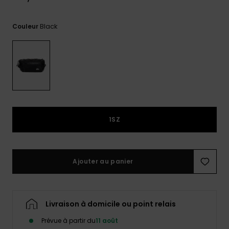
Trouvez
des
Black
Couleur
réponses
aux
questions
les plus
fréquentes
et notre
formulaire
de
contact.
1SZ
Consulter
la FAQ
Ajouter au panier
Livraison à domicile ou point relais
Prévue à partir du
11 août