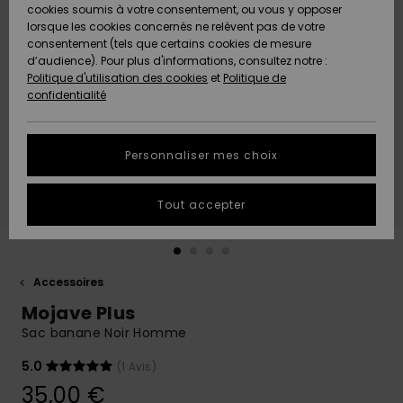
Quiksilver
A
cookies soumis à votre consentement, ou vous y opposer
Freedom
AIDE &
Découvrir
lorsque les cookies concernés ne relèvent pas de votre
CONTACT
consentement (tels que certains cookies de mesure
Nouveautés
Nouveautés
d’audience). Pour plus d'informations, consultez notre :
Protection
Politique d'utilisation des cookies
et
Politique de
des
Communauté
MAGASINS
confidentialité
données
A
A
Découvrir
Découvrir
QUIKSILVER
Guide des
APP
Personnaliser mes choix
tailles
LISTE DE
Tout accepter
SOUHAITS
Démarrez
une
conversation
pour
obtenir la
Accessoires
réponse la
Mojave Plus
plus rapide
à votre
Sac banane Noir Homme
question.
5.0
(1 Avis)
Démarrer
une
35,00 €
conversation