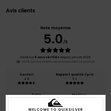
Avis clients
Note moyenne
5.0
/5
basé sur
5 avis vérifiés
depuis janvier 2026
100% de nos clients recommandent ce produit
Confort
Rapport qualité / prix
4.8
5.0
Taille
Matière
5.0
Trop petit
Trop grand
WELCOME TO QUIKSILVER