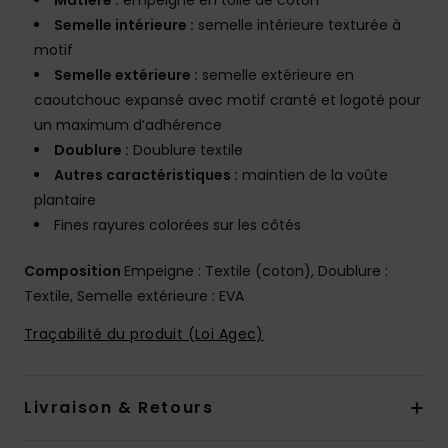
Matière :
empeigne en toile de coton
Semelle intérieure :
semelle intérieure texturée à
motif
Semelle extérieure :
semelle extérieure en
caoutchouc expansé avec motif cranté et logoté pour
un maximum d’adhérence
Doublure :
Doublure textile
Autres caractéristiques :
maintien de la voûte
plantaire
Fines rayures colorées sur les côtés
Composition
Empeigne : Textile (coton), Doublure :
Textile, Semelle extérieure : EVA
Traçabilité du produit (Loi Agec)
Livraison & Retours