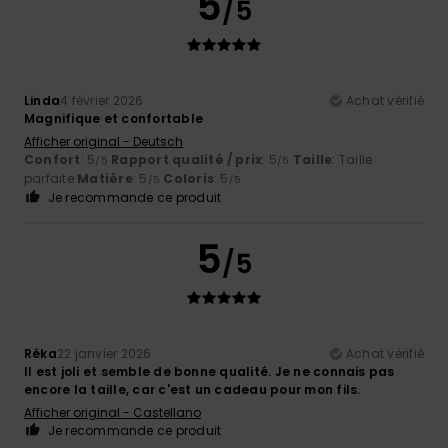
5
/5
Linda
4 février 2026
Achat vérifié
Magnifique et confortable
Afficher original - Deutsch
Confort
: 5
Rapport qualité / prix
: 5
Taille
: Taille
/5
/5
parfaite
Matière
: 5
Coloris
: 5
/5
/5
Je recommande ce produit
5
/5
Réka
22 janvier 2026
Achat vérifié
Il est joli et semble de bonne qualité. Je ne connais pas
encore la taille, car c'est un cadeau pour mon fils.
Afficher original - Castellano
Je recommande ce produit