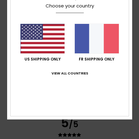
Coloris
Choose your country
5.0
5
/5
US SHIPPING ONLY
FR SHIPPING ONLY
VIEW ALL COUNTRIES
Maria
16 juillet 2026
Achat vérifié
J'ai aimé ce produit
Afficher original - Castellano
Confort
: 4
Rapport qualité / prix
: 5
Taille
: Petit
/5
/5
Matière
: 5
Coloris
: 5
/5
/5
Je recommande ce produit
5
/5