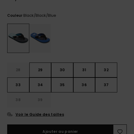
Trouvez
des
Black/black/blue
Couleur
réponses
aux
questions
les plus
fréquentes
et notre
formulaire
de
contact.
28
29
30
31
32
Consulter
la FAQ
33
34
35
36
37
38
39
Voir le Guide des tailles
Ajouter au panier