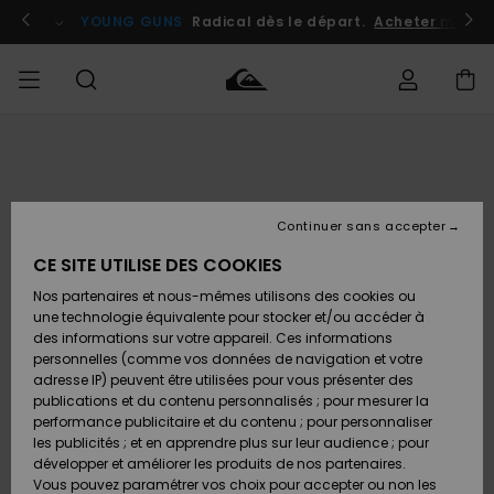
Passer
à
atuits
Se connecter / s'inscrire
YOUNG GUNS
Radical dès le départ.
Acheter maint
l'information
sur
le
produit
Accéder à
HOMME
Vêtements
Vêtements
Shop
Surf
Snow
Outlet
ma
Shop
Shop
Homme
commande
Homme
Homme
GARÇON
Continuer sans accepter
Accessoires
Accessoires
Nouveautés
Livraison
Outlet
CE SITE UTILISE DES COOKIES
FEMME
Surf
Snow
Enfant
Shop
Shop
Nos partenaires et nous-mêmes utilisons des cookies ou
Retours
Chaussures
Chaussures
A
Enfant
Enfant
une technologie équivalente pour stocker et/ou accéder à
& Tongs
& Tongs
Découvrir
SURF
des informations sur votre appareil. Ces informations
Outlet
personnelles (comme vos données de navigation et votre
Paiement
Femme
adresse IP) peuvent être utilisées pour vous présenter des
SNOW
Highlights
Snow
publications et du contenu personnalisés ; pour mesurer la
Surf
Surf
Snow
Shop
Carte
performance publicitaire et du contenu ; pour personnaliser
Femme
Cadeau
les publicités ; et en apprendre plus sur leur audience ; pour
OUTLET
développer et améliorer les produits de nos partenaires.
Communauté
Snow
Snow
Vous pouvez paramétrer vos choix pour accepter ou non les