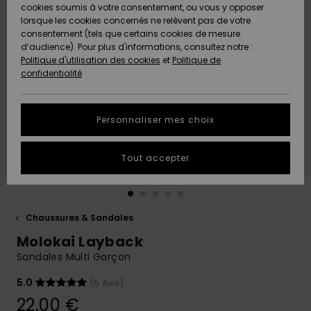
Quiksilver
A
cookies soumis à votre consentement, ou vous y opposer
Freedom
AIDE &
Découvrir
lorsque les cookies concernés ne relèvent pas de votre
CONTACT
consentement (tels que certains cookies de mesure
Nouveautés
Nouveautés
d’audience). Pour plus d'informations, consultez notre :
Protection
Politique d'utilisation des cookies
et
Politique de
des
Communauté
MAGASINS
confidentialité
données
A
A
Découvrir
Découvrir
QUIKSILVER
Guide des
APP
Personnaliser mes choix
tailles
LISTE DE
Tout accepter
SOUHAITS
Démarrez
une
conversation
pour
obtenir la
Chaussures & Sandales
réponse la
Molokai Layback
plus rapide
à votre
Sandales Multi Garçon
question.
5.0
(5 Avis)
Démarrer
une
22,00 €
conversation