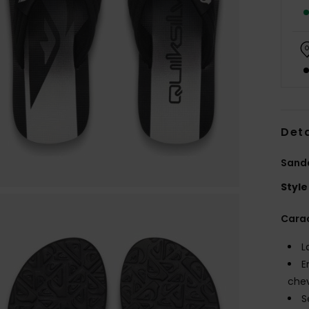
Deta
Sand
Style
Carac
L
E
che
S