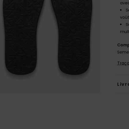
avec
S
voût
S
mult
Comp
Semel
Traça
Livr