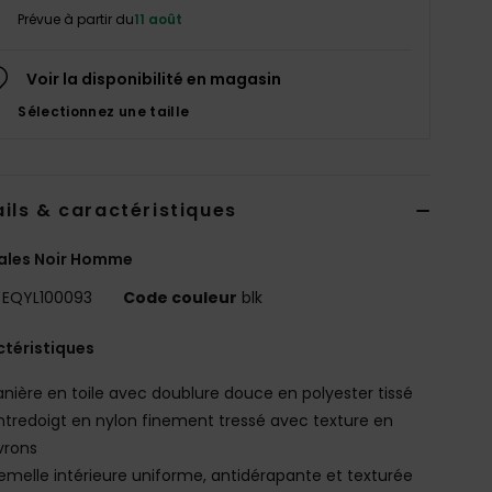
Prévue à partir du
11 août
Voir la disponibilité en magasin
Sélectionnez une taille
ils & caractéristiques
ales Noir Homme
EQYL100093
Code couleur
blk
téristiques
anière en toile avec doublure douce en polyester tissé
ntredoigt en nylon finement tressé avec texture en
vrons
emelle intérieure uniforme, antidérapante et texturée