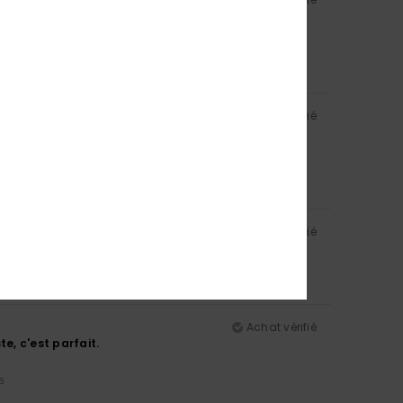
5
Achat vérifié
5
Achat vérifié
Achat vérifié
te, c'est parfait.
5