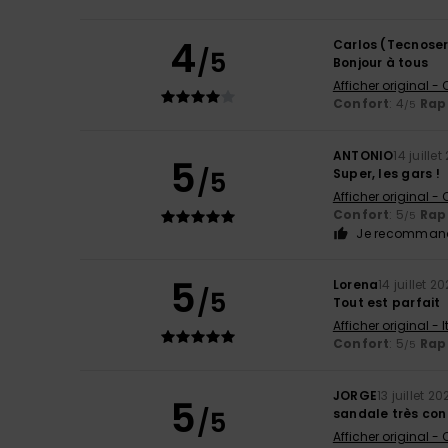
4
Carlos (Tecnoser
/5
Bonjour à tous
Afficher original -
Confort
: 4
Rapp
/5
ANTONIO
14 juille
5
/5
Super, les gars !
Afficher original -
Confort
: 5
Rapp
/5
Je recommand
5
Lorena
14 juillet 2
/5
Tout est parfait
Afficher original - 
Confort
: 5
Rapp
/5
JORGE
13 juillet 20
5
/5
sandale très con
Afficher original -