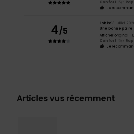
Confort
: 5
Rapp
/5
Je recommand
Lobke
13 juillet 20
4
/5
Une bonne paire 
Afficher original -
Confort
: 5
Rapp
/5
Je recommand
Articles vus récemment