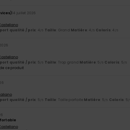
vices)
14 juillet 2026
 Castellano
ort qualité / prix
: 4
Taille
: Grand
Matière
: 4
Coloris
: 4
/5
/5
/5
t 2026
 Castellano
ort qualité / prix
: 5
Taille
: Trop grand
Matière
: 5
Coloris
: 5
/5
/5
/5
e ce produit
026
Italiano
ort qualité / prix
: 5
Taille
: Taille parfaite
Matière
: 5
Coloris
: 5
/5
/5
/
26
fortable
 Castellano