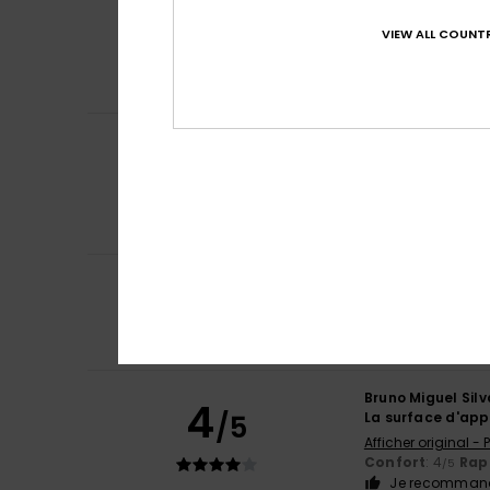
5
/5
5***** un produit
VIEW ALL COUNTR
Afficher original -
Confort
: 5
Rapp
/5
Je recommand
Iain
16 juillet 2026
5
/5
J'adore mes tongs
Afficher original - 
Confort
: 5
Rapp
/5
Je recommand
5
Jean Louis
16 juill
/5
Parfait très con
Confort
: 5
Rapp
/5
Je recommand
Bruno Miguel Silv
4
/5
La surface d'appui
Afficher original -
Confort
: 4
Rapp
/5
Je recommand