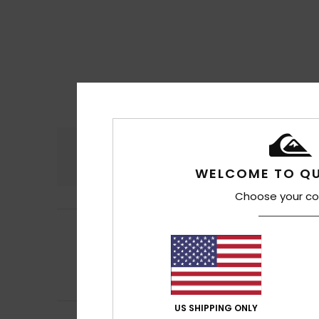
Confort
Rap
4.7
WELCOME TO QU
Choose your co
Francisco Miguel
5
/5
Merci de votre a
Afficher original -
Confort
: 5
Rapp
/5
Je recommand
US SHIPPING ONLY
Ricardo
16 juillet 