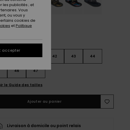
les publicités ; et
rtenaires. Vous
nt, ou vous y
ertains cookies de
ookies
et
Politique
t accepter
9
40
41
42
43
44
5
46
47
ir le Guide des tailles
Ajouter au panier
Livraison à domicile ou point relais