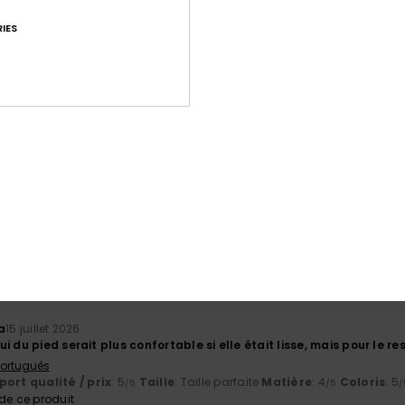
 génial
IES
 Português
ort qualité / prix
: 4
Taille
: Taille parfaite
Matière
: 5
Coloris
: 5
/5
/5
/
e ce produit
 d'intérieur !
English
ort qualité / prix
: 5
Taille
: Taille parfaite
Matière
: 5
Coloris
: 5
/5
/5
/
e ce produit
et 2026
fortable
ort qualité / prix
: 5
Matière
: 5
Coloris
: 5
/5
/5
/5
e ce produit
a
15 juillet 2026
 du pied serait plus confortable si elle était lisse, mais pour le res
 Português
ort qualité / prix
: 5
Taille
: Taille parfaite
Matière
: 4
Coloris
: 5
/5
/5
/
e ce produit