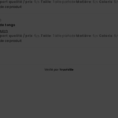
ort qualité / prix
: 5
Taille
: Taille parfaite
Matière
: 5
Coloris
: 5
/5
/5
/
e ce produit
26
de tongs
 Dutch
ort qualité / prix
: 5
Taille
: Taille parfaite
Matière
: 5
Coloris
: 5
/5
/5
/
e ce produit
Vérifié par
TrustVille