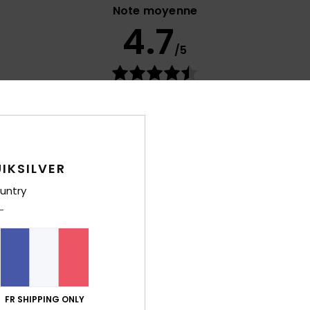
Note moyenne
4.7
/5
basé sur
90 avis vérifiés
depuis février 2026
77% de nos clients recommandent ce produit
port qualité / prix
Taille
Matiè
4.4
4.7
Trop petit
Trop grand
IKSILVER
untry
17 juillet 2026
ttention
 Castellano
ort qualité / prix
: 5
Taille
: Taille parfaite
Matière
: 5
Coloris
: 5
/5
/5
/
e ce produit
FR SHIPPING ONLY
2026