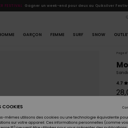
ER FESTIVAL
Gagner un week-end pour deux au Quiksilver Festiv
Q
HOMME
GARÇON
FEMME
SURF
SNOW
OUTLE
Page d'
Mo
Sand
4.7
28,
ES COOKIES
Con
Coule
us-mêmes utilisons des cookies ou une technologie équivalente pour
tions sur votre appareil. Ces informations personnelles (comme v
resse IP) peuvent être utilisées pour vous présenter des publications