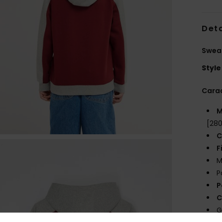
Deta
Swea
Style
Carac
M
[28
C
F
M
P
P
C
G