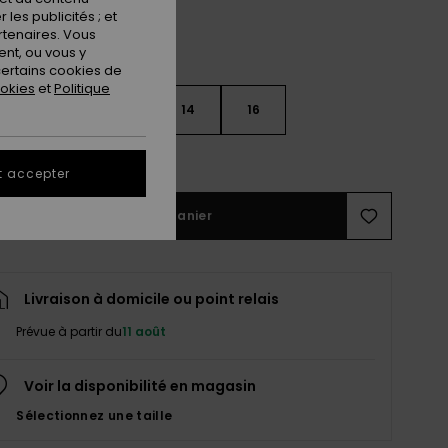
les publicités ; et
rtenaires. Vous
nt, ou vous y
ertains cookies de
ookies
et
Politique
10
12
14
16
ir le Guide des tailles
t accepter
Ajouter au panier
Livraison à domicile ou point relais
Prévue à partir du
11 août
Voir la disponibilité en magasin
Sélectionnez une taille