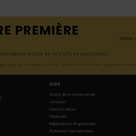
RE PREMIÈRE
ernières actus et nos offres exclusives.
ligne pour les nouveaux inscrits - Conditions détaillées disponibles dan
AIDE
Statut de la commande
Livraison
Faire un retour
Paiement
Réparations et garanties
Protection des données