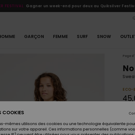
ER FESTIVAL
Gagner un week-end pour deux au Quiksilver Festiv
Q
HOMME
GARÇON
FEMME
SURF
SNOW
OUTLE
Page d'
No
Swea
ECO-
45,
ES COOKIES
Con
Coule
us-mêmes utilisons des cookies ou une technologie équivalente pour
tions sur votre appareil. Ces informations personnelles (comme v
resse IP) peuvent être utilisées pour vous présenter des publications