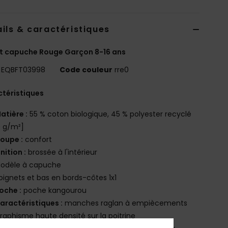
ils & caractéristiques
t capuche Rouge Garçon 8-16 ans
EQBFT03998
Code couleur
rre0
téristiques
atière :
55 % coton biologique, 45 % polyester recyclé
0 g/m²]
oupe :
confort
inition :
brossée à l'intérieur
odèle à capuche
oignets et bas en bords-côtes 1x1
oche :
poche kangourou
aractéristiques :
manches raglan à empiècements
raphisme haute densité sur la poitrine