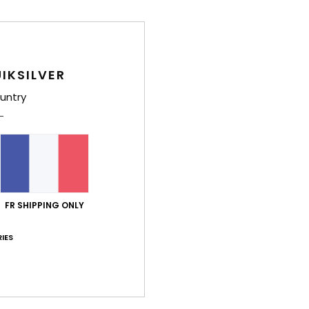
M
Comp
polye
IKSILVER
Traça
untry
Livr
FR SHIPPING ONLY
IES