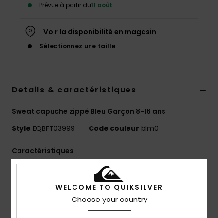
Prévue à partir du
11 août
Voir la disponibilité en magasin
Sélectionnez une taille
Details & caractéristiques
Sweat capuche zippé Bleu Garçon 8-16 ans
Style
EQBFT03999
Code couleur
blm0
Caractéristiques
Matière :
55 % coton biologique, 45 % polyester
recyclé [280 g/m²]
WELCOME TO QUIKSILVER
Coupe :
confort
Choose your country
Finition :
brossée à l'intérieur