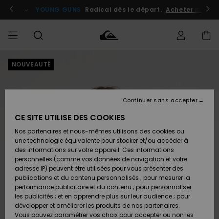
Passer
à
atuits
Se connecter / s'inscrire
YOUNG GUNS
Radical dès le départ.
Acheter maint
l'information
sur
le
produit
NOUVEAUTÉ
Accéder à
HOMME
Vêtements
Vêtements
Shop
Surf
Snow
Outlet
ma
Shop
Shop
Homme
commande
Homme
Homme
GARÇON
Continuer sans accepter
Accessoires
Accessoires
Nouveautés
Livraison
Outlet
CE SITE UTILISE DES COOKIES
FEMME
Surf
Snow
Enfant
Shop
Shop
Nos partenaires et nous-mêmes utilisons des cookies ou
Retours
Chaussures
Chaussures
A
Enfant
Enfant
une technologie équivalente pour stocker et/ou accéder à
& Tongs
& Tongs
Découvrir
SURF
des informations sur votre appareil. Ces informations
Outlet
personnelles (comme vos données de navigation et votre
Paiement
Femme
adresse IP) peuvent être utilisées pour vous présenter des
SNOW
Highlights
Snow
publications et du contenu personnalisés ; pour mesurer la
Surf
Surf
Snow
Shop
Carte
performance publicitaire et du contenu ; pour personnaliser
Femme
Cadeau
les publicités ; et en apprendre plus sur leur audience ; pour
OUTLET
développer et améliorer les produits de nos partenaires.
Communauté
Snow
Snow
Vous pouvez paramétrer vos choix pour accepter ou non les