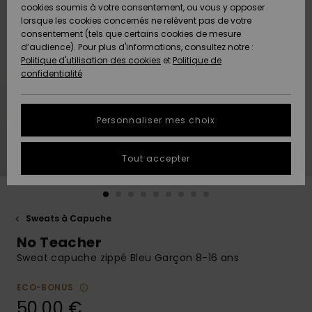
Quiksilver
A
cookies soumis à votre consentement, ou vous y opposer
Freedom
AIDE &
Découvrir
lorsque les cookies concernés ne relèvent pas de votre
CONTACT
consentement (tels que certains cookies de mesure
Nouveautés
Nouveautés
d’audience). Pour plus d'informations, consultez notre :
Protection
Politique d'utilisation des cookies
et
Politique de
des
Communauté
MAGASINS
confidentialité
données
A
A
Découvrir
Découvrir
QUIKSILVER
Guide des
APP
Personnaliser mes choix
tailles
LISTE DE
Tout accepter
SOUHAITS
Démarrez
une
conversation
pour
obtenir la
Sweats à Capuche
réponse la
No Teacher
plus rapide
à votre
Sweat capuche zippé Bleu Garçon 8-16 ans
question.
ECO-BONUS
Démarrer
une
50,00 €
conversation