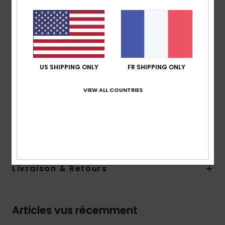
Modèle à capuche
Fermeture :
zip intégral
Poignets et bas en bords-côtes 1x1
Poche :
poche kangourou
Caractéristiques :
graphisme sur la poitrine et au
dos
US SHIPPING ONLY
FR SHIPPING ONLY
Marquage :
étiquettes tissées recyclées Quiksilver
VIEW ALL COUNTRIES
Composition
[Matière principale] 55% coton biologique,
45% polyester recyclé
Traçabilité du produit (Loi Agec)
Livraison & Retours
Articles vus récemment