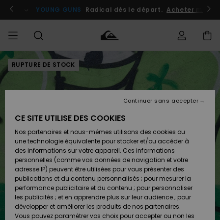
Passer
à
atuits
Se connecter / s'inscrire
YOUNG GUNS
Radical dès le départ.
Acheter maint
l'information
sur
le
produit
RUPTURE DE STOCK
Accéder à
HOMME
Vêtements
Vêtements
Shop
Surf
Snow
Outlet
ma
Shop
Shop
Homme
commande
Homme
Homme
GARÇON
Continuer sans accepter
Accessoires
Accessoires
Nouveautés
Livraison
Outlet
CE SITE UTILISE DES COOKIES
FEMME
Surf
Snow
Enfant
Shop
Shop
Nos partenaires et nous-mêmes utilisons des cookies ou
Retours
Chaussures
Chaussures
A
Enfant
Enfant
une technologie équivalente pour stocker et/ou accéder à
& Tongs
& Tongs
Découvrir
SURF
des informations sur votre appareil. Ces informations
Outlet
personnelles (comme vos données de navigation et votre
Paiement
Femme
adresse IP) peuvent être utilisées pour vous présenter des
SNOW
Highlights
Snow
publications et du contenu personnalisés ; pour mesurer la
Surf
Surf
Snow
Shop
Carte
performance publicitaire et du contenu ; pour personnaliser
Femme
Cadeau
les publicités ; et en apprendre plus sur leur audience ; pour
OUTLET
développer et améliorer les produits de nos partenaires.
Communauté
Snow
Snow
Vous pouvez paramétrer vos choix pour accepter ou non les