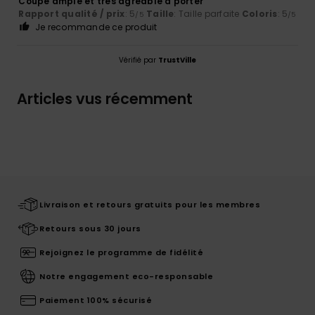
Coupe ample et très agréable à porter
Rapport qualité / prix
: 5
Taille
: Taille parfaite
Coloris
: 5
/5
/5
Je recommande ce produit
Vérifié par
TrustVille
Articles vus récemment
Livraison et retours gratuits pour les membres
Retours sous 30 jours
Rejoignez le programme de fidélité
Notre engagement eco-responsable
Paiement 100% sécurisé