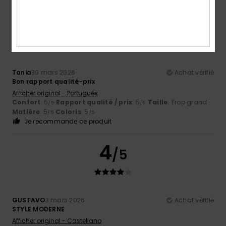
4
/5
Tania
30 mars 2026
Achat vérifié
Bon rapport qualité-prix
Afficher original - Português
Confort
: 5
Rapport qualité / prix
: 5
Taille
: Trop grand
/5
/5
Matière
: 5
Coloris
: 5
/5
/5
Je recommande ce produit
4
/5
GUSTAVO
3 mars 2026
Achat vérifié
STYLE MODERNE
Afficher original - Castellano