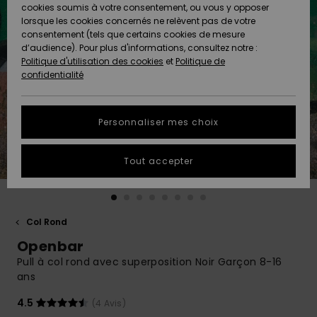
Quiksilver
A
cookies soumis à votre consentement, ou vous y opposer
Freedom
AIDE &
Découvrir
lorsque les cookies concernés ne relèvent pas de votre
CONTACT
consentement (tels que certains cookies de mesure
Nouveautés
Nouveautés
d’audience). Pour plus d'informations, consultez notre :
Protection
Politique d'utilisation des cookies
et
Politique de
des
Communauté
MAGASINS
confidentialité
données
A
A
Découvrir
Découvrir
QUIKSILVER
Guide des
APP
Personnaliser mes choix
tailles
LISTE DE
Tout accepter
SOUHAITS
Démarrez
une
conversation
pour
obtenir la
Col Rond
réponse la
Openbar
plus rapide
à votre
Pull à col rond avec superposition Noir Garçon 8-16
question.
ans
Démarrer
4.5
(4 Avis)
une
conversation