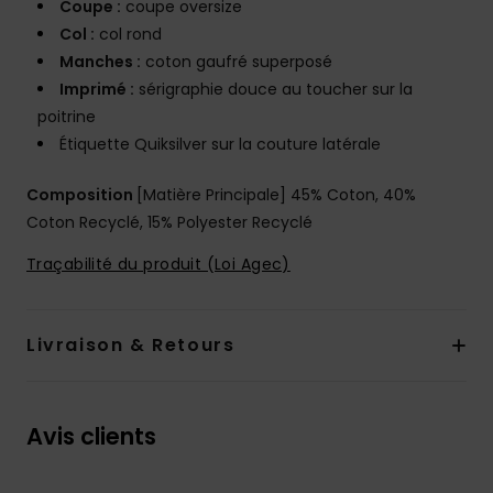
Coupe :
coupe oversize
Col :
col rond
Manches :
coton gaufré superposé
Imprimé :
sérigraphie douce au toucher sur la
poitrine
Étiquette Quiksilver sur la couture latérale
Composition
[Matière Principale] 45% Coton, 40%
Coton Recyclé, 15% Polyester Recyclé
Traçabilité du produit (Loi Agec)
Livraison & Retours
Avis clients