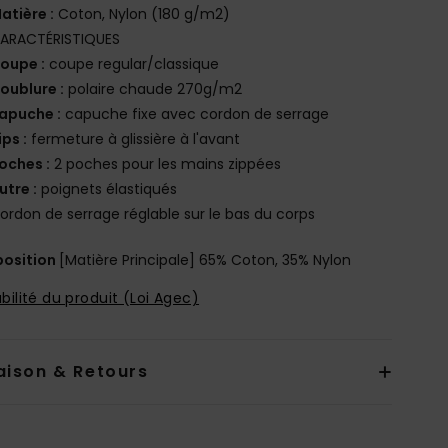
atière :
Coton, Nylon (180 g/m2)
ARACTÉRISTIQUES
oupe :
coupe regular/classique
oublure :
polaire chaude 270g/m2
apuche :
capuche fixe avec cordon de serrage
ips :
fermeture à glissière à l'avant
oches :
2 poches pour les mains zippées
utre :
poignets élastiqués
ordon de serrage réglable sur le bas du corps
osition
[Matière Principale] 65% Coton, 35% Nylon
bilité du produit (Loi Agec)
aison & Retours