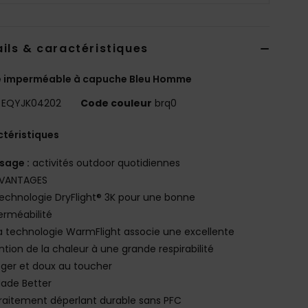
ils & caractéristiques
e imperméable à capuche Bleu Homme
EQYJK04202
Code couleur
brq0
téristiques
sage :
activités outdoor quotidiennes
VANTAGES
echnologie DryFlight® 3K pour une bonne
rméabilité
a technologie WarmFlight associe une excellente
ntion de la chaleur à une grande respirabilité
éger et doux au toucher
ade Better
raitement déperlant durable sans PFC