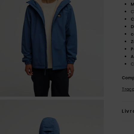
M
C
C
D
c
Z
P
A
C
Comp
Traça
Livr