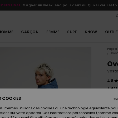
ER FESTIVAL
Gagner un week-end pour deux au Quiksilver Festiv
Q
HOMME
GARÇON
FEMME
SURF
SNOW
OUTLE
Page d'
Impe
Ov
Vest
4.8
140
ES COOKIES
Con
Coule
us-mêmes utilisons des cookies ou une technologie équivalente pour
tions sur votre appareil. Ces informations personnelles (comme v
resse IP) peuvent être utilisées pour vous présenter des publications