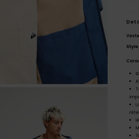
Deta
Vest
Style
Carac
U
A
T
impe
L
réte
l
M
T