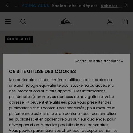
Passer
à
atuits
Se connecter / s'inscrire
YOUNG GUNS
Radical dès le départ.
Acheter maint
l'information
sur
le
produit
NOUVEAUTÉ
Accéder à
HOMME
Vêtements
Vêtements
Shop
Surf
Snow
Outlet
ma
Shop
Shop
Homme
commande
Homme
Homme
GARÇON
Continuer sans accepter
Accessoires
Accessoires
Nouveautés
Livraison
Outlet
CE SITE UTILISE DES COOKIES
FEMME
Surf
Snow
Enfant
Shop
Shop
Nos partenaires et nous-mêmes utilisons des cookies ou
Retours
Chaussures
Chaussures
A
Enfant
Enfant
une technologie équivalente pour stocker et/ou accéder à
& Tongs
& Tongs
Découvrir
SURF
des informations sur votre appareil. Ces informations
Outlet
personnelles (comme vos données de navigation et votre
Paiement
Femme
adresse IP) peuvent être utilisées pour vous présenter des
SNOW
Highlights
Snow
publications et du contenu personnalisés ; pour mesurer la
Surf
Surf
Snow
Shop
Carte
performance publicitaire et du contenu ; pour personnaliser
Femme
Cadeau
les publicités ; et en apprendre plus sur leur audience ; pour
OUTLET
développer et améliorer les produits de nos partenaires.
Communauté
Snow
Snow
Vous pouvez paramétrer vos choix pour accepter ou non les