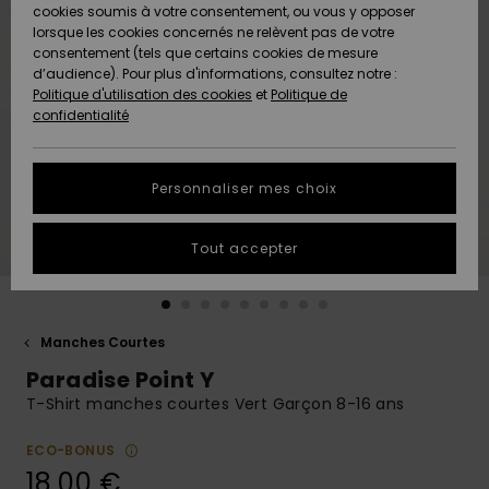
Quiksilver
A
cookies soumis à votre consentement, ou vous y opposer
Freedom
AIDE &
Découvrir
lorsque les cookies concernés ne relèvent pas de votre
CONTACT
consentement (tels que certains cookies de mesure
Nouveautés
Nouveautés
d’audience). Pour plus d'informations, consultez notre :
Protection
Politique d'utilisation des cookies
et
Politique de
des
Communauté
MAGASINS
confidentialité
données
A
A
Découvrir
Découvrir
QUIKSILVER
Guide des
APP
Personnaliser mes choix
tailles
LISTE DE
Tout accepter
SOUHAITS
Démarrez
une
conversation
pour
obtenir la
Manches Courtes
réponse la
Paradise Point Y
plus rapide
à votre
T-Shirt manches courtes Vert Garçon 8-16 ans
question.
ECO-BONUS
Démarrer
une
18,00 €
conversation