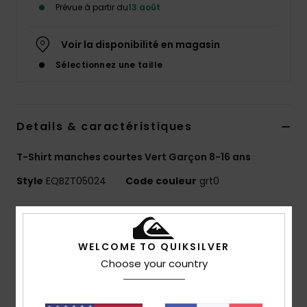
Prévue à partir du
13 août
Voir la disponibilité en magasin
Sélectionnez une taille
Details & caractéristiques
T-Shirt manches courtes Vert Garçon 8-16 ans
Style
EQBZT05024
Code couleur
grt0
Caractéristiques
MADE BETTER
WELCOME TO QUIKSILVER
25 % de coton recyclé issu de chutes de production
Choose your country
textile
Matière :
jersey 70 % coton, 30 % coton recyclé [160