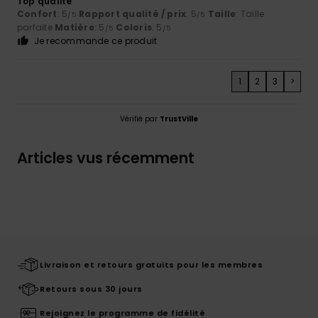
Top qualité
Confort
: 5
Rapport qualité / prix
: 5
Taille
: Taille
/5
/5
parfaite
Matière
: 5
Coloris
: 5
/5
/5
Je recommande ce produit
1
2
3
>
Vérifié par
TrustVille
Articles vus récemment
Livraison et retours gratuits pour les membres
Retours sous 30 jours
Rejoignez le programme de fidélité