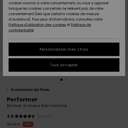
Quiksilver
A
cookies soumis à votre consentement, ou vous y opposer
Freedom
AIDE &
Découvrir
lorsque les cookies concernés ne relèvent pas de votre
CONTACT
consentement (tels que certains cookies de mesure
Nouveautés
Nouveautés
d’audience). Pour plus d'informations, consultez notre :
Protection
Politique d'utilisation des cookies
et
Politique de
des
Communauté
MAGASINS
confidentialité
données
A
A
Découvrir
Découvrir
QUIKSILVER
Guide des
APP
Personnaliser mes choix
tailles
LISTE DE
Tout accepter
SOUHAITS
Démarrez
une
conversation
pour
obtenir la
Accessoires de Snow
réponse la
Performer
plus rapide
à votre
Bonnet à revers Noir Homme
question.
4.8
(21 Avis)
Démarrer
une
25,00 €
50%
conversation