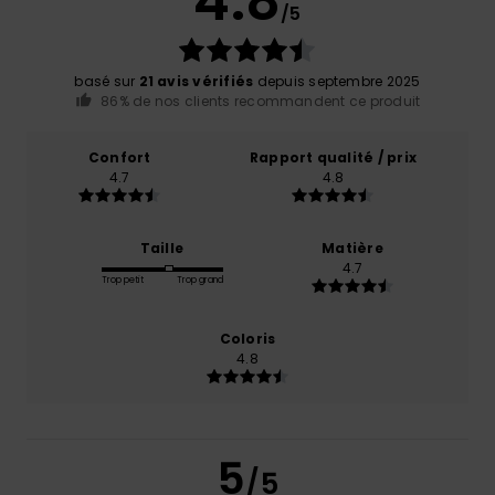
4.8
/5
basé sur
21 avis vérifiés
depuis septembre 2025
86% de nos clients recommandent ce produit
Confort
Rapport qualité / prix
4.7
4.8
Taille
Matière
4.7
Trop petit
Trop grand
Coloris
4.8
5
/5