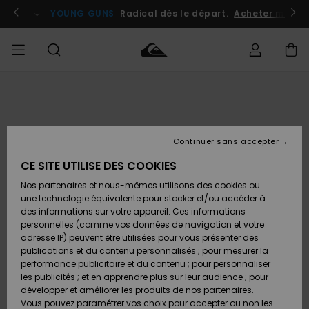
Passer
à
atuits
Se connecter / s'inscrire
YOUNG GUNS
Radical dès le départ.
Acheter maint
l'information
sur
le
produit
Accéder à
HOMME
Vêtements
Vêtements
Shop
Surf
Snow
Outlet
ma
Shop
Shop
Homme
commande
Homme
Homme
GARÇON
Continuer sans accepter
Accessoires
Accessoires
Nouveautés
Livraison
Outlet
CE SITE UTILISE DES COOKIES
FEMME
Surf
Snow
Enfant
Shop
Shop
Nos partenaires et nous-mêmes utilisons des cookies ou
Retours
Chaussures
Chaussures
A
Enfant
Enfant
une technologie équivalente pour stocker et/ou accéder à
& Tongs
& Tongs
Découvrir
SURF
des informations sur votre appareil. Ces informations
Outlet
personnelles (comme vos données de navigation et votre
Paiement
Femme
adresse IP) peuvent être utilisées pour vous présenter des
SNOW
Highlights
Snow
publications et du contenu personnalisés ; pour mesurer la
Surf
Surf
Snow
Shop
Carte
performance publicitaire et du contenu ; pour personnaliser
Femme
Cadeau
les publicités ; et en apprendre plus sur leur audience ; pour
OUTLET
développer et améliorer les produits de nos partenaires.
Communauté
Snow
Snow
Vous pouvez paramétrer vos choix pour accepter ou non les