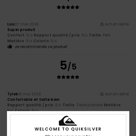
Loic
27 mai 2026
Achat vérifié
Super produit
Confort
: 5
Rapport qualité / prix
: 5
Taille
: Petit
/5
/5
Matière
: 5
Coloris
: 5
/5
/5
Je recommande ce produit
5
/5
Tylek
19 mai 2026
Achat vérifié
Confortable et taille bien
Rapport qualité / prix
: 5
Taille
: Taille parfaite
Matière
:
/5
5
Coloris
: 5
/5
/5
Je recommande ce produit
WELCOME TO QUIKSILVER
4