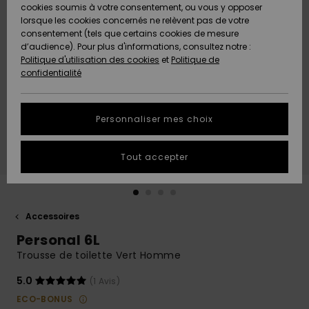
Quiksilver
A
cookies soumis à votre consentement, ou vous y opposer
Freedom
AIDE &
Découvrir
lorsque les cookies concernés ne relèvent pas de votre
CONTACT
consentement (tels que certains cookies de mesure
Nouveautés
Nouveautés
d’audience). Pour plus d'informations, consultez notre :
Protection
Politique d'utilisation des cookies
et
Politique de
des
Communauté
MAGASINS
confidentialité
données
A
A
Découvrir
Découvrir
QUIKSILVER
Guide des
APP
Personnaliser mes choix
tailles
LISTE DE
Tout accepter
SOUHAITS
Démarrez
une
conversation
pour
obtenir la
Accessoires
réponse la
Personal 6L
plus rapide
à votre
Trousse de toilette Vert Homme
question.
5.0
(1 Avis)
Démarrer
une
ECO-BONUS
conversation