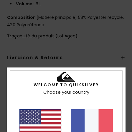
Volume :
6 L
Composition
[Matière principale] 58% Polyester recyclé,
42% Polyuréthane
Traçabilité du produit (Loi Agec)
Livraison & Retours
Avis clients
WELCOME TO QUIKSILVER
Choose your country
Note moyenne
5.0
/5