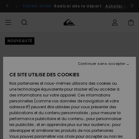
Passer
à
atuits
Se connecter / s'inscrire
YOUNG GUNS
Radical dès le départ.
Acheter maint
l'information
sur
le
produit
NOUVEAUTÉ
Accéder à
HOMME
Vêtements
Vêtements
Shop
Surf
Snow
Outlet
ma
Shop
Shop
Homme
commande
Homme
Homme
GARÇON
Continuer sans accepter
Accessoires
Accessoires
Nouveautés
Livraison
Outlet
CE SITE UTILISE DES COOKIES
FEMME
Surf
Snow
Enfant
Shop
Shop
Nos partenaires et nous-mêmes utilisons des cookies ou
Retours
Chaussures
Chaussures
A
Enfant
Enfant
une technologie équivalente pour stocker et/ou accéder à
& Tongs
& Tongs
Découvrir
SURF
des informations sur votre appareil. Ces informations
Outlet
personnelles (comme vos données de navigation et votre
Paiement
Femme
adresse IP) peuvent être utilisées pour vous présenter des
SNOW
Highlights
Snow
publications et du contenu personnalisés ; pour mesurer la
Surf
Surf
Snow
Shop
Carte
performance publicitaire et du contenu ; pour personnaliser
Femme
Cadeau
les publicités ; et en apprendre plus sur leur audience ; pour
OUTLET
développer et améliorer les produits de nos partenaires.
Communauté
Snow
Snow
Vous pouvez paramétrer vos choix pour accepter ou non les