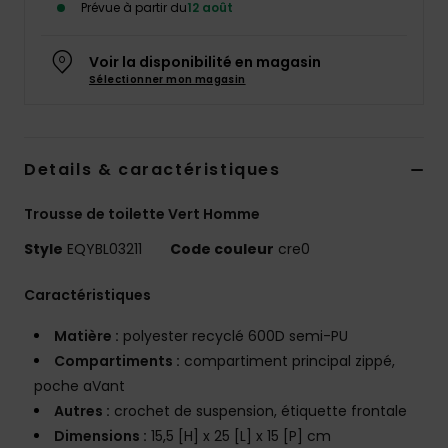
Prévue à partir du
12 août
Voir la disponibilité en magasin
Sélectionner mon magasin
Details & caractéristiques
Trousse de toilette Vert Homme
Style
EQYBL03211
Code couleur
cre0
Caractéristiques
Matière :
polyester recyclé 600D semi-PU
Compartiments :
compartiment principal zippé,
poche aVant
Autres :
crochet de suspension, étiquette frontale
Dimensions :
15,5 [H] x 25 [L] x 15 [P] cm