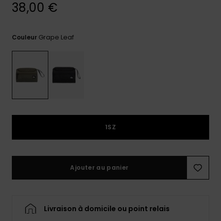
38,00 €
Trouvez
des
réponses
Grape Leaf
Couleur
aux
questions
les plus
fréquentes
et notre
formulaire
de
contact.
Consulter
1SZ
la FAQ
Ajouter au panier
Livraison à domicile ou point relais