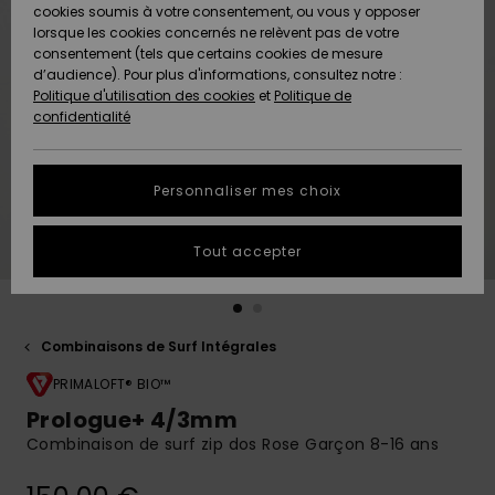
Quiksilver
A
cookies soumis à votre consentement, ou vous y opposer
Freedom
AIDE &
Découvrir
lorsque les cookies concernés ne relèvent pas de votre
CONTACT
consentement (tels que certains cookies de mesure
Nouveautés
Nouveautés
d’audience). Pour plus d'informations, consultez notre :
Protection
Politique d'utilisation des cookies
et
Politique de
des
Communauté
MAGASINS
confidentialité
données
A
A
Découvrir
Découvrir
QUIKSILVER
Guide des
APP
Personnaliser mes choix
tailles
LISTE DE
Tout accepter
SOUHAITS
Démarrez
une
conversation
pour
obtenir la
Combinaisons de Surf Intégrales
réponse la
plus rapide
PRIMALOFT® BIO™
à votre
Prologue+ 4/3mm
question.
Combinaison de surf zip dos Rose Garçon 8-16 ans
Démarrer
une
conversation