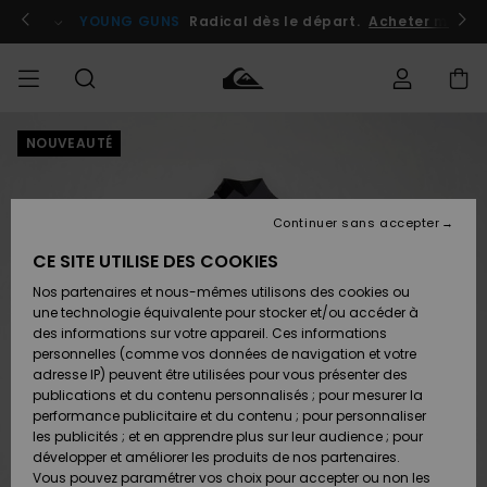
Passer
à
atuits
Se connecter / s'inscrire
YOUNG GUNS
Radical dès le départ.
Acheter maint
l'information
sur
le
produit
NOUVEAUTÉ
Accéder à
HOMME
Vêtements
Vêtements
Shop
Surf
Snow
Outlet
ma
Shop
Shop
Homme
commande
Homme
Homme
GARÇON
Continuer sans accepter
Accessoires
Accessoires
Nouveautés
Livraison
Outlet
CE SITE UTILISE DES COOKIES
FEMME
Surf
Snow
Enfant
Shop
Shop
Nos partenaires et nous-mêmes utilisons des cookies ou
Retours
Chaussures
Chaussures
A
Enfant
Enfant
une technologie équivalente pour stocker et/ou accéder à
& Tongs
& Tongs
Découvrir
SURF
des informations sur votre appareil. Ces informations
Outlet
personnelles (comme vos données de navigation et votre
Paiement
Femme
adresse IP) peuvent être utilisées pour vous présenter des
SNOW
Highlights
Snow
publications et du contenu personnalisés ; pour mesurer la
Surf
Surf
Snow
Shop
Carte
performance publicitaire et du contenu ; pour personnaliser
Femme
Cadeau
les publicités ; et en apprendre plus sur leur audience ; pour
OUTLET
développer et améliorer les produits de nos partenaires.
Communauté
Snow
Snow
Vous pouvez paramétrer vos choix pour accepter ou non les