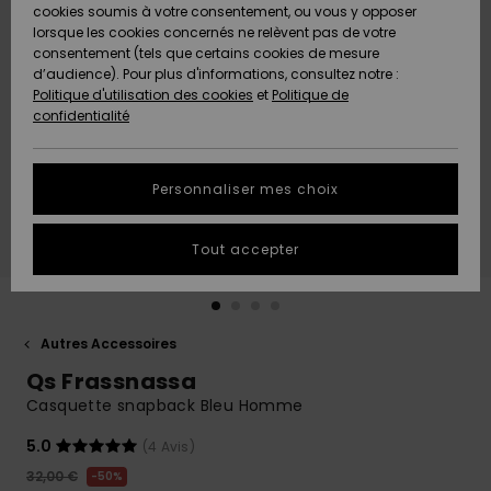
Quiksilver
A
cookies soumis à votre consentement, ou vous y opposer
Freedom
AIDE &
Découvrir
lorsque les cookies concernés ne relèvent pas de votre
CONTACT
consentement (tels que certains cookies de mesure
Nouveautés
Nouveautés
d’audience). Pour plus d'informations, consultez notre :
Protection
Politique d'utilisation des cookies
et
Politique de
des
Communauté
MAGASINS
confidentialité
données
A
A
Découvrir
Découvrir
QUIKSILVER
Guide des
APP
Personnaliser mes choix
tailles
LISTE DE
Tout accepter
SOUHAITS
Démarrez
une
conversation
pour
obtenir la
Autres Accessoires
réponse la
Qs Frassnassa
plus rapide
à votre
Casquette snapback Bleu Homme
question.
5.0
(4 Avis)
Démarrer
une
32,00 €
50%
conversation