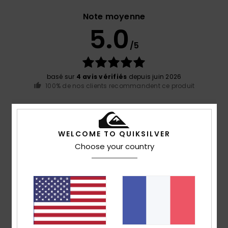
Note moyenne
5.0
/5
basé sur
4 avis vérifiés
depuis juin 2026
100% de nos clients recommandent ce produit
Confort
Rapport qualité / prix
5.0
5.0
WELCOME TO QUIKSILVER
Choose your country
Taille
Matière
5.0
Trop petit
Trop grand
Coloris
4.8