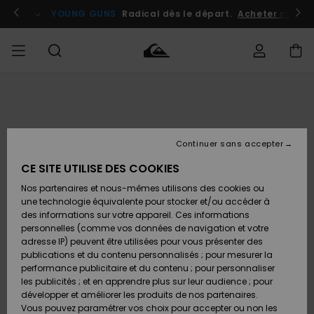
Passer
à
atuits
Se connecter / s'inscrire
YOUNG GUNS
Radical dès le départ.
Acheter maint
l'information
sur
le
produit
Accéder à
HOMME
Vêtements
Vêtements
Shop
Surf
Snow
Outlet
ma
Shop
Shop
Homme
commande
Homme
Homme
GARÇON
Continuer sans accepter
Accessoires
Accessoires
Nouveautés
Livraison
Outlet
CE SITE UTILISE DES COOKIES
FEMME
Surf
Snow
Enfant
Shop
Shop
Nos partenaires et nous-mêmes utilisons des cookies ou
Retours
Chaussures
Chaussures
A
Enfant
Enfant
une technologie équivalente pour stocker et/ou accéder à
& Tongs
& Tongs
Découvrir
SURF
des informations sur votre appareil. Ces informations
Outlet
personnelles (comme vos données de navigation et votre
Paiement
Femme
adresse IP) peuvent être utilisées pour vous présenter des
SNOW
Highlights
Snow
publications et du contenu personnalisés ; pour mesurer la
Surf
Surf
Snow
Shop
Carte
performance publicitaire et du contenu ; pour personnaliser
Femme
Cadeau
les publicités ; et en apprendre plus sur leur audience ; pour
OUTLET
développer et améliorer les produits de nos partenaires.
Communauté
Snow
Snow
Vous pouvez paramétrer vos choix pour accepter ou non les