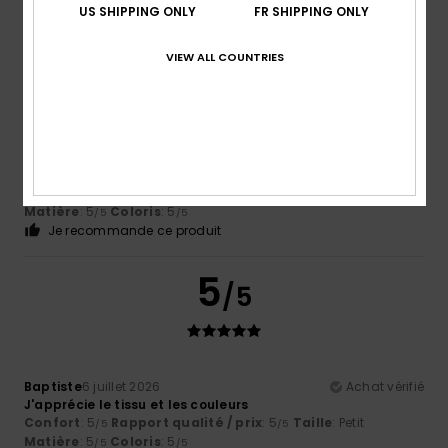
US SHIPPING ONLY
FR SHIPPING ONLY
5
VIEW ALL COUNTRIES
/5
Erwan
15 juillet 2026
Achat vérifié
Conformes aux envies
Confort
: 5
Rapport qualité / prix
: 5
Taille
: Petit
/5
/5
Matière
: 5
Coloris
: 5
/5
/5
Je recommande ce produit
5
/5
Baptiste
6 juillet 2026
Achat vérifié
J'apprécie le tissu et les couleurs
Confort
: 5
Rapport qualité / prix
: 5
Taille
: Petit
/5
/5
Matière
: 5
Coloris
: 5
/5
/5