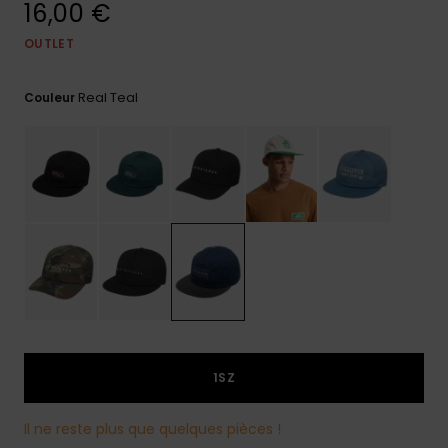
16,00 €
Trouvez
des
OUTLET
réponses
aux
Real Teal
questions
Couleur
les plus
fréquentes
et notre
formulaire
de
contact.
Consulter
la FAQ
1SZ
Il ne reste plus que quelques pièces !