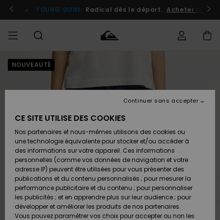
Passer
à
atuits
Se connecter / s'inscrire
YOUNG GUNS
Radical dès le départ.
Acheter maint
l'information
sur
le
produit
NOUVEAUTÉ
Accéder à
HOMME
Vêtements
Vêtements
Shop
Surf
Snow
Outlet
ma
Shop
Shop
Homme
commande
Homme
Homme
GARÇON
Continuer sans accepter
Accessoires
Accessoires
Nouveautés
Livraison
Outlet
CE SITE UTILISE DES COOKIES
FEMME
Surf
Snow
Enfant
Shop
Shop
Nos partenaires et nous-mêmes utilisons des cookies ou
Retours
Chaussures
Chaussures
A
Enfant
Enfant
une technologie équivalente pour stocker et/ou accéder à
& Tongs
& Tongs
Découvrir
SURF
des informations sur votre appareil. Ces informations
Outlet
personnelles (comme vos données de navigation et votre
Paiement
Femme
adresse IP) peuvent être utilisées pour vous présenter des
SNOW
Highlights
Snow
publications et du contenu personnalisés ; pour mesurer la
Surf
Surf
Snow
Shop
Carte
performance publicitaire et du contenu ; pour personnaliser
Femme
Cadeau
les publicités ; et en apprendre plus sur leur audience ; pour
OUTLET
développer et améliorer les produits de nos partenaires.
Communauté
Snow
Snow
Vous pouvez paramétrer vos choix pour accepter ou non les