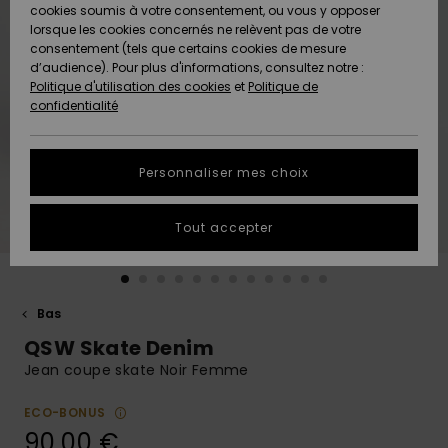
Quiksilver
A
cookies soumis à votre consentement, ou vous y opposer
Freedom
AIDE &
Découvrir
lorsque les cookies concernés ne relèvent pas de votre
CONTACT
consentement (tels que certains cookies de mesure
Nouveautés
Nouveautés
d’audience). Pour plus d'informations, consultez notre :
Protection
Politique d'utilisation des cookies
et
Politique de
des
Communauté
MAGASINS
confidentialité
données
A
A
Découvrir
Découvrir
QUIKSILVER
Guide des
APP
Personnaliser mes choix
tailles
LISTE DE
Tout accepter
SOUHAITS
Démarrez
une
conversation
pour
obtenir la
Bas
réponse la
QSW Skate Denim
plus rapide
à votre
Jean coupe skate Noir Femme
question.
ECO-BONUS
Démarrer
une
90,00 €
conversation