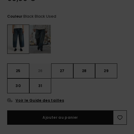
Trouvez
des
Black Black Used
Couleur
réponses
aux
questions
les plus
fréquentes
et notre
formulaire
de
contact.
25
26
27
28
29
Consulter
la FAQ
30
31
Voir le Guide des tailles
Ajouter au panier