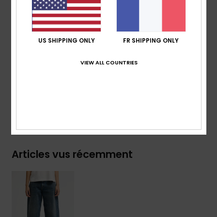
Délavage :
bleu glacier et noir
Fermeture :
bouton et braguette zippée en métal
Logo :
patch en cuir à l'arrière droit de la ceinture
US SHIPPING ONLY
FR SHIPPING ONLY
Composition
[Matière principale] 75% coton, 25% coton
recyclé
VIEW ALL COUNTRIES
Traçabilité du produit (Loi Agec)
Livraison & Retours
Articles vus récemment