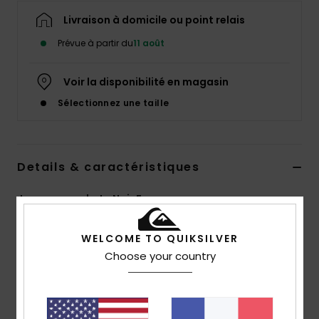
Livraison à domicile ou point relais
Prévue à partir du
11 août
Voir la disponibilité en magasin
Sélectionnez une taille
Details & caractéristiques
Jean coupe skate Noir Femme
Style
EQWDP03030
Code couleur
kygw
WELCOME TO QUIKSILVER
Choose your country
Caractéristiques
Matière :
denim 100 % coton
Coupe :
mom fit