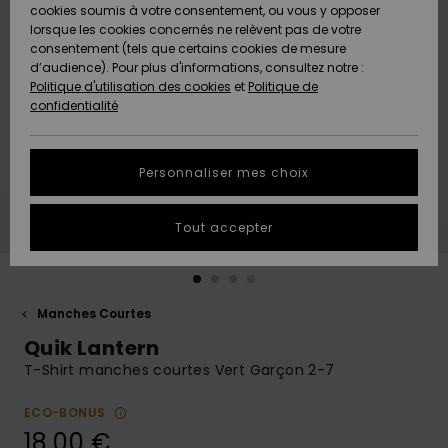
Quiksilver
A
cookies soumis à votre consentement, ou vous y opposer
Freedom
AIDE &
Découvrir
lorsque les cookies concernés ne relèvent pas de votre
CONTACT
consentement (tels que certains cookies de mesure
Nouveautés
Nouveautés
d’audience). Pour plus d'informations, consultez notre :
Protection
Politique d'utilisation des cookies
et
Politique de
des
Communauté
MAGASINS
confidentialité
données
A
A
Découvrir
Découvrir
QUIKSILVER
Guide des
APP
Personnaliser mes choix
tailles
LISTE DE
Tout accepter
SOUHAITS
Démarrez
une
conversation
pour
obtenir la
Manches Courtes
réponse la
Quik Lantern
plus rapide
à votre
T-Shirt manches courtes Vert Garçon 2-7
question.
ECO-BONUS
Démarrer
une
18,00 €
conversation