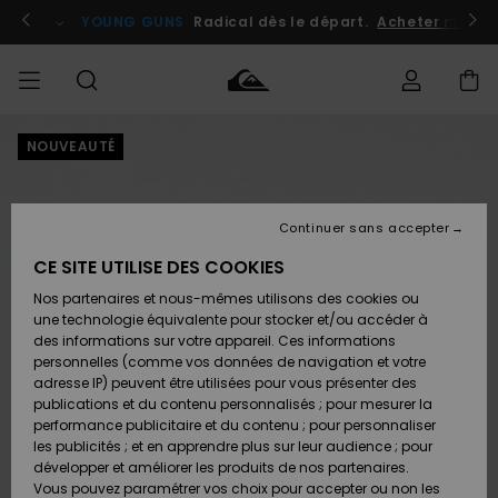
Passer
à
atuits
Se connecter / s'inscrire
YOUNG GUNS
Radical dès le départ.
Acheter maint
l'information
sur
le
produit
NOUVEAUTÉ
Accéder à
HOMME
Vêtements
Vêtements
Shop
Surf
Snow
Outlet
ma
Shop
Shop
Homme
commande
Homme
Homme
GARÇON
Continuer sans accepter
Accessoires
Accessoires
Nouveautés
Livraison
Outlet
CE SITE UTILISE DES COOKIES
FEMME
Surf
Snow
Enfant
Shop
Shop
Nos partenaires et nous-mêmes utilisons des cookies ou
Retours
Chaussures
Chaussures
A
Enfant
Enfant
une technologie équivalente pour stocker et/ou accéder à
& Tongs
& Tongs
Découvrir
SURF
des informations sur votre appareil. Ces informations
Outlet
personnelles (comme vos données de navigation et votre
Paiement
Femme
adresse IP) peuvent être utilisées pour vous présenter des
SNOW
Highlights
Snow
publications et du contenu personnalisés ; pour mesurer la
Surf
Surf
Snow
Shop
Carte
performance publicitaire et du contenu ; pour personnaliser
Femme
Cadeau
les publicités ; et en apprendre plus sur leur audience ; pour
OUTLET
développer et améliorer les produits de nos partenaires.
Communauté
Snow
Snow
Vous pouvez paramétrer vos choix pour accepter ou non les