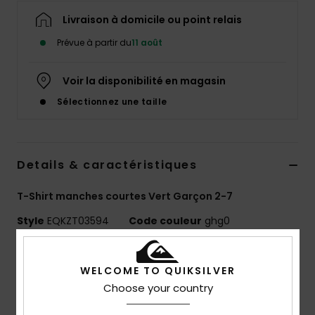
Livraison à domicile ou point relais
Prévue à partir du
11 août
Voir la disponibilité en magasin
Sélectionnez une taille
Details & caractéristiques
T-Shirt manches courtes Vert Garçon 2-7
Style
EQKZT03594
Code couleur
ghg0
Caractéristiques
WELCOME TO QUIKSILVER
MADE BETTER
Choose your country
Fabriqué avec 25 % de fibres de coton recyclé issues