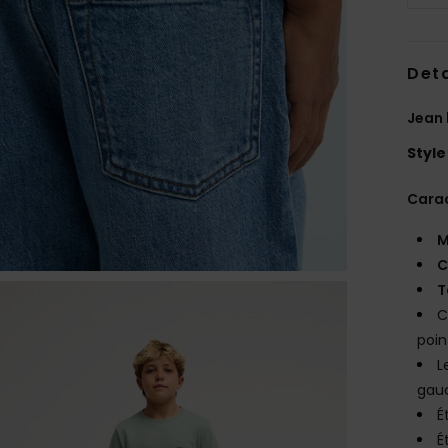
Deta
Jean 
Style
Carac
M
C
T
C
poin
L
gau
É
É