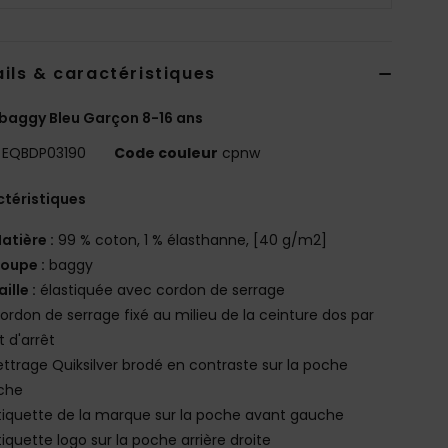
ils & caractéristiques
baggy Bleu Garçon 8-16 ans
EQBDP03190
Code couleur
cpnw
téristiques
atière :
99 % coton, 1 % élasthanne, [40 g/m2]
oupe :
baggy
aille :
élastiquée avec cordon de serrage
ordon de serrage fixé au milieu de la ceinture dos par
t d'arrêt
ettrage Quiksilver brodé en contraste sur la poche
che
tiquette de la marque sur la poche avant gauche
tiquette logo sur la poche arrière droite