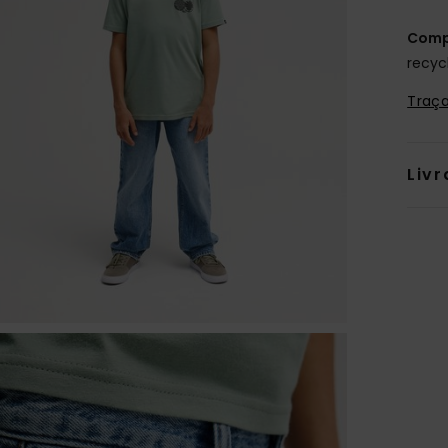
Comp
recyc
Traça
Livr