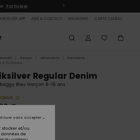
/ s'inscrire
UIKSILVER APP
AIDE & CONTACT
MAGASINS
CARTE CADEAU
T
accueil
Garçon
Vêtements
Pantalons
s & Pantalons
iksilver Regular Denim
baggy Bleu Garçon 8-16 ans
BONUS
00 €
tinuer sans accepter
Stone Used
ur
 stocker et/ou
os données de
 et du contenu