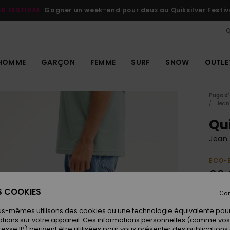
VER FREEDOM BENEFITS
Livraison et retour gratuits
Se connecter 
Q
HOMME
GARÇON
FEMME
SURF
SNOW
OUTLE
Page d'
Jean
Qu
Jean 
ECO-
60,
ES COOKIES
Con
Coule
us-mêmes utilisons des cookies ou une technologie équivalente pour
tions sur votre appareil. Ces informations personnelles (comme v
resse IP) peuvent être utilisées pour vous présenter des publications