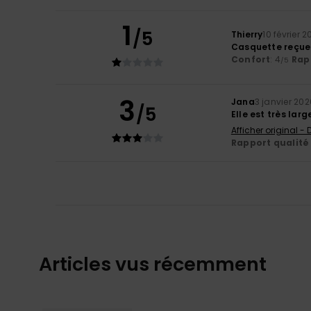
1
/5
Thierry
10 février 
Casquette reçue e
Confort
: 4
Rapp
/5
3
Jana
3 janvier 202
/5
Elle est très larg
Afficher original -
Rapport qualité 
Articles vus récemment