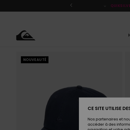
Passer
à
QUIKSILV
l'information
sur
le
produit
NOUVEAUTÉ
CE SITE UTILISE D
Nos partenaires et no
accéder à des informa
navigation et votre ad