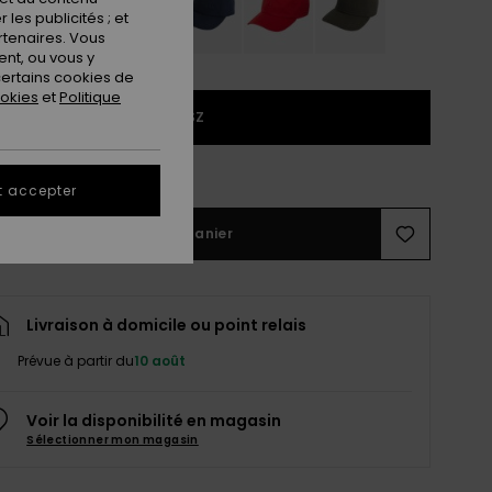
les publicités ; et
rtenaires. Vous
nt, ou vous y
ertains cookies de
ookies
et
Politique
1SZ
ir le Guide des tailles
t accepter
Ajouter au panier
Livraison à domicile ou point relais
Prévue à partir du
10 août
Voir la disponibilité en magasin
Sélectionner mon magasin