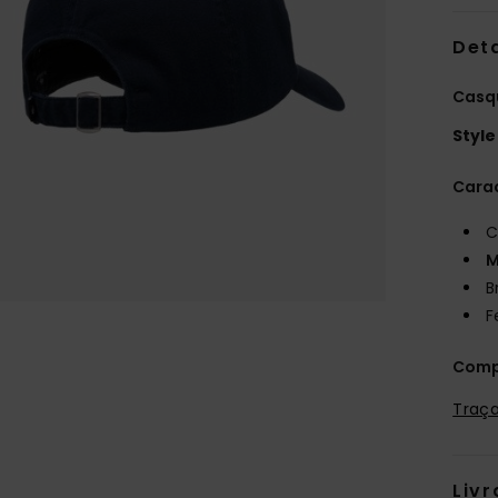
Deta
Casq
Style
Carac
C
M
B
F
Comp
Traça
Livr