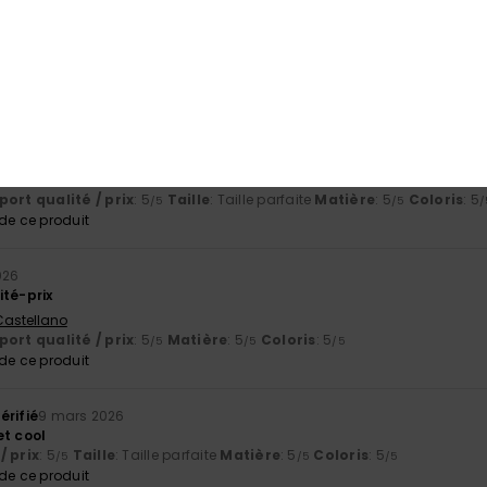
English
ort qualité / prix
: 5
Taille
: Taille parfaite
Matière
: 5
Coloris
: 5
/5
/5
/
e ce produit
 2026
ur
ort qualité / prix
: 5
Taille
: Taille parfaite
Matière
: 5
Coloris
: 5
/5
/5
/
e ce produit
026
ité-prix
 Castellano
ort qualité / prix
: 5
Matière
: 5
Coloris
: 5
/5
/5
/5
e ce produit
érifié
9 mars 2026
et cool
/ prix
: 5
Taille
: Taille parfaite
Matière
: 5
Coloris
: 5
/5
/5
/5
e ce produit