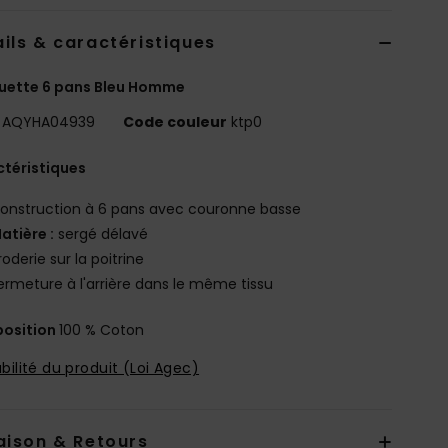
ils & caractéristiques
uette 6 pans Bleu Homme
AQYHA04939
Code couleur
ktp0
téristiques
onstruction à 6 pans avec couronne basse
atière :
sergé délavé
roderie sur la poitrine
ermeture à l'arrière dans le même tissu
osition
100 % Coton
bilité du produit (Loi Agec)
aison & Retours