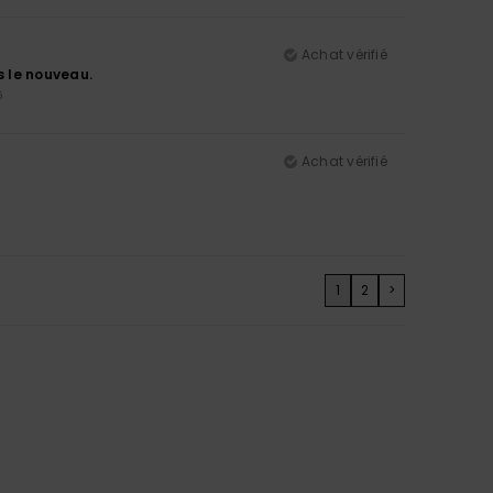
Achat vérifié
s le nouveau.
5
Achat vérifié
1
2
>