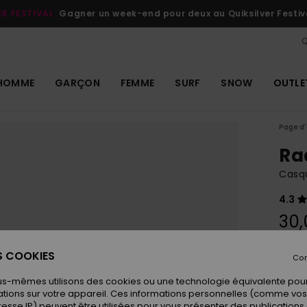
ER FESTIVAL
Gagner un week-end pour deux au Quiksilver Festiv
Q
HOMME
GARÇON
FEMME
SURF
SNOW
OUTLE
Page d'
Ra
Casq
4.3
30,
ES COOKIES
Con
Coule
us-mêmes utilisons des cookies ou une technologie équivalente pour
tions sur votre appareil. Ces informations personnelles (comme v
resse IP) peuvent être utilisées pour vous présenter des publications