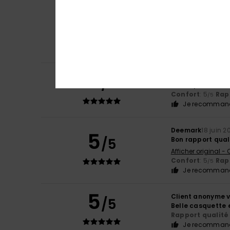
Alex
26 juin 2026
4
/5
C'est bien.
Afficher original - 
Confort
: 5
Rapp
/5
Je recommand
5
Christelle
22 juin
/5
Forme prix coule
Confort
: 5
Rapp
/5
Je recommand
Deemark
18 juin 2
5
/5
Bon rapport qual
Afficher original -
Confort
: 5
Rapp
/5
Je recommand
5
Client anonyme v
/5
Belle casquette 
Rapport qualité 
Je recommand