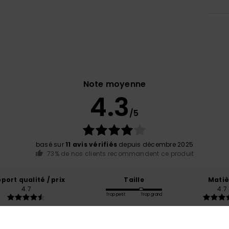
Note moyenne
4.3
/5
basé sur
11 avis vérifiés
depuis décembre 2025
73% de nos clients recommandent ce produit
port qualité / prix
Taille
Matiè
4.7
4.7
Trop petit
Trop grand