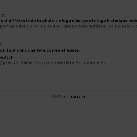
2026
st différente de la photo. Le logo n'est pas le logo historique mai
ort qualité / prix
: 4
Taille
: Taille parfaite
Matière
: 3
Coloris
: 3
/5
/5
/
6
e. Il faut donc une tête carrée et haute.
 Deutsch
/ prix
: 4
Taille
: Trop grand
Matière
: 5
Coloris
: 5
/5
/5
/5
Vérifié par
TrustVille