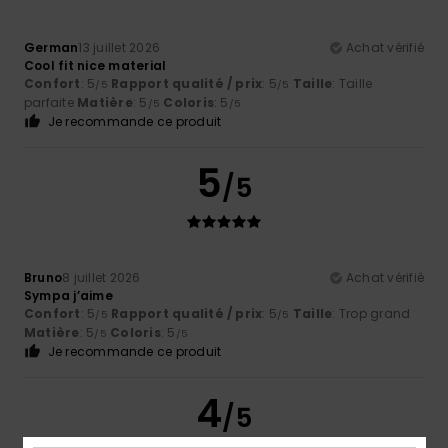
German
13 juillet 2026
Achat vérifié
Cool fit nice material
Confort
: 5
Rapport qualité / prix
: 5
Taille
: Taille
/5
/5
parfaite
Matière
: 5
Coloris
: 5
/5
/5
Je recommande ce produit
5
/5
Bruno
8 juillet 2026
Achat vérifié
Sympa j’aime
Confort
: 5
Rapport qualité / prix
: 5
Taille
: Trop grand
/5
/5
Matière
: 5
Coloris
: 5
/5
/5
Je recommande ce produit
4
/5