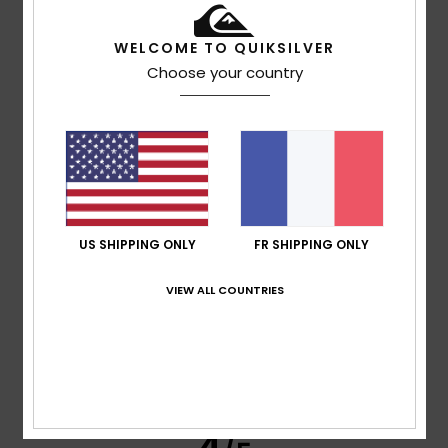
WELCOME TO QUIKSILVER
Daniel
5 juillet 2026
Achat vérifié
Choose your country
Parfait, tout va bien
Afficher original - Deutsch
Confort
: 4
Rapport qualité / prix
: 4
Taille
: Taille
/5
/5
parfaite
Matière
: 4
Coloris
: 4
/5
/5
Je recommande ce produit
5
/5
US SHIPPING ONLY
FR SHIPPING ONLY
VIEW ALL COUNTRIES
Aurelie
2 juillet 2026
Achat vérifié
stylée et prix abordable
Confort
: 5
Rapport qualité / prix
: 5
Taille
: Grand
/5
/5
Matière
: 5
Coloris
: 5
/5
/5
Je recommande ce produit