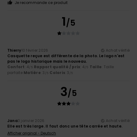
Je recommande ce produit
1
/5
Thierry
10 février 2026
Achat vérifié
Casquette reçue est différente de la photo. Le logo n'est
pas le logo historique mais le nouveau.
Confort
: 4
Rapport qualité / prix
: 4
Taille
: Taille
/5
/5
parfaite
Matière
: 3
Coloris
: 3
/5
/5
3
/5
Jana
3 janvier 2026
Achat vérifié
Elle est très large. Il faut donc une tête carrée et haute.
Afficher original - Deutsch