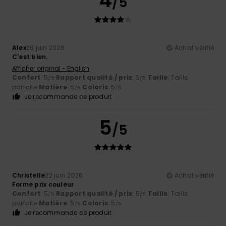
4
/5
Alex
26 juin 2026
Achat vérifié
C'est bien.
Afficher original - English
Confort
: 5
Rapport qualité / prix
: 5
Taille
: Taille
/5
/5
parfaite
Matière
: 5
Coloris
: 5
/5
/5
Je recommande ce produit
5
/5
Christelle
22 juin 2026
Achat vérifié
Forme prix couleur
Confort
: 5
Rapport qualité / prix
: 5
Taille
: Taille
/5
/5
parfaite
Matière
: 5
Coloris
: 5
/5
/5
Je recommande ce produit