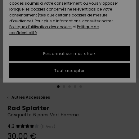
Quiksilver
A
cookies soumis à votre consentement, ou vous y opposer
Freedom
AIDE &
Découvrir
lorsque les cookies concernés ne relèvent pas de votre
CONTACT
consentement (tels que certains cookies de mesure
Nouveautés
Nouveautés
d’audience). Pour plus d'informations, consultez notre :
Protection
Politique d'utilisation des cookies
et
Politique de
des
Communauté
MAGASINS
confidentialité
données
A
A
Découvrir
Découvrir
QUIKSILVER
Guide des
APP
Personnaliser mes choix
tailles
LISTE DE
Tout accepter
SOUHAITS
Démarrez
une
conversation
pour
obtenir la
Autres Accessoires
réponse la
Rad Splatter
plus rapide
à votre
Casquette 6 pans Vert Homme
question.
4.3
(11 Avis)
Démarrer
une
30,00 €
conversation