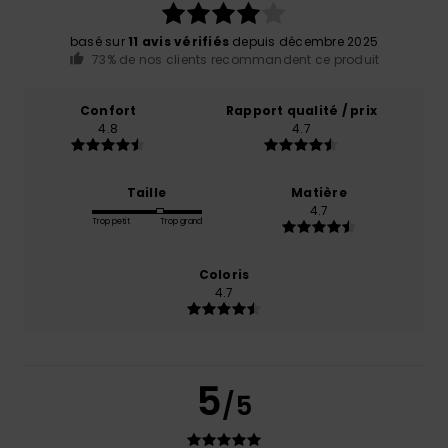
basé sur
11 avis vérifiés
depuis décembre 2025
73% de nos clients recommandent ce produit
Confort
Rapport qualité / prix
4.8
4.7
Taille
Matière
4.7
Trop petit
Trop grand
Coloris
4.7
5
/5