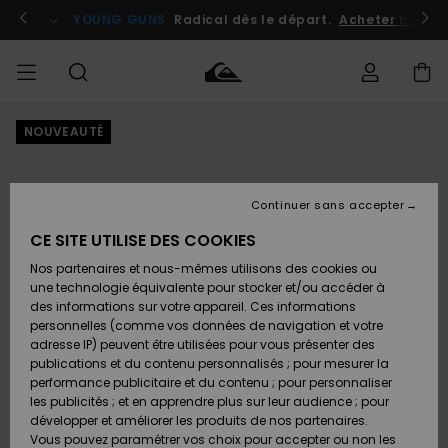
Passer
à
atuits
Se connecter / s'inscrire
YOUNG GUNS
Radical dès le départ.
Acheter maint
l'information
sur
le
produit
NOUVEAUTÉ
Accéder à
HOMME
Vêtements
Vêtements
Shop
Surf
Snow
Outlet
ma
Shop
Shop
Homme
commande
Homme
Homme
GARÇON
Continuer sans accepter
Accessoires
Accessoires
Nouveautés
Livraison
Outlet
CE SITE UTILISE DES COOKIES
FEMME
Surf
Snow
Enfant
Shop
Shop
Nos partenaires et nous-mêmes utilisons des cookies ou
Retours
Chaussures
Chaussures
A
Enfant
Enfant
une technologie équivalente pour stocker et/ou accéder à
& Tongs
& Tongs
Découvrir
SURF
des informations sur votre appareil. Ces informations
Outlet
personnelles (comme vos données de navigation et votre
Paiement
Femme
adresse IP) peuvent être utilisées pour vous présenter des
SNOW
Highlights
Snow
publications et du contenu personnalisés ; pour mesurer la
Surf
Surf
Snow
Shop
Carte
performance publicitaire et du contenu ; pour personnaliser
Femme
Cadeau
les publicités ; et en apprendre plus sur leur audience ; pour
OUTLET
développer et améliorer les produits de nos partenaires.
Communauté
Snow
Snow
Vous pouvez paramétrer vos choix pour accepter ou non les