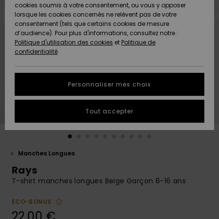
Quiksilver
A
cookies soumis à votre consentement, ou vous y opposer
Freedom
AIDE &
Découvrir
lorsque les cookies concernés ne relèvent pas de votre
CONTACT
consentement (tels que certains cookies de mesure
Nouveautés
Nouveautés
d’audience). Pour plus d'informations, consultez notre :
Protection
Politique d'utilisation des cookies
et
Politique de
des
Communauté
MAGASINS
confidentialité
données
A
A
Découvrir
Découvrir
QUIKSILVER
Guide des
APP
Personnaliser mes choix
tailles
LISTE DE
Tout accepter
SOUHAITS
Démarrez
une
conversation
pour
obtenir la
Manches Longues
réponse la
Rays
plus rapide
à votre
T-shirt manches longues Beige Garçon 8-16 ans
question.
ECO-BONUS
Démarrer
une
22,00 €
conversation