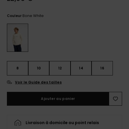
Trouvez
des
Bone White
Couleur
réponses
aux
questions
les plus
fréquentes
et notre
formulaire
de
contact.
8
10
12
14
16
Consulter
la FAQ
Voir le Guide des tailles
Ajouter au panier
Livraison à domicile ou point relais