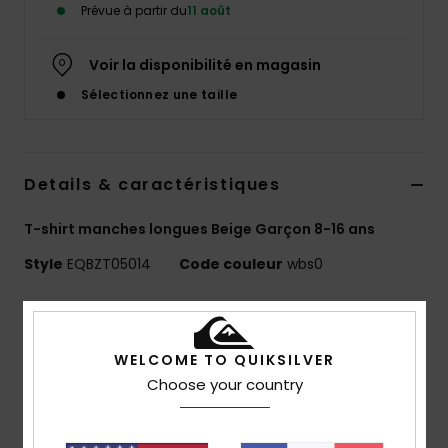
Prévue à partir du
11 août
Voir la disponibilité en magasin
Sélectionnez une taille
Details & caractéristiques
T-shirt manches longues Beige Garçon 8-16 ans
Style
EQBZT05014
Code couleur
wbs0
Caractéristiques
T-shirt manches longues
WELCOME TO QUIKSILVER
Coton recyclé : 25 % de coton recyclé issu de
Choose your country
chutes de production textile
Matière :
jersey 70 % coton, 30 % coton recyclé [160