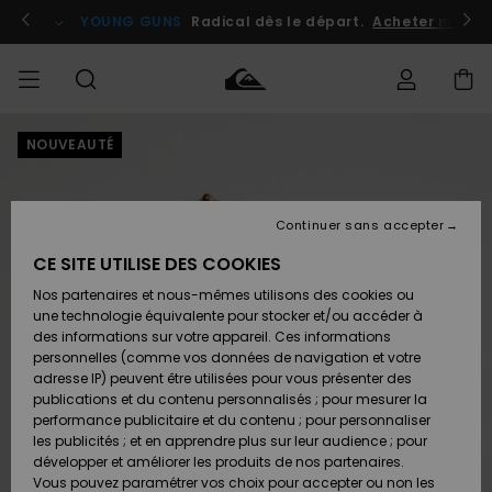
Passer
à
atuits
Se connecter / s'inscrire
YOUNG GUNS
Radical dès le départ.
Acheter maint
l'information
sur
le
produit
NOUVEAUTÉ
Accéder à
HOMME
Vêtements
Vêtements
Shop
Surf
Snow
Outlet
ma
Shop
Shop
Homme
commande
Homme
Homme
GARÇON
Continuer sans accepter
Accessoires
Accessoires
Nouveautés
Livraison
Outlet
CE SITE UTILISE DES COOKIES
FEMME
Surf
Snow
Enfant
Shop
Shop
Nos partenaires et nous-mêmes utilisons des cookies ou
Retours
Chaussures
Chaussures
A
Enfant
Enfant
une technologie équivalente pour stocker et/ou accéder à
& Tongs
& Tongs
Découvrir
SURF
des informations sur votre appareil. Ces informations
Outlet
personnelles (comme vos données de navigation et votre
Paiement
Femme
adresse IP) peuvent être utilisées pour vous présenter des
SNOW
Highlights
Snow
publications et du contenu personnalisés ; pour mesurer la
Surf
Surf
Snow
Shop
Carte
performance publicitaire et du contenu ; pour personnaliser
Femme
Cadeau
les publicités ; et en apprendre plus sur leur audience ; pour
OUTLET
développer et améliorer les produits de nos partenaires.
Communauté
Snow
Snow
Vous pouvez paramétrer vos choix pour accepter ou non les