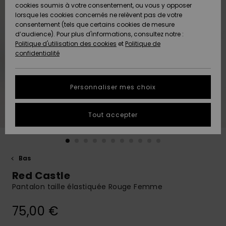
Quiksilver
A
cookies soumis à votre consentement, ou vous y opposer
Freedom
AIDE &
Découvrir
lorsque les cookies concernés ne relèvent pas de votre
CONTACT
consentement (tels que certains cookies de mesure
Nouveautés
Nouveautés
d’audience). Pour plus d'informations, consultez notre :
Protection
Politique d'utilisation des cookies
et
Politique de
des
Communauté
MAGASINS
confidentialité
données
A
A
Découvrir
Découvrir
QUIKSILVER
Guide des
APP
Personnaliser mes choix
tailles
LISTE DE
Tout accepter
SOUHAITS
Démarrez
une
conversation
pour
obtenir la
Bas
réponse la
Red Castle
plus rapide
à votre
Pantalon taille élastiquée Rouge Femme
question.
75,00 €
Démarrer
une
conversation