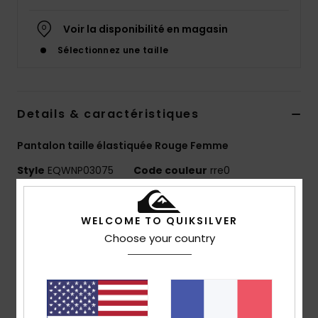
Voir la disponibilité en magasin
Sélectionnez une taille
Details & caractéristiques
Pantalon taille élastiquée Rouge Femme
Style
EQWNP03075
Code couleur
rre0
Caractéristiques
WELCOME TO QUIKSILVER
Matière :
100 % nylon [95 g/m2]
Choose your country
Coupe :
baggy Hike
Taille :
ceinture élastiquée avec braguette zippée et
boutonnée
Poches :
poches italiennes à l'avant, poches