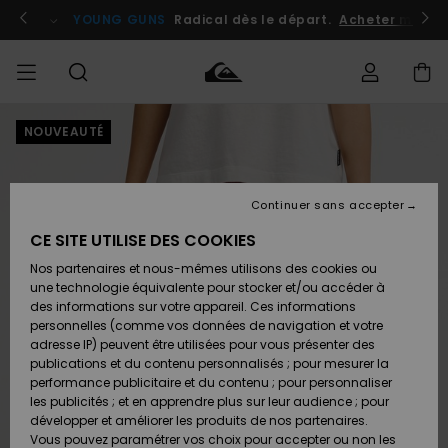
Passer
à
atuits
Se connecter / s'inscrire
YOUNG GUNS
Radical dès le départ.
Acheter maint
l'information
sur
le
produit
NOUVEAUTÉ
Accéder à
HOMME
Vêtements
Vêtements
Shop
Surf
Snow
Outlet
ma
Shop
Shop
Homme
commande
Homme
Homme
GARÇON
Continuer sans accepter
Accessoires
Accessoires
Nouveautés
Livraison
Outlet
CE SITE UTILISE DES COOKIES
FEMME
Surf
Snow
Enfant
Shop
Shop
Nos partenaires et nous-mêmes utilisons des cookies ou
Retours
Chaussures
Chaussures
A
Enfant
Enfant
une technologie équivalente pour stocker et/ou accéder à
& Tongs
& Tongs
Découvrir
SURF
des informations sur votre appareil. Ces informations
Outlet
personnelles (comme vos données de navigation et votre
Paiement
Femme
adresse IP) peuvent être utilisées pour vous présenter des
SNOW
Highlights
Snow
publications et du contenu personnalisés ; pour mesurer la
Surf
Surf
Snow
Shop
Carte
performance publicitaire et du contenu ; pour personnaliser
Femme
Cadeau
les publicités ; et en apprendre plus sur leur audience ; pour
OUTLET
développer et améliorer les produits de nos partenaires.
Communauté
Snow
Snow
Vous pouvez paramétrer vos choix pour accepter ou non les