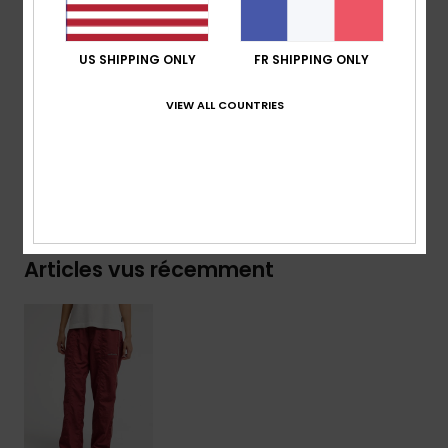
plaquées à l'arrière
Autre :
motif saisonnier à l'avant
US SHIPPING ONLY
FR SHIPPING ONLY
Composition
[Matière principale] 100% nylon
VIEW ALL COUNTRIES
Traçabilité du produit (Loi Agec)
Livraison & Retours
Articles vus récemment