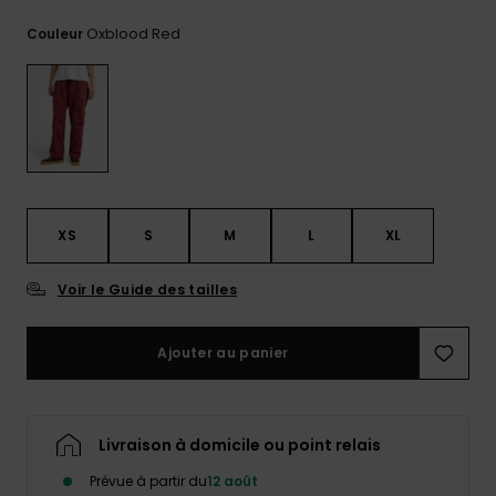
Trouvez
Oxblood Red
Couleur
des
réponses
aux
questions
les plus
fréquentes
et notre
formulaire
de
contact.
XS
S
M
L
XL
Consulter
la FAQ
Voir le Guide des tailles
Ajouter au panier
Livraison à domicile ou point relais
Prévue à partir du
12 août