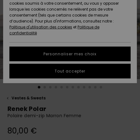
Quiksilver
A
cookies soumis à votre consentement, ou vous y opposer
Freedom
AIDE &
Découvrir
lorsque les cookies concernés ne relèvent pas de votre
CONTACT
consentement (tels que certains cookies de mesure
Nouveautés
Nouveautés
d’audience). Pour plus d'informations, consultez notre :
Protection
Politique d'utilisation des cookies
et
Politique de
des
Communauté
MAGASINS
confidentialité
données
A
A
Découvrir
Découvrir
QUIKSILVER
Guide des
APP
Personnaliser mes choix
tailles
LISTE DE
Tout accepter
SOUHAITS
Démarrez
une
conversation
pour
obtenir la
Vestes & Sweats
réponse la
Renek Polar
plus rapide
à votre
Polaire demi-zip Marron Femme
question.
80,00 €
Démarrer
une
conversation