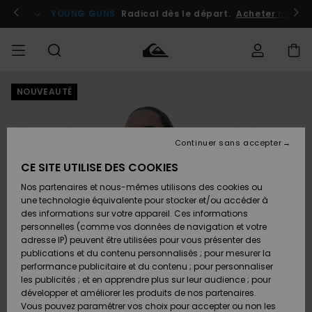
Passer
à
atuits
Se connecter / s'inscrire
YOUNG GUNS
Radical dès le départ.
Acheter maint
l'information
sur
le
produit
NOUVEAUTÉ
Accéder à
HOMME
Vêtements
Vêtements
Shop
Surf
Snow
Outlet
ma
Shop
Shop
Homme
commande
Homme
Homme
GARÇON
Continuer sans accepter
Accessoires
Accessoires
Nouveautés
Livraison
Outlet
CE SITE UTILISE DES COOKIES
FEMME
Surf
Snow
Enfant
Shop
Shop
Nos partenaires et nous-mêmes utilisons des cookies ou
Retours
Chaussures
Chaussures
A
Enfant
Enfant
une technologie équivalente pour stocker et/ou accéder à
& Tongs
& Tongs
Découvrir
SURF
des informations sur votre appareil. Ces informations
Outlet
personnelles (comme vos données de navigation et votre
Paiement
Femme
adresse IP) peuvent être utilisées pour vous présenter des
SNOW
Highlights
Snow
publications et du contenu personnalisés ; pour mesurer la
Surf
Surf
Snow
Shop
Carte
performance publicitaire et du contenu ; pour personnaliser
Femme
Cadeau
les publicités ; et en apprendre plus sur leur audience ; pour
OUTLET
développer et améliorer les produits de nos partenaires.
Communauté
Snow
Snow
Vous pouvez paramétrer vos choix pour accepter ou non les