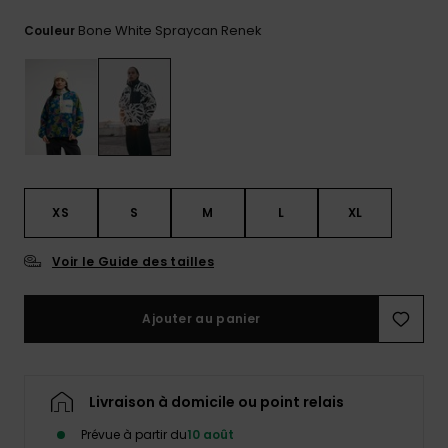
Trouvez
Bone White Spraycan Renek
Couleur
des
réponses
aux
questions
les plus
fréquentes
et notre
formulaire
de
contact.
XS
S
M
L
XL
Consulter
la FAQ
Voir le Guide des tailles
Ajouter au panier
Livraison à domicile ou point relais
Prévue à partir du
10 août