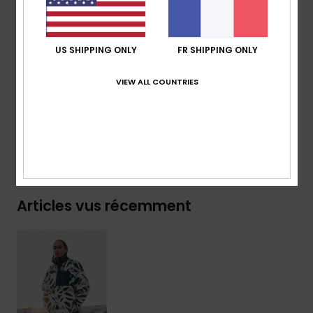
Poignets et bas :
élastiqués
Logo :
étiquette ou motif de saison sur la poche
poitrine
US SHIPPING ONLY
FR SHIPPING ONLY
Composition
[Matière principale] 100% polyester
VIEW ALL COUNTRIES
Traçabilité du produit (Loi Agec)
Livraison & Retours
Articles vus récemment