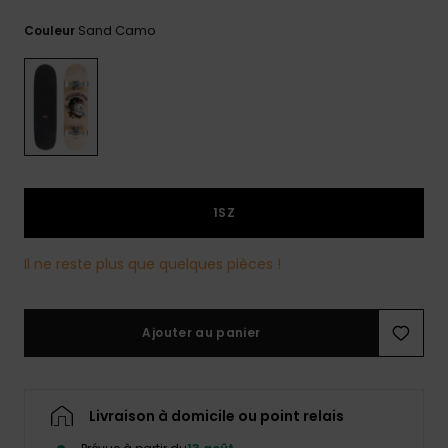
Trouvez
Sand Camo
Couleur
des
réponses
aux
questions
les plus
fréquentes
et notre
formulaire
de
contact.
1SZ
Consulter
la FAQ
Il ne reste plus que quelques pièces !
Ajouter au panier
Livraison à domicile ou point relais