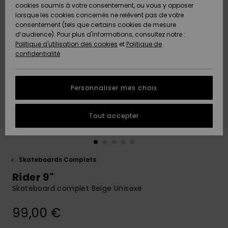
Quiksilver
A
cookies soumis à votre consentement, ou vous y opposer
Freedom
AIDE &
Découvrir
lorsque les cookies concernés ne relèvent pas de votre
CONTACT
consentement (tels que certains cookies de mesure
Nouveautés
Nouveautés
d’audience). Pour plus d'informations, consultez notre :
Protection
Politique d'utilisation des cookies
et
Politique de
des
Communauté
MAGASINS
confidentialité
données
A
A
Découvrir
Découvrir
QUIKSILVER
Guide des
APP
Personnaliser mes choix
tailles
LISTE DE
Tout accepter
SOUHAITS
Démarrez
une
conversation
pour
obtenir la
Skateboards Complets
réponse la
Rider 9"
plus rapide
à votre
Skateboard complet Beige Unisexe
question.
99,00 €
Démarrer
une
conversation