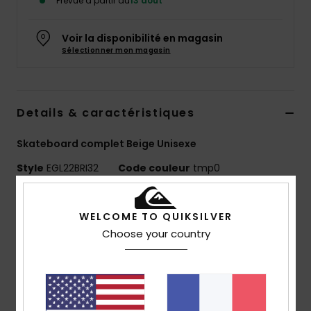
Prévue à partir du
13 août
Voir la disponibilité en magasin
Sélectionner mon magasin
Details & caractéristiques
Skateboard complet Beige Unisexe
Style
EGL22BRI32
Code couleur
tmp0
Caractéristiques
WELCOME TO QUIKSILVER
Deck en bouleau
Choose your country
Longueur :
32.64"
Largeur :
22,86 cm / 9"
Roulements : ABEC 9 (608 2RS)
Trucks de 5.8’’