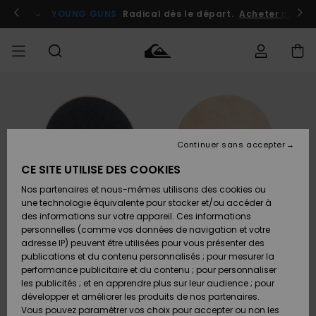
Passer
à
atuits
Se connecter / s'inscrire
YOUNG GUNS
Radical dès le départ.
Acheter maint
l'information
sur
le
produit
Accéder à
HOMME
Vêtements
Vêtements
Shop
Surf
Snow
Outlet
ma
Shop
Shop
Homme
commande
Homme
Homme
GARÇON
Continuer sans accepter
Accessoires
Accessoires
Nouveautés
Livraison
Outlet
CE SITE UTILISE DES COOKIES
FEMME
Surf
Snow
Enfant
Shop
Shop
Nos partenaires et nous-mêmes utilisons des cookies ou
Retours
Chaussures
Chaussures
A
Enfant
Enfant
une technologie équivalente pour stocker et/ou accéder à
& Tongs
& Tongs
Découvrir
SURF
des informations sur votre appareil. Ces informations
Outlet
personnelles (comme vos données de navigation et votre
Paiement
Femme
adresse IP) peuvent être utilisées pour vous présenter des
SNOW
Highlights
Snow
publications et du contenu personnalisés ; pour mesurer la
Surf
Surf
Snow
Shop
Carte
performance publicitaire et du contenu ; pour personnaliser
Femme
Cadeau
les publicités ; et en apprendre plus sur leur audience ; pour
OUTLET
développer et améliorer les produits de nos partenaires.
Communauté
Snow
Snow
Vous pouvez paramétrer vos choix pour accepter ou non les