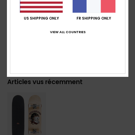
Grip Tape
Roues 58 mm x 55D moulées en polyuréthane
US SHIPPING ONLY
FR SHIPPING ONLY
Composition
43% bois, 31% métal, 26% polyuréthane
VIEW ALL COUNTRIES
Traçabilité du produit (Loi Agec)
Livraison & Retours
Articles vus récemment