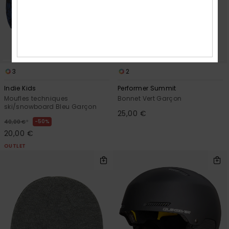
3
2
Indie Kids
Performer Summit
Moufles techniques
Bonnet Vert Garçon
ski/snowboard Bleu Garçon
25,00 €
*
50%
40,00 €
20,00 €
OUTLET