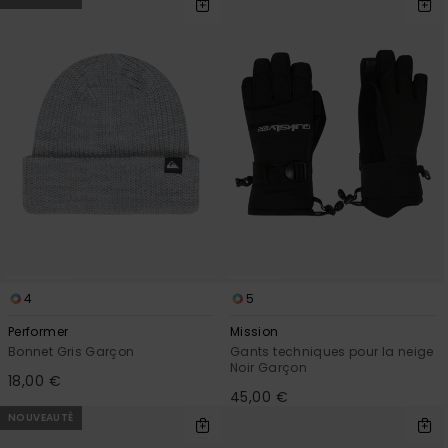
Trouvez
des
réponses
aux
questions
les plus
fréquentes
et notre
formulaire
de
contact.
Consulter
la FAQ
4
5
Performer
Mission
Bonnet Gris Garçon
Gants techniques pour la neige
Noir Garçon
18,00 €
45,00 €
NOUVEAUTÉ