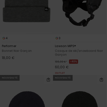
4
3
Performer
Lawson MIPS®
Bonnet Noir Garçon
Casque de ski/snowboard Noir
Garçon
18,00 €
*
40%
100,00 €
60,00 €
OUTLET
NOUVEAUTÉ
NOUVEAUTÉ