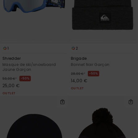
1
2
Shredder
Brigade
Masque de ski/snowboard
Bonnet Noir Garçon
Jaune Garçon
*
50%
28,00 €
*
50%
50,00 €
14,00 €
25,00 €
OUTLET
OUTLET