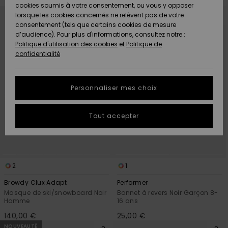
Quiksilver
A
cookies soumis à votre consentement, ou vous y opposer
Passer
Aller
Freedom
AIDE &
Découvrir
aux
a
lorsque les cookies concernés ne relèvent pas de votre
critères
trier
CONTACT
de
par
consentement (tels que certains cookies de mesure
filtrage
Nouveautés
Nouveautés
de
d’audience). Pour plus d'informations, consultez notre :
Protection
recherche
Politique d'utilisation des cookies
et
Politique de
des
Communauté
MAGASINS
confidentialité
données
A
A
Découvrir
Découvrir
QUIKSILVER
Guide des
APP
Personnaliser mes choix
tailles
LISTE DE
Tout accepter
SOUHAITS
Démarrez
une
conversation
pour
obtenir la
2
1
réponse la
plus rapide
Browdy Clux Adapt
Performer
à votre
Masque de ski/snowboard Noir
Bonnet à revers Noir Garçon 8-
question.
Homme
16 ans
Démarrer
140,00 €
25,00 €
une
conversation
NOUVEAUTÉ