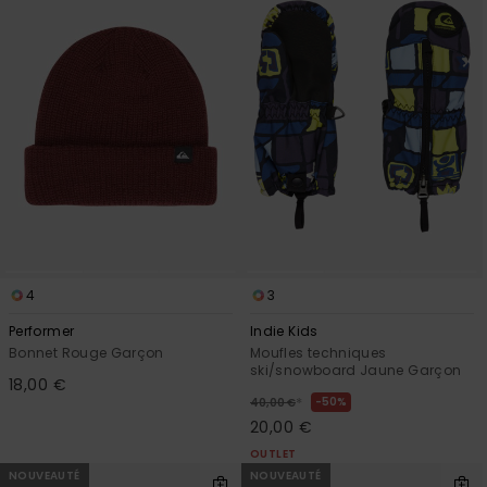
4
3
Performer
Indie Kids
Bonnet Rouge Garçon
Moufles techniques
ski/snowboard Jaune Garçon
18,00 €
*
50%
40,00 €
20,00 €
OUTLET
NOUVEAUTÉ
NOUVEAUTÉ