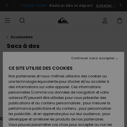
Passez
à
atuits
Se connecter / s'inscrire
YOUNG GUNS
Radical dès le départ.
Acheter maint
la
sélection
de
la
grille
des
produits
Accessoires
Accéder à
HOMME
Vêtements
Vêtements
Shop
Surf
Snow
Outlet
ma
Sacs à dos
Shop
Shop
Homme
commande
Homme
Homme
GARÇON
Continuer sans accepter
Gants
Masques
Moufles
Accessoires
Accessoires
Nouveautés
Livraison
Outlet
CE SITE UTILISE DES COOKIES
FEMME
Surf
Snow
Enfant
Shop
Shop
Nos partenaires et nous-mêmes utilisons des cookies ou
Retours
Chaussures
Chaussures
A
Enfant
Enfant
une technologie équivalente pour stocker et/ou accéder à
& Tongs
& Tongs
Découvrir
SURF
Ne partez pas trop loin, nos produits seront
des informations sur votre appareil. Ces informations
Outlet
personnelles (comme vos données de navigation et votre
Paiement
bientôt de retour
Femme
adresse IP) peuvent être utilisées pour vous présenter des
SNOW
Highlights
Snow
publications et du contenu personnalisés ; pour mesurer la
Surf
Surf
Snow
Shop
Carte
performance publicitaire et du contenu ; pour personnaliser
Femme
Cadeau
les publicités ; et en apprendre plus sur leur audience ; pour
OUTLET
Ces produits pourraient vous plaire
développer et améliorer les produits de nos partenaires.
Communauté
Snow
Snow
Vous pouvez paramétrer vos choix pour accepter ou non les