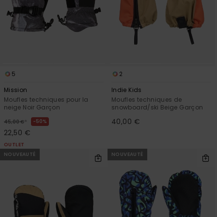
5
2
Mission
Indie Kids
Moufles techniques pour la
Moufles techniques de
neige Noir Garçon
snowboard/ski Beige Garçon
40,00 €
*
50%
45,00 €
22,50 €
OUTLET
NOUVEAUTÉ
NOUVEAUTÉ