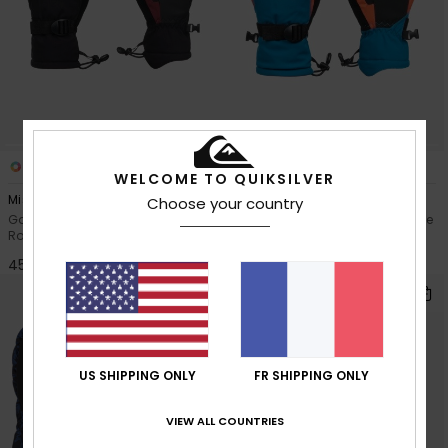
5
5
WELCOME TO QUIKSILVER
Mission
Mission
Choose your country
Gants techniques pour la neige
Gants techniques pour la neige
Rouge Garçon
Bleu Garçon
45,00 €
45,00 €
NOUVEAUTÉ
US SHIPPING ONLY
FR SHIPPING ONLY
VIEW ALL COUNTRIES