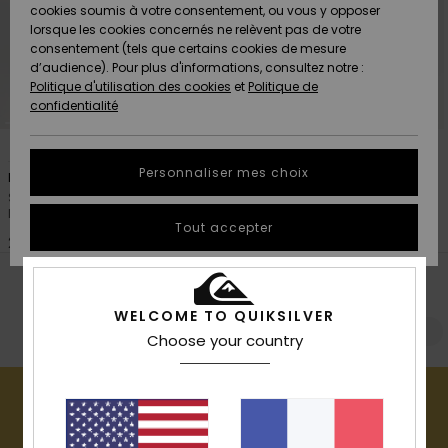
Quiksilver
A
cookies soumis à votre consentement, ou vous y opposer
Freedom
AIDE &
Découvrir
lorsque les cookies concernés ne relèvent pas de votre
CONTACT
consentement (tels que certains cookies de mesure
Nouveautés
Nouveautés
d’audience). Pour plus d'informations, consultez notre :
Protection
Politique d'utilisation des cookies
et
Politique de
des
Communauté
MAGASINS
confidentialité
données
A
A
2
2
Découvrir
Découvrir
QUIKSILVER
Guide des
APP
Personnaliser mes choix
Paramo Stretch 20K
Paramo Stretch 20K
tailles
Salopette de snow technique
Salopette de snow technique
Noir Homme
Vert Homme
LISTE DE
Tout accepter
SOUHAITS
Démarrez
280,00 €
280,00 €
une
conversation
RECHERCHES POPULAIRES
pour
obtenir la
WELCOME TO QUIKSILVER
réponse la
Voir Tout
Salopettes
Pantalons Techniques
Choose your country
plus rapide
à votre
question.
Démarrer
une
conversation