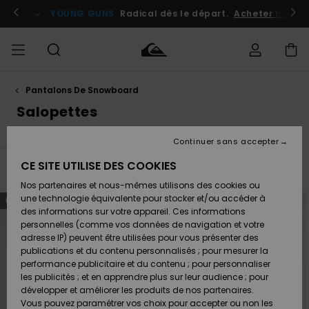
Passez
à
atuits
Se connecter / s'inscrire
YOUNG GUNS
Radical dès le départ.
Acheter maint
la
sélection
de
la
grille
des
produits
Pantalons De Snowboard
Accéder à
HOMME
Vêtements
Vêtements
Shop
Surf
Snow
Outlet
ma
Salopettes
Shop
Shop
Homme
commande
Homme
Homme
GARÇON
Continuer sans accepter
Accessoires
Accessoires
Nouveautés
Livraison
Outlet
CE SITE UTILISE DES COOKIES
FEMME
Surf
Snow
Enfant
Filtrer & Trier
2
Resultats
Shop
Shop
Nos partenaires et nous-mêmes utilisons des cookies ou
Retours
Chaussures
Chaussures
A
Enfant
Enfant
Passer
Aller
une technologie équivalente pour stocker et/ou accéder à
NOUVEAUTÉ
NOUVEAUTÉ
aux
a
& Tongs
& Tongs
Découvrir
SURF
critères
trier
des informations sur votre appareil. Ces informations
de
par
Outlet
filtrage
personnelles (comme vos données de navigation et votre
Paiement
Femme
de
recherche
adresse IP) peuvent être utilisées pour vous présenter des
SNOW
Highlights
Snow
publications et du contenu personnalisés ; pour mesurer la
Surf
Surf
Snow
Shop
Carte
performance publicitaire et du contenu ; pour personnaliser
Femme
Cadeau
les publicités ; et en apprendre plus sur leur audience ; pour
OUTLET
développer et améliorer les produits de nos partenaires.
Communauté
Snow
Snow
Vous pouvez paramétrer vos choix pour accepter ou non les