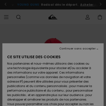
Passer
à
atuits
Se connecter / s'inscrire
YOUNG GUNS
Radical dès le départ.
Acheter maint
l'information
sur
le
produit
Accéder à
HOMME
Vêtements
Vêtements
Shop
Surf
Snow
Outlet
ma
Shop
Shop
Homme
commande
Homme
Homme
GARÇON
Continuer sans accepter
Accessoires
Accessoires
Nouveautés
Livraison
Outlet
CE SITE UTILISE DES COOKIES
FEMME
Surf
Snow
Enfant
Shop
Shop
Nos partenaires et nous-mêmes utilisons des cookies ou
Retours
Chaussures
Chaussures
A
Enfant
Enfant
une technologie équivalente pour stocker et/ou accéder à
& Tongs
& Tongs
Découvrir
SURF
des informations sur votre appareil. Ces informations
Outlet
personnelles (comme vos données de navigation et votre
Paiement
Femme
adresse IP) peuvent être utilisées pour vous présenter des
SNOW
Highlights
Snow
publications et du contenu personnalisés ; pour mesurer la
Surf
Surf
Snow
Shop
Carte
performance publicitaire et du contenu ; pour personnaliser
Femme
Cadeau
les publicités ; et en apprendre plus sur leur audience ; pour
OUTLET
développer et améliorer les produits de nos partenaires.
Communauté
Snow
Snow
Vous pouvez paramétrer vos choix pour accepter ou non les