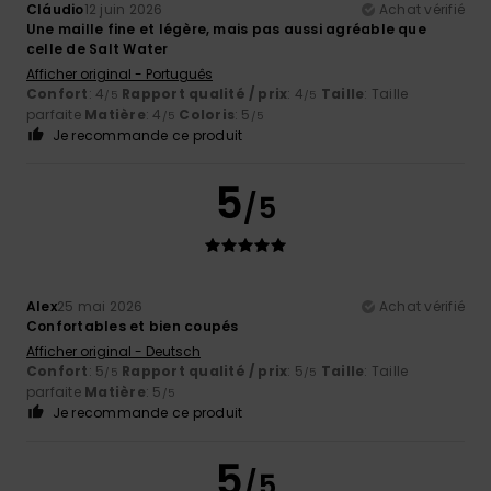
Cláudio
12 juin 2026
Achat vérifié
Une maille fine et légère, mais pas aussi agréable que
celle de Salt Water
Afficher original - Português
Confort
: 4
Rapport qualité / prix
: 4
Taille
: Taille
/5
/5
parfaite
Matière
: 4
Coloris
: 5
/5
/5
Je recommande ce produit
5
/5
Alex
25 mai 2026
Achat vérifié
Confortables et bien coupés
Afficher original - Deutsch
Confort
: 5
Rapport qualité / prix
: 5
Taille
: Taille
/5
/5
parfaite
Matière
: 5
/5
Je recommande ce produit
5
/5