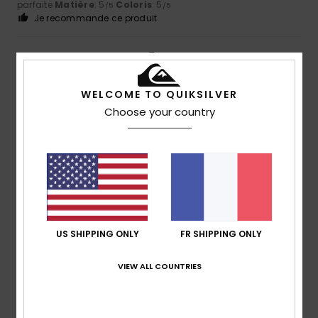
parfaite
Matière
: 5
Coloris
: 5
/5
/5
Je recommande ce produit
4
/5
WELCOME TO QUIKSILVER
Choose your country
Sara
6 juillet 2026
Achat vérifié
C'est un joli petit pull d'été
Afficher original - Italiano
Confort
: 4
Rapport qualité / prix
: 4
Taille
: Taille
/5
/5
parfaite
Matière
: 4
Coloris
: 4
/5
/5
4
/5
US SHIPPING ONLY
FR SHIPPING ONLY
VIEW ALL COUNTRIES
Lars
21 juin 2026
Achat vérifié
Joli t-shirt.