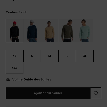
Trouvez
des
Black
Couleur
réponses
aux
questions
les plus
fréquentes
et notre
formulaire
de
contact.
XS
S
M
L
XL
Consulter
la FAQ
XXL
Voir le Guide des tailles
Ajouter au panier