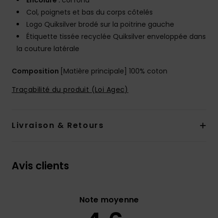
Encolure :
col rond
Col, poignets et bas du corps côtelés
Logo Quiksilver brodé sur la poitrine gauche
Étiquette tissée recyclée Quiksilver enveloppée dans
la couture latérale
Composition
[Matière principale] 100% coton
Traçabilité du produit (Loi Agec)
Livraison & Retours
Avis clients
Note moyenne