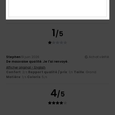
Afficher original - Deutsch
Confort
: 4
Rapport qualité / prix
: 5
Taille
: Petit
/5
/5
Matière
: 5
Coloris
: 4
/5
/5
Je recommande ce produit
1
/5
Stephen
19 juin 2026
Achat vérifié
De mauvaise qualité. Je l'ai renvoyé.
Afficher original - English
Confort
: 2
Rapport qualité / prix
: 1
Taille
: Grand
/5
/5
Matière
: 1
Coloris
: 5
/5
/5
4
/5