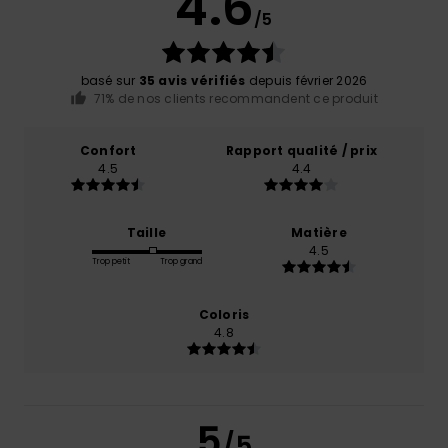
4.6
/5
basé sur
35 avis vérifiés
depuis février 2026
71% de nos clients recommandent ce produit
Confort
Rapport qualité / prix
4.5
4.4
Taille
Matière
4.5
Trop petit
Trop grand
Coloris
4.8
5
/5