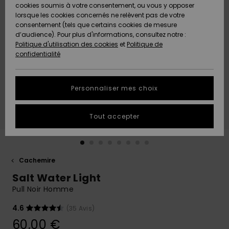
Quiksilver
A
cookies soumis à votre consentement, ou vous y opposer
Freedom
AIDE &
Découvrir
lorsque les cookies concernés ne relèvent pas de votre
CONTACT
consentement (tels que certains cookies de mesure
Nouveautés
Nouveautés
d’audience). Pour plus d'informations, consultez notre :
Protection
Politique d'utilisation des cookies
et
Politique de
des
Communauté
MAGASINS
confidentialité
données
A
A
Découvrir
Découvrir
QUIKSILVER
Guide des
APP
Personnaliser mes choix
tailles
LISTE DE
Tout accepter
SOUHAITS
Démarrez
une
conversation
pour
obtenir la
Cachemire
réponse la
Salt Water Light
plus rapide
à votre
Pull Noir Homme
question.
4.6
(35 Avis)
Démarrer
une
60,00 €
conversation