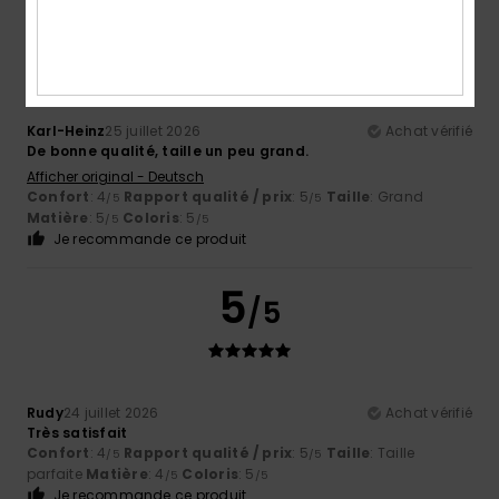
4
/5
Karl-Heinz
25 juillet 2026
Achat vérifié
De bonne qualité, taille un peu grand.
Afficher original - Deutsch
Confort
: 4
Rapport qualité / prix
: 5
Taille
: Grand
/5
/5
Matière
: 5
Coloris
: 5
/5
/5
Je recommande ce produit
5
/5
Rudy
24 juillet 2026
Achat vérifié
Très satisfait
Confort
: 4
Rapport qualité / prix
: 5
Taille
: Taille
/5
/5
parfaite
Matière
: 4
Coloris
: 5
/5
/5
Je recommande ce produit