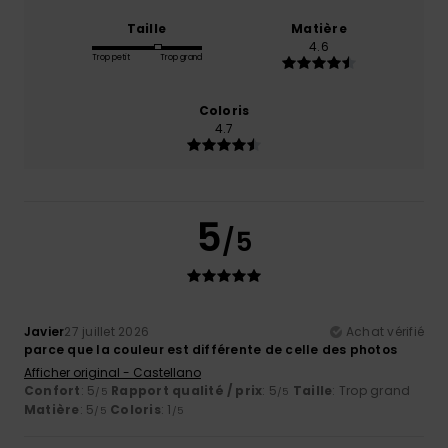
Taille
Matière
4.6
Trop petit
Trop grand
Coloris
4.7
5
/5
Javier
27 juillet 2026
Achat vérifié
parce que la couleur est différente de celle des photos
Afficher original - Castellano
Confort
: 5
Rapport qualité / prix
: 5
Taille
: Trop grand
/5
/5
Matière
: 5
Coloris
: 1
/5
/5