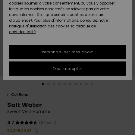
Quiksilver
A
cookies soumis à votre consentement, ou vous y opposer
Freedom
AIDE &
Découvrir
lorsque les cookies concernés ne relèvent pas de votre
CONTACT
consentement (tels que certains cookies de mesure
Nouveautés
Nouveautés
d’audience). Pour plus d'informations, consultez notre :
Protection
Politique d'utilisation des cookies
et
Politique de
des
Communauté
MAGASINS
confidentialité
données
A
A
Découvrir
Découvrir
QUIKSILVER
Guide des
APP
Personnaliser mes choix
tailles
LISTE DE
Tout accepter
SOUHAITS
Démarrez
une
conversation
pour
obtenir la
Col Rond
réponse la
Salt Water
plus rapide
à votre
Sweat Vert Homme
question.
4.7
(118 Avis)
Démarrer
une
ECO-BONUS
conversation