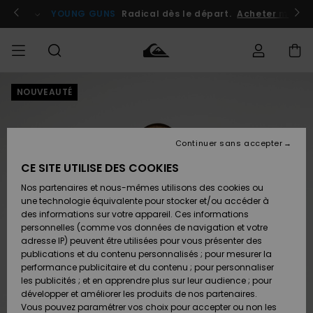
Passer
à
atuits
Se connecter / s'inscrire
YOUNG GUNS
Radical dès le départ.
Acheter maint
l'information
sur
le
produit
NOUVEAUTÉ
Accéder à
HOMME
Vêtements
Vêtements
Shop
Surf
Snow
Outlet
ma
Shop
Shop
Homme
commande
Homme
Homme
GARÇON
Continuer sans accepter
Accessoires
Accessoires
Nouveautés
Livraison
Outlet
CE SITE UTILISE DES COOKIES
FEMME
Surf
Snow
Enfant
Shop
Shop
Nos partenaires et nous-mêmes utilisons des cookies ou
Retours
Chaussures
Chaussures
A
Enfant
Enfant
une technologie équivalente pour stocker et/ou accéder à
& Tongs
& Tongs
Découvrir
SURF
des informations sur votre appareil. Ces informations
Outlet
personnelles (comme vos données de navigation et votre
Paiement
Femme
adresse IP) peuvent être utilisées pour vous présenter des
SNOW
Highlights
Snow
publications et du contenu personnalisés ; pour mesurer la
Surf
Surf
Snow
Shop
Carte
performance publicitaire et du contenu ; pour personnaliser
Femme
Cadeau
les publicités ; et en apprendre plus sur leur audience ; pour
OUTLET
développer et améliorer les produits de nos partenaires.
Communauté
Snow
Snow
Vous pouvez paramétrer vos choix pour accepter ou non les