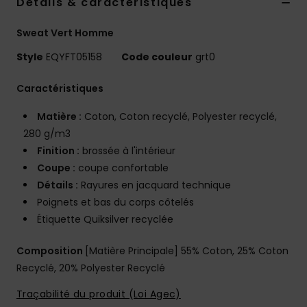
Details & caractéristiques
Sweat Vert Homme
Style
EQYFT05158
Code couleur
grt0
Caractéristiques
Matière :
Coton, Coton recyclé, Polyester recyclé,
280 g/m3
Finition :
brossée à l'intérieur
Coupe :
coupe confortable
Détails :
Rayures en jacquard technique
Poignets et bas du corps côtelés
Étiquette Quiksilver recyclée
Composition
[Matière Principale] 55% Coton, 25% Coton
Recyclé, 20% Polyester Recyclé
Traçabilité du produit (Loi Agec)