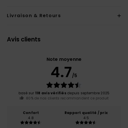
Livraison & Retours
Avis clients
Note moyenne
4.7
/5
basé sur
118 avis vérifiés
depuis septembre 2025
80% de nos clients recommandent ce produit
Confort
Rapport qualité / prix
4.8
4.5