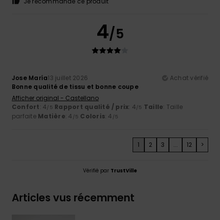
Je recommande ce produit
4
/5
Jose María
13 juillet 2026
Achat vérifié
Bonne qualité de tissu et bonne coupe
Afficher original - Castellano
Confort
: 4
Rapport qualité / prix
: 4
Taille
: Taille
/5
/5
parfaite
Matière
: 4
Coloris
: 4
/5
/5
1
2
3
...
12
>
Vérifié par
TrustVille
Articles vus récemment