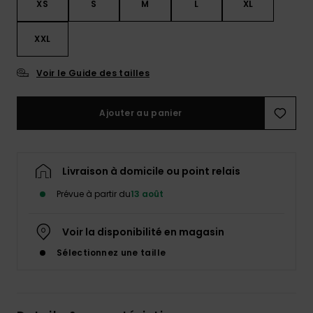
XS
S
M
L
XL
XXL
Voir le Guide des tailles
Ajouter au panier
Livraison à domicile ou point relais
Prévue à partir du
13 août
Voir la disponibilité en magasin
Sélectionnez une taille