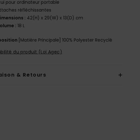
tui pour ordinateur portable
ttaches réfléchissantes
imensions :
42(H) x 29(W) x 13(D) cm
olume :
18 L
osition
[Matière Principale] 100% Polyester Recyclé
bilité du produit (Loi Agec)
aison & Retours