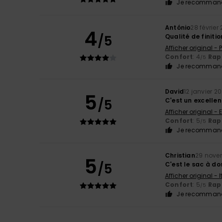
Je recommand
António
28 février
4
/5
Qualité de finitio
Afficher original -
Confort
: 4
Rapp
/5
Je recommand
David
12 janvier 2
5
/5
C'est un excellent
Afficher original - 
Confort
: 5
Rapp
/5
Je recommand
Christian
29 nove
5
/5
C'est le sac à d
Afficher original - 
Confort
: 5
Rapp
/5
Je recommand