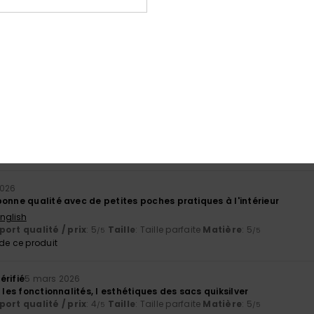
6
 confortable
 Castellano
aite
e ce produit
26
ondant a ma recherche
ort qualité / prix
: 4
Taille
: Taille parfaite
Matière
: 4
Coloris
: 4
/5
/5
/
e ce produit
2026
onne qualité avec de petites poches pratiques à l'intérieur
English
ort qualité / prix
: 5
Taille
: Taille parfaite
Matière
: 5
/5
/5
e ce produit
érifié
5 mars 2026
, les fonctionnalités, l esthétiques des sacs quiksilver
ort qualité / prix
: 4
Taille
: Taille parfaite
Matière
: 5
/5
/5