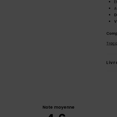
É
A
D
V
Comp
Traça
Livr
Note moyenne