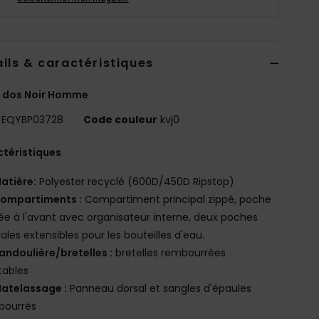
ils & caractéristiques
à dos Noir Homme
EQYBP03728
Code couleur
kvj0
téristiques
atière:
Polyester recyclé (600D/450D Ripstop)
ompartiments :
Compartiment principal zippé, poche
ée à l'avant avec organisateur interne, deux poches
rales extensibles pour les bouteilles d'eau.
andoulière/bretelles :
bretelles rembourrées
tables
atelassage :
Panneau dorsal et sangles d'épaules
bourrés