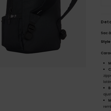
Deta
Sac 
Style
Carac
M
C
zipp
laté
B
ajus
M
rem