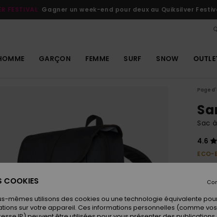
ER FESTIVAL
Gagner un week-end pour deux au Quiksilver Festiv
Q
HOMME
GARÇON
FEMME
SURF
SNOW
OUTLE
Page d'
Sa
Sac 
4.6
ECO-
70,00
42,
ES COOKIES
Con
OUTL
us-mêmes utilisons des cookies ou une technologie équivalente pour
tions sur votre appareil. Ces informations personnelles (comme v
resse IP) peuvent être utilisées pour vous présenter des publications