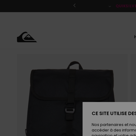
Passer
à
QUIKSILV
l'information
sur
le
produit
CE SITE UTILISE D
Nos partenaires et no
accéder à des informa
navigation et votre ad