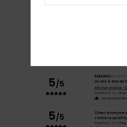
Melisa
20 juin 202
5
/5
Je la trouve très
Afficher original -
Taille
: Taille parf
Je recommand
4
Patrick
18 mai 20
/5
produit corresp
Confort
: 4
Rapp
/5
Je recommand
AMANDA
30 avril 
5
/5
un sac à dos de b
Afficher original - 
Confort
: 5
Rapp
/5
Je recommand
5
Client anonyme v
/5
J aime la qualité
Confort
: 5
Rapp
/5