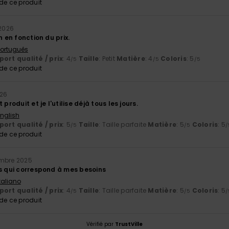
e ce produit
 2026
n en fonction du prix.
 Português
ort qualité / prix
: 4
Taille
: Petit
Matière
: 4
Coloris
: 5
/5
/5
/5
e ce produit
026
 produit et je l'utilise déjà tous les jours.
English
ort qualité / prix
: 5
Taille
: Taille parfaite
Matière
: 5
Coloris
: 5
/5
/5
/
e ce produit
mbre 2025
os qui correspond à mes besoins
Italiano
ort qualité / prix
: 4
Taille
: Taille parfaite
Matière
: 5
Coloris
: 5
/5
/5
/
e ce produit
Vérifié par
TrustVille