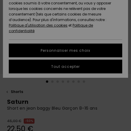
Quiksilver
A
cookies soumis à votre consentement, ou vous y opposer
Freedom
AIDE &
Découvrir
lorsque les cookies concernés ne relèvent pas de votre
CONTACT
consentement (tels que certains cookies de mesure
Nouveautés
Nouveautés
d’audience). Pour plus d'informations, consultez notre :
Protection
Politique d'utilisation des cookies
et
Politique de
des
Communauté
MAGASINS
confidentialité
données
A
A
Découvrir
Découvrir
QUIKSILVER
Guide des
APP
Personnaliser mes choix
tailles
LISTE DE
Tout accepter
SOUHAITS
Démarrez
une
conversation
pour
obtenir la
Shorts
réponse la
Saturn
plus rapide
à votre
Short en jean baggy Bleu Garçon 8-16 ans
question.
45,00 €
50%
Démarrer
une
22,50 €
conversation