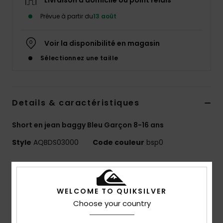
Livraison à domicile ou point relais
Prévue à partir du
13 août
Voir la disponibilité en magasin
Sélectionnez une taille
Details & caractéristiques
Short en jean baggy Bleu Garçon 8-16 ans
Style
AQBDS03000
Code couleur
bsp0
Caractéristiques
Collection :
Saturn
WELCOME TO QUIKSILVER
Matière :
denim stretch en coton
Choose your country
Délavage :
stone wash