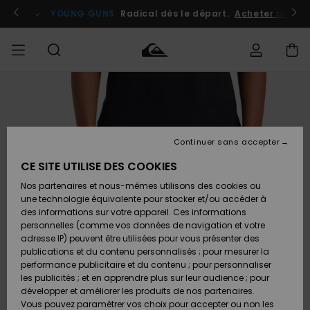
Passer
à
atuits
Se connecter / s'inscrire
YOUNG GUNS
Radical dès le départ.
Acheter maint
l'information
sur
le
produit
Accéder à
HOMME
Vêtements
Vêtements
Shop
Surf
Snow
Outlet
ma
Shop
Shop
Homme
commande
Homme
Homme
GARÇON
Continuer sans accepter
Accessoires
Accessoires
Nouveautés
Livraison
Outlet
CE SITE UTILISE DES COOKIES
FEMME
Surf
Snow
Enfant
Shop
Shop
Nos partenaires et nous-mêmes utilisons des cookies ou
Retours
Chaussures
Chaussures
A
Enfant
Enfant
une technologie équivalente pour stocker et/ou accéder à
& Tongs
& Tongs
Découvrir
SURF
des informations sur votre appareil. Ces informations
Outlet
personnelles (comme vos données de navigation et votre
Paiement
Femme
adresse IP) peuvent être utilisées pour vous présenter des
SNOW
Highlights
Snow
publications et du contenu personnalisés ; pour mesurer la
Surf
Surf
Snow
Shop
Carte
performance publicitaire et du contenu ; pour personnaliser
Femme
Cadeau
les publicités ; et en apprendre plus sur leur audience ; pour
OUTLET
développer et améliorer les produits de nos partenaires.
Communauté
Snow
Snow
Vous pouvez paramétrer vos choix pour accepter ou non les