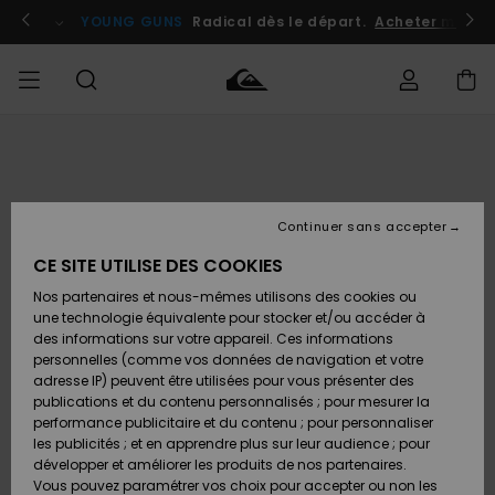
Passer
à
atuits
Se connecter / s'inscrire
YOUNG GUNS
Radical dès le départ.
Acheter maint
l'information
sur
le
produit
Accéder à
HOMME
Vêtements
Vêtements
Shop
Surf
Snow
Outlet
ma
Shop
Shop
Homme
commande
Homme
Homme
GARÇON
Continuer sans accepter
Accessoires
Accessoires
Nouveautés
Livraison
Outlet
CE SITE UTILISE DES COOKIES
FEMME
Surf
Snow
Enfant
Shop
Shop
Nos partenaires et nous-mêmes utilisons des cookies ou
Retours
Chaussures
Chaussures
A
Enfant
Enfant
une technologie équivalente pour stocker et/ou accéder à
& Tongs
& Tongs
Découvrir
SURF
des informations sur votre appareil. Ces informations
Outlet
personnelles (comme vos données de navigation et votre
Paiement
Femme
adresse IP) peuvent être utilisées pour vous présenter des
SNOW
Highlights
Snow
publications et du contenu personnalisés ; pour mesurer la
Surf
Surf
Snow
Shop
Carte
performance publicitaire et du contenu ; pour personnaliser
Femme
Cadeau
les publicités ; et en apprendre plus sur leur audience ; pour
OUTLET
développer et améliorer les produits de nos partenaires.
Communauté
Snow
Snow
Vous pouvez paramétrer vos choix pour accepter ou non les