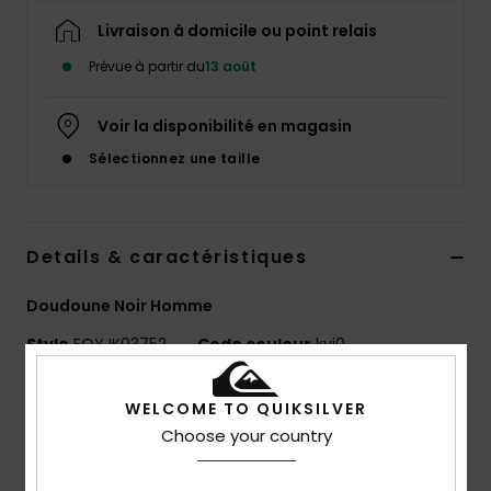
Livraison à domicile ou point relais
Prévue à partir du
13 août
Voir la disponibilité en magasin
Sélectionnez une taille
Details & caractéristiques
Doudoune Noir Homme
Style
EQYJK03752
Code couleur
kvj0
Caractéristiques
WELCOME TO QUIKSILVER
Choose your country
Matière recyclée :
polyester recyclé [70 g/m²]
Coupe :
coupe regular, classique et confortable