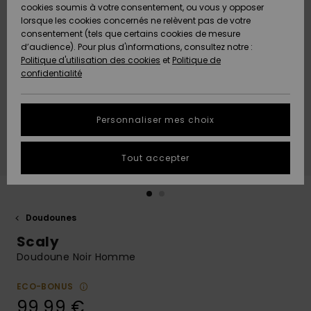
Quiksilver
A
cookies soumis à votre consentement, ou vous y opposer
Freedom
AIDE &
Découvrir
lorsque les cookies concernés ne relèvent pas de votre
CONTACT
consentement (tels que certains cookies de mesure
Nouveautés
Nouveautés
d’audience). Pour plus d'informations, consultez notre :
Protection
Politique d'utilisation des cookies
et
Politique de
des
Communauté
MAGASINS
confidentialité
données
A
A
Découvrir
Découvrir
QUIKSILVER
Guide des
APP
Personnaliser mes choix
tailles
LISTE DE
Tout accepter
SOUHAITS
Démarrez
une
conversation
pour
obtenir la
Doudounes
réponse la
Scaly
plus rapide
à votre
Doudoune Noir Homme
question.
ECO-BONUS
Démarrer
une
99,99 €
conversation