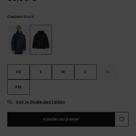
Trouvez
des
Black
Couleur
réponses
aux
questions
les plus
fréquentes
et notre
formulaire
de
contact.
XS
S
M
L
XL
Consulter
la FAQ
XXL
Voir le Guide des tailles
Ajouter au panier