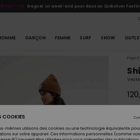
ER FESTIVAL
Gagner un week-end pour deux au Quiksilver Festiv
Q
HOMME
GARÇON
FEMME
SURF
SNOW
OUTLE
Page d'
Sh
Vest
120
Coule
ES COOKIES
Con
us-mêmes utilisons des cookies ou une technologie équivalente pour
tions sur votre appareil. Ces informations personnelles (comme v
resse IP) peuvent être utilisées pour vous présenter des publications