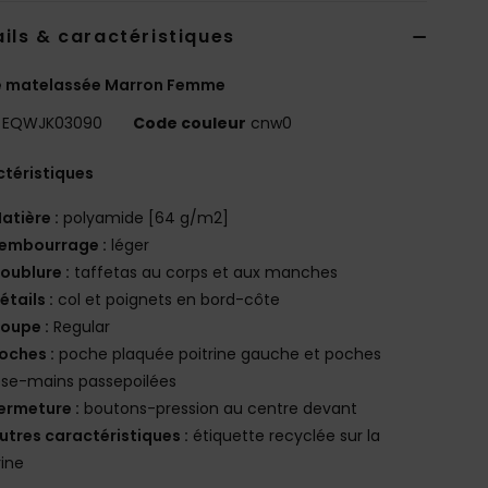
ils & caractéristiques
e matelassée Marron Femme
EQWJK03090
Code couleur
cnw0
téristiques
atière :
polyamide [64 g/m2]
embourrage :
léger
oublure :
taffetas au corps et aux manches
étails :
col et poignets en bord-côte
oupe :
Regular
oches :
poche plaquée poitrine gauche et poches
ose-mains passepoilées
ermeture :
boutons-pression au centre devant
utres caractéristiques :
étiquette recyclée sur la
rine