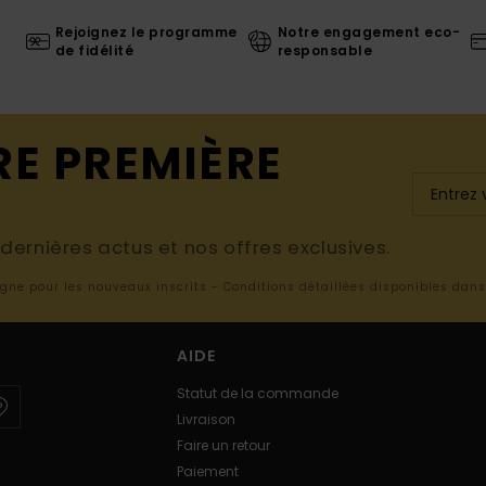
Rejoignez le programme
Notre engagement eco-
de fidélité
responsable
RE PREMIÈRE
ernières actus et nos offres exclusives.
ligne pour les nouveaux inscrits - Conditions détaillées disponibles dan
AIDE
Statut de la commande
Livraison
Faire un retour
Paiement