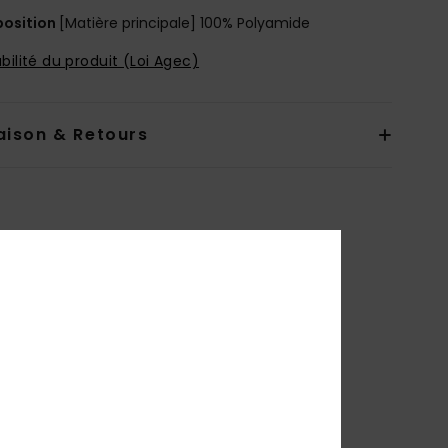
osition
[Matière principale] 100% Polyamide
bilité du produit (Loi Agec)
aison & Retours