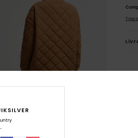
Comp
Traça
Livr
IKSILVER
untry