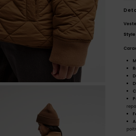
Deta
Vest
Style
Carac
M
R
D
D
C
P
rep
F
A
poit