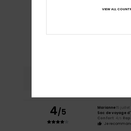
VIEW ALL COUNTR
Confort
Rap
4.7
4
Marianne
15 juille
/5
Sac de voyage d'
Confort
: 4
Rapp
/5
Je recommand