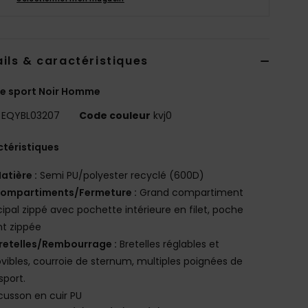
ils & caractéristiques
e sport Noir Homme
EQYBL03207
Code couleur
kvj0
téristiques
atière :
Semi PU/polyester recyclé (600D)
ompartiments/Fermeture :
Grand compartiment
cipal zippé avec pochette intérieure en filet, poche
t zippée
retelles/Rembourrage :
Bretelles réglables et
ibles, courroie de sternum, multiples poignées de
sport.
cusson en cuir PU