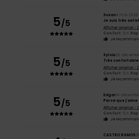
Susan
4 mai 2026
5
/5
Je suis très sat
Afficher original -
Confort
: 5
Rapp
/5
Je recommand
Sylvia
26 décembr
5
/5
Très confortable 
Afficher original -
Confort
: 5
Rapp
/5
Je recommand
Edgar
14 décembr
5
/5
Parce que j'aime
Afficher original -
Confort
: 5
Rapp
/5
Je recommand
CASTRO RAMOS
3