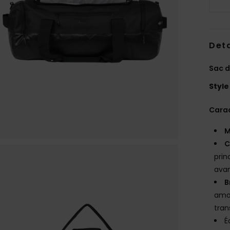
Deta
Sac d
Style
Carac
M
C
prin
avan
B
amov
tran
É