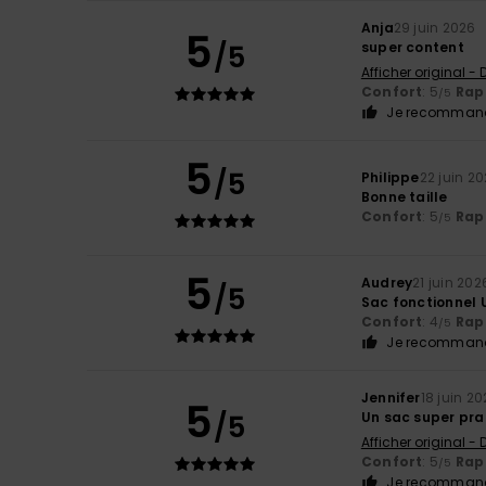
Anja
29 juin 2026
5
/5
super content
Afficher original -
Confort
: 5
Rapp
/5
Je recommand
5
/5
Philippe
22 juin 2
Bonne taille
Confort
: 5
Rapp
/5
5
Audrey
21 juin 202
/5
Sac fonctionnel 
Confort
: 4
Rapp
/5
Je recommand
Jennifer
18 juin 2
5
/5
Un sac super prat
Afficher original -
Confort
: 5
Rapp
/5
Je recommand