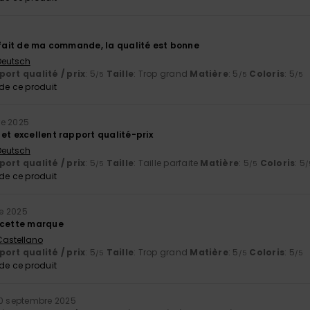
isfait de ma commande, la qualité est bonne
 Deutsch
ort qualité / prix
: 5
Taille
: Trop grand
Matière
: 5
Coloris
: 5
/5
/5
/5
e ce produit
e 2025
et excellent rapport qualité-prix
 Deutsch
ort qualité / prix
: 5
Taille
: Taille parfaite
Matière
: 5
Coloris
: 5
/5
/5
/
e ce produit
e 2025
 cette marque
 Castellano
ort qualité / prix
: 5
Taille
: Trop grand
Matière
: 5
Coloris
: 5
/5
/5
/5
e ce produit
0 septembre 2025