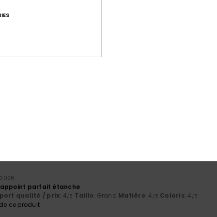
IES
Note moyenne
4.8
/5
basé sur
9 avis vérifiés
depuis septembre 2025
89% de nos clients recommandent ce produit
port qualité / prix
Taille
Matiè
4.8
4.8
Trop petit
Trop grand
t 2026
appoint parfait étanche
ort qualité / prix
: 4
Taille
: Grand
Matière
: 4
Coloris
: 4
/5
/5
/5
e ce produit