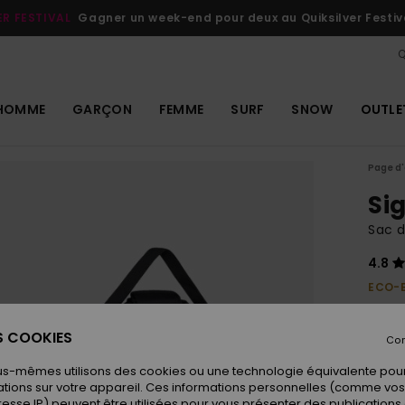
ER FESTIVAL
Gagner un week-end pour deux au Quiksilver Festiv
Q
HOMME
GARÇON
FEMME
SURF
SNOW
OUTLE
Page d'
Si
Sac 
4.8
ECO-
55,00
27,
ES COOKIES
Con
OUTL
us-mêmes utilisons des cookies ou une technologie équivalente pour
tions sur votre appareil. Ces informations personnelles (comme v
resse IP) peuvent être utilisées pour vous présenter des publications