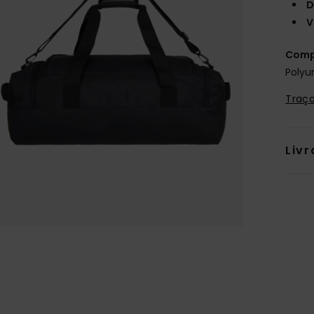
D
V
Comp
Polyu
Traça
Livr