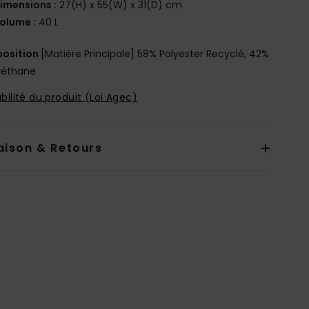
imensions :
27(H) x 55(W) x 31(D) cm
olume :
40 L
osition
[Matière Principale] 58% Polyester Recyclé, 42%
réthane
bilité du produit (Loi Agec)
aison & Retours