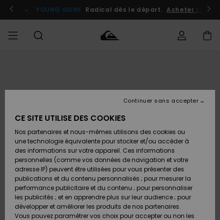
Passer
à
atuits
Se connecter / s'inscrire
YOUNG GUNS
Radical dès le départ.
Acheter maint
l'information
sur
le
produit
Accéder à
HOMME
Vêtements
Vêtements
Shop
Surf
Snow
Outlet
ma
Shop
Shop
Homme
commande
Homme
Homme
GARÇON
Continuer sans accepter
Accessoires
Accessoires
Nouveautés
Livraison
Outlet
CE SITE UTILISE DES COOKIES
FEMME
Surf
Snow
Enfant
Shop
Shop
Nos partenaires et nous-mêmes utilisons des cookies ou
Retours
Chaussures
Chaussures
A
Enfant
Enfant
une technologie équivalente pour stocker et/ou accéder à
& Tongs
& Tongs
Découvrir
SURF
des informations sur votre appareil. Ces informations
Outlet
personnelles (comme vos données de navigation et votre
Paiement
Femme
adresse IP) peuvent être utilisées pour vous présenter des
SNOW
Highlights
Snow
publications et du contenu personnalisés ; pour mesurer la
Surf
Surf
Snow
Shop
Carte
performance publicitaire et du contenu ; pour personnaliser
Femme
Cadeau
les publicités ; et en apprendre plus sur leur audience ; pour
OUTLET
développer et améliorer les produits de nos partenaires.
Communauté
Snow
Snow
Vous pouvez paramétrer vos choix pour accepter ou non les