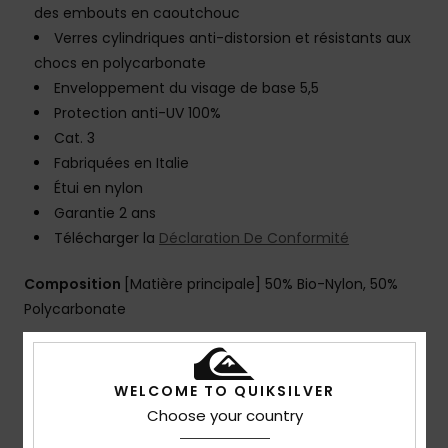
des embouts en caoutchouc
Verres cylindriques anti-distorsion et résistants aux
chocs en polycarbonate
Enveloppement du visage de base 5,5
Protection anti-UV 100%
Cat. 3
Fabriquées en Italie
Étui en nylon
Garantie 2 ans
Télécharger la
Déclaration De Conformité
Composition
[Matière principale] 50% Bio-Nylon, 50%
Polycarbonate
Traçabilité du produit (Loi Agec)
WELCOME TO QUIKSILVER
Choose your country
Livraison & Retours