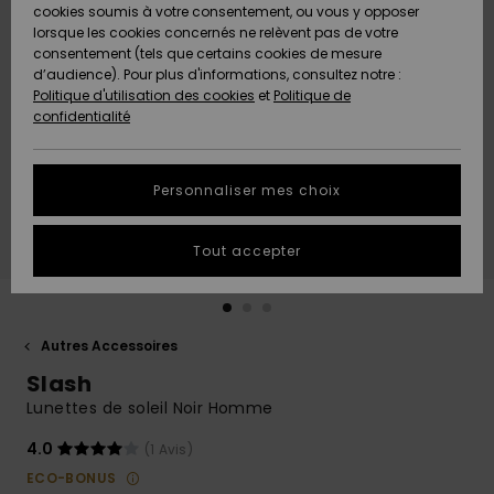
Quiksilver
A
cookies soumis à votre consentement, ou vous y opposer
Freedom
AIDE &
Découvrir
lorsque les cookies concernés ne relèvent pas de votre
CONTACT
consentement (tels que certains cookies de mesure
Nouveautés
Nouveautés
d’audience). Pour plus d'informations, consultez notre :
Protection
Politique d'utilisation des cookies
et
Politique de
des
Communauté
MAGASINS
confidentialité
données
A
A
Découvrir
Découvrir
QUIKSILVER
Guide des
APP
Personnaliser mes choix
tailles
LISTE DE
Tout accepter
SOUHAITS
Démarrez
une
conversation
pour
obtenir la
Autres Accessoires
réponse la
Slash
plus rapide
à votre
Lunettes de soleil Noir Homme
question.
4.0
(1 Avis)
Démarrer
une
ECO-BONUS
conversation