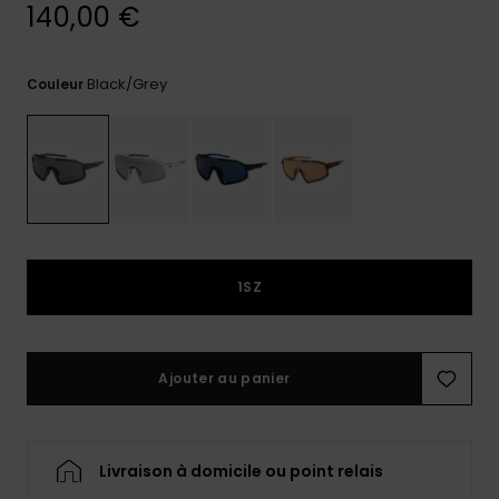
140,00 €
Trouvez
des
réponses
Black/grey
Couleur
aux
questions
les plus
fréquentes
et notre
formulaire
de
contact.
Consulter
1SZ
la FAQ
Ajouter au panier
Livraison à domicile ou point relais