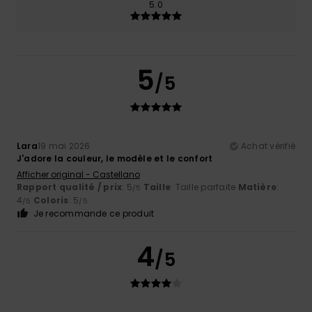
5.0
5
/5
Lara
19 mai 2026
Achat vérifié
J'adore la couleur, le modèle et le confort
Afficher original - Castellano
Rapport qualité / prix
: 5
Taille
: Taille parfaite
Matière
:
/5
4
Coloris
: 5
/5
/5
Je recommande ce produit
4
/5