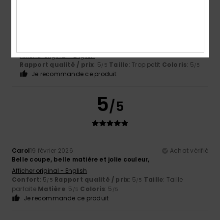
Heidi
20 février 2026
Achat vérifié
C'est génial, la forme est parfaite et j'adore le design
Afficher original - English
Rapport qualité / prix
: 5
Taille
: Trop petit
Coloris
: 5
/5
/5
Je recommande ce produit
5
/5
Carol
19 février 2026
Achat vérifié
Belle coupe, belle matière et jolie couleur,
Afficher original - English
Confort
: 5
Rapport qualité / prix
: 5
Taille
: Taille
/5
/5
parfaite
Matière
: 5
Coloris
: 5
/5
/5
Je recommande ce produit