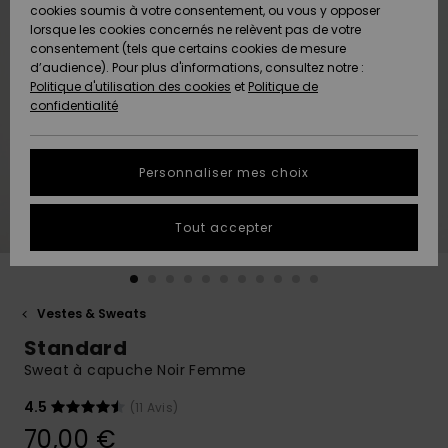
Quiksilver
A
cookies soumis à votre consentement, ou vous y opposer
Freedom
AIDE &
Découvrir
lorsque les cookies concernés ne relèvent pas de votre
CONTACT
consentement (tels que certains cookies de mesure
Nouveautés
Nouveautés
d’audience). Pour plus d'informations, consultez notre :
Protection
Politique d'utilisation des cookies
et
Politique de
des
Communauté
MAGASINS
confidentialité
données
A
A
Découvrir
Découvrir
QUIKSILVER
Guide des
APP
Personnaliser mes choix
tailles
LISTE DE
Tout accepter
SOUHAITS
Démarrez
une
conversation
pour
obtenir la
Vestes & Sweats
réponse la
Standard
plus rapide
à votre
Sweat à capuche Noir Femme
question.
4.5
(11 Avis)
Démarrer
une
70,00 €
conversation