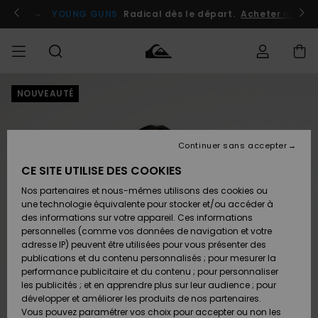
Passer
à
atuits
Se connecter / s'inscrire
YOUNG GUNS
Radical dès le départ.
Acheter maint
l'information
sur
le
produit
NOUVEAUTÉ
Accéder à
HOMME
Vêtements
Vêtements
Shop
Surf
Snow
Outlet
ma
Shop
Shop
Homme
commande
Homme
Homme
GARÇON
Continuer sans accepter
Accessoires
Accessoires
Nouveautés
Livraison
Outlet
CE SITE UTILISE DES COOKIES
FEMME
Surf
Snow
Enfant
Shop
Shop
Nos partenaires et nous-mêmes utilisons des cookies ou
Retours
Chaussures
Chaussures
A
Enfant
Enfant
une technologie équivalente pour stocker et/ou accéder à
& Tongs
& Tongs
Découvrir
SURF
des informations sur votre appareil. Ces informations
Outlet
personnelles (comme vos données de navigation et votre
Paiement
Femme
adresse IP) peuvent être utilisées pour vous présenter des
SNOW
Highlights
Snow
publications et du contenu personnalisés ; pour mesurer la
Surf
Surf
Snow
Shop
Carte
performance publicitaire et du contenu ; pour personnaliser
Femme
Cadeau
les publicités ; et en apprendre plus sur leur audience ; pour
OUTLET
développer et améliorer les produits de nos partenaires.
Communauté
Snow
Snow
Vous pouvez paramétrer vos choix pour accepter ou non les