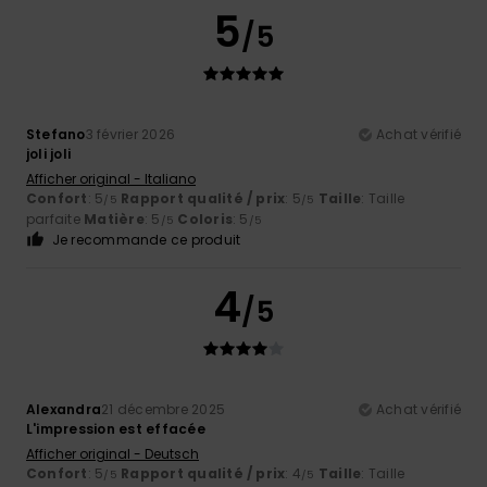
5
/5
Stefano
3 février 2026
Achat vérifié
joli joli
Afficher original - Italiano
Confort
: 5
Rapport qualité / prix
: 5
Taille
: Taille
/5
/5
parfaite
Matière
: 5
Coloris
: 5
/5
/5
Je recommande ce produit
4
/5
Alexandra
21 décembre 2025
Achat vérifié
L'impression est effacée
Afficher original - Deutsch
Confort
: 5
Rapport qualité / prix
: 4
Taille
: Taille
/5
/5