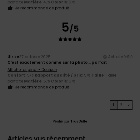
parfaite
Matière
: 4
Coloris
: 5
/5
/5
Je recommande ce produit
5
/5
Ulrike
27 octobre 2025
Achat vérifié
C'est exactement comme sur la photo... parfait
Afficher original - Deutsch
Confort
: 5
Rapport qualité / prix
: 5
Taille
: Taille
/5
/5
parfaite
Matière
: 5
Coloris
: 5
/5
/5
Je recommande ce produit
1
2
>
Vérifié par
TrustVille
Articles vus récemment