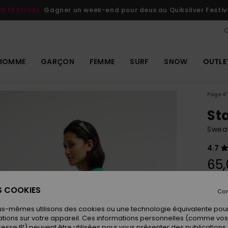
ER FESTIVAL
Gagner un week-end pour deux au Quiksilver Festiv
Q
HOMME
GARÇON
FEMME
SURF
SNOW
OUTLE
Page d'
St
Swea
4.7
65,
ES COOKIES
Con
Coule
us-mêmes utilisons des cookies ou une technologie équivalente pour
tions sur votre appareil. Ces informations personnelles (comme v
resse IP) peuvent être utilisées pour vous présenter des publications