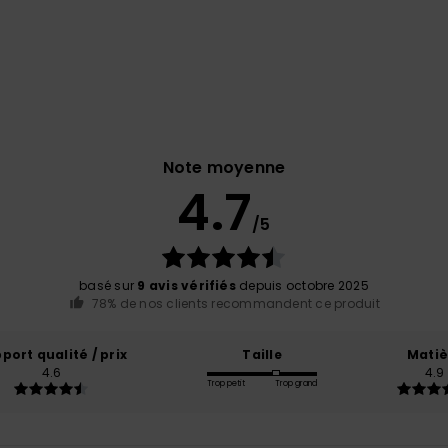
Note moyenne
4.7
/5
basé sur
9 avis vérifiés
depuis octobre 2025
78% de nos clients recommandent ce produit
port qualité / prix
Taille
Matiè
4.6
4.9
Trop petit
Trop grand