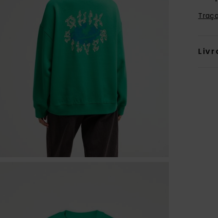
Traça
Livr