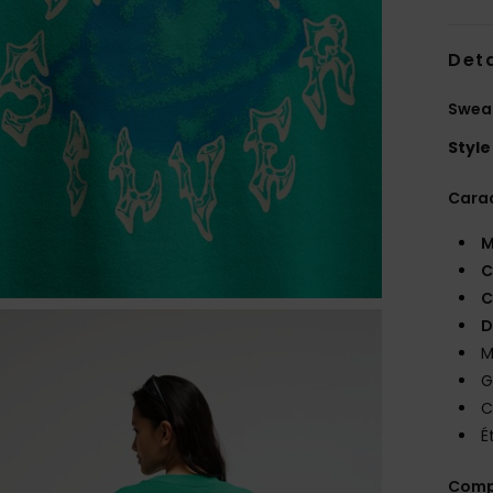
Deta
Sweat
Style
Carac
M
C
C
D
M
G
C
É
Comp