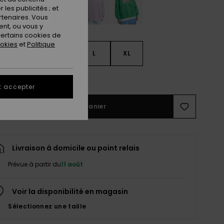
les publicités ; et
rtenaires. Vous
nt, ou vous y
ertains cookies de
ookies
et
Politique
S
S
M
L
XL
ir le Guide des tailles
t accepter
Ajouter au panier
Livraison à domicile ou point relais
Prévue à partir du
11 août
Voir la disponibilité en magasin
Sélectionnez une taille