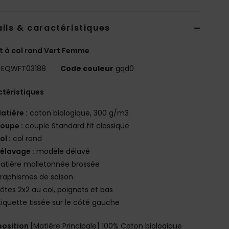
ils & caractéristiques
 à col rond Vert Femme
EQWFT03188
Code couleur
gqd0
téristiques
atière :
coton biologique, 300 g/m3
oupe :
couple Standard fit classique
ol :
col rond
élavage :
modèle délavé
atière molletonnée brossée
raphismes de saison
ôtes 2x2 au col, poignets et bas
tiquette tissée sur le côté gauche
osition
[Matière Principale] 100% Coton biologique