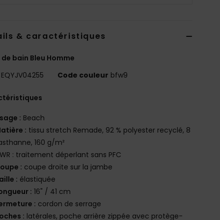
ils & caractéristiques
 de bain Bleu Homme
EQYJV04255
Code couleur
bfw9
téristiques
sage :
Beach
atière :
tissu stretch Remade, 92 % polyester recyclé, 8
asthanne, 160 g/m²
WR : traitement déperlant sans PFC
oupe :
coupe droite sur la jambe
aille :
élastiquée
ongueur :
16" / 41 cm
ermeture :
cordon de serrage
oches :
latérales, poche arrière zippée avec protège-