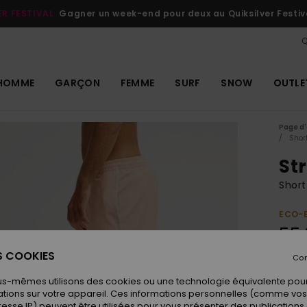
ER FESTIVAL
Gagner un week-end pour deux au Quiksilver Festiv
Q
HOMME
GARÇON
FEMME
SURF
SNOW
OUTLE
Page d'
Shor
Str
Shor
ECO-
55,
ES COOKIES
Con
Coule
us-mêmes utilisons des cookies ou une technologie équivalente pour
tions sur votre appareil. Ces informations personnelles (comme v
resse IP) peuvent être utilisées pour vous présenter des publications