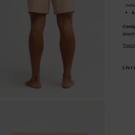
curs
A
Comp
élast
Traça
Livr