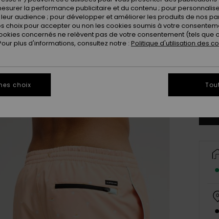
esurer la performance publicitaire et du contenu ; pour personnaliser 
leur audience ; pour développer et améliorer les produits de nos pa
 choix pour accepter ou non les cookies soumis à votre consenteme
ookies concernés ne relèvent pas de votre consentement (tels que c
ur plus d'informations, consultez notre :
Politique d'utilisation des c
X
mes choix
Tou
Vo