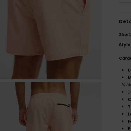
Deta
Short
Style
Carac
U
M
% él
D
C
T
L
F
P